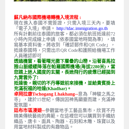
蘇凡納布國際機場轉機入境流程 :
現在進入泰國不需簽證，只需入境三天內，要填
「電子入境」申請。
http://tdac.immigration.go.th
所有計劃前往泰國的旅客，都必須在航班抵達前72
小時內完成線上申請（依泰國當地時間為準），填
寫基本資料後，將收到「確認郵件和QR Code」，
抵達泰國時，只需出示QR Code和護照給機場工作
人員確認即可
透過機窗，看著曙光撒下層疊的山巒。沿著喜馬拉
雅山脈緩緩降落在帕羅國際機場(海拔2280米)，當
您踏上迷人國度的玄關，長途飛行的疲憊已經拋到
九霄雲外了!
抵達後，親切的不丹導遊前來接機，並給貴賓掛上
充滿祝福的哈達(Khadhar)。
卓岡拉康Tschogang Lhakhang─
意為「神駿之馬之
寺」，建於15世紀，傳說因神馬顯靈而建，充滿神
聖氛圍。
廷布市區漫遊─
參觀當地手工藝品集市，欣賞不丹
精美傳統藝術的典範。在這裡您可以購買到手織紡
織品、唐卡、面具、陶器、石刻和木雕、珠寶以及
用當地材料製成的有趣物品。