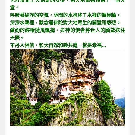
也許這是上天刻意的安排，為天地萬物預留了一個天
堂。
呼吸著純淨的空氣，林間的水推移了水裡的轉經輪，
淙淙水聲裡，默念著佛陀對大地眾生的關愛和慈悲。
繽紛的經幡隨風飄揚，如神的使者將世人的願望送往
天際。
不丹人相信，和大自然和睦共處，就是幸福…