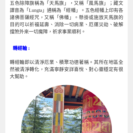
五色除障旗稱為「天馬旗」，又稱「風馬旗」；藏文
譯音為「Lungta」通稱為「經幡」。五色經幡上印有各
諸佛菩薩經咒，又稱「佛幡」。懸掛或施放天馬旗的
目的可以祈福延壽、消除一切病業、厄運災劫、破解
擋煞外來一切魔障，祈求事業順利。
轉經輪 :
轉經輪即以清淨厄業、積聚功德著稱。其所在地區全
然被清淨轉化，充滿寧靜安詳喜悅、對心靈穩定有很
大幫助。