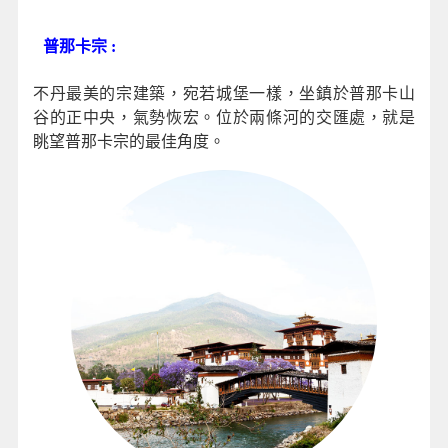
普那卡宗 :
不丹最美的宗建築，宛若城堡一樣，坐鎮於普那卡山
谷的正中央，氣勢恢宏。位於兩條河的交匯處，就是
眺望普那卡宗的最佳角度。