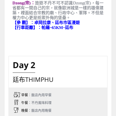
Dzong(宗)：
旅遊不丹不可不認識Dzong(宗)，每一
省都有一間自己的宗，就像歐洲城堡一樣的雄偉建
築，裡面結合宗教的廟、行政中心、軍隊。不但是
權力中心更是抵禦外侮的堡壘。
【參 觀】：卓岡拉康、廷布市區漫遊
【行車距離】：帕羅~65KM~廷布
Day 2
廷布THIMPHU
早餐
：飯店內用早餐
午餐
：不丹風味料理
晚餐
：飯店內用晚餐