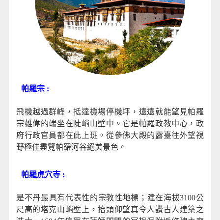
帕羅宗 :
飛機越過群峰，抵達機場停機坪，遠遠就能望見帕羅
宗雄偉的端坐在陡峭山壁中。它是帕羅政教中心，政
府行政官員都在此上班。從參佛大殿的露臺往外望視
野極佳盡覽帕羅河谷絕美景色。
帕羅虎穴寺 :
是不丹最具有代表性的宗教性地標；建在海拔3100公
尺高的塔克山峭壁上，抬頭仰望真令人讚古人建築之