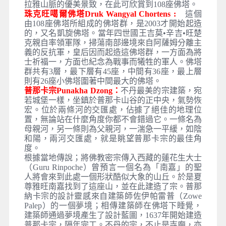
拉雅山脈的優美景致，在此可欣賞到108座佛塔。
珠克旺噶爾佛塔Druk Wangyal Chortens :
這個
由108座佛塔所組成的佛塔群，是2003才開始起造
的，又名凱旋佛塔。當年四世國王吉莫•辛吉•旺楚
克親自率領軍隊，掃蕩南部邊境來自阿薩姆分離主
義的反抗軍，皇后因而起造這佛塔群，一方面為將
士祈福一，方面也紀念為戰事而犧牲的軍人。佛塔
群共有3層，最下層有45座，中間有36座，最上層
則有26座小佛塔圍著中間最大的佛塔。
普那卡宗Punakha Dzong：
不丹最美的宗建築，宛
若城堡一樣，坐鎮於普那卡山谷的正中央，氣勢恢
宏。位於兩條河的交匯處，佔據了絕佳的地理位
置，無論站在什麼角度你都不會錯過它。一條名為
母親河，另一條則為父親河，一湍急一平緩，如陰
和陽，兩河交匯處，就是眺望普那卡宗的最佳角
度。
根據當地傳說；將佛教密宗傳入西藏的蓮花生大士
（Guru Rinpoche）曾預言一個名為「南嘉」的聖
人將會來到此處一個形狀酷似大象的山丘。於是夏
尊雅旺南嘉找到了這座山，並在此建造了宗。普那
納卡宗的設計靈感來自建築師佐伊帕雷普（Zowe
Palep）的一個夢境；相傳建築師在佛塔下睡覺，
建築師通過夢境產生了設計藍圖，1637年開始建造
普那卡宗，隔年完工。不丹的宗，不止是寺廟，亦