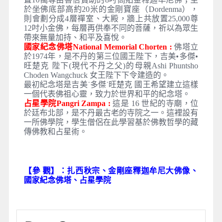
於坐佛底部高約20米的金剛寶座（Dordenma），
則會劃分成4層禪室、大殿，牆上共放置25,000尊
12吋小金佛，每層再供奉不同的菩薩，祈以為眾生
帶來無量加持、和平及喜悅。
國家紀念佛塔National Memorial Chorten :
佛塔立
於1974年，是不丹的第三位國王陛下，吉美•多傑•
旺楚克 陛下(現代不丹之父)的母親Ashi Phuntsho
Choden Wangchuck 女王陛下下令建造的。
最初紀念塔是吉美˙多傑˙旺楚克 國王希望建立這樣
一個代表佛祖心靈，致力於世界和平的紀念塔。
占星學院Pangri Zampa :
這是 16 世紀的寺廟，位
於廷布北部，是不丹最古老的寺院之一。這裡設有
一所佛學院，學生僧侶在此學習基於佛教哲學的藏
傳佛教和占星術。
【參 觀】：扎西秋宗、金剛座釋迦牟尼大佛像、
國家紀念佛塔、占星學院