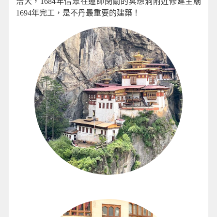
浩大，1684年信眾在蓮師閉關的冥想洞附近修建主廟
1694年完工，是不丹最重要的建築！