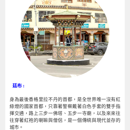
廷布 :
身為最後香格里拉不丹的首都，是全世界唯一沒有紅
綠燈的國家首都，只靠著警察戴著白色手套的雙手指
揮交通，路上三步一佛塔、五步一寺廟，以及來來往
往穿著紅袍的喇嘛與僧侶，是一個傳統與現代並存的
城市。