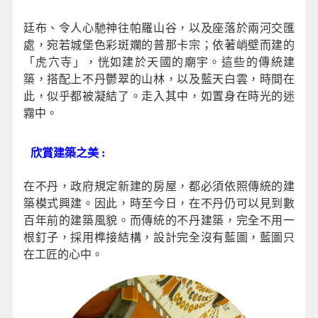
廷布、令人心馳神往帕羅山谷，以及座落於兩河交匯
處，宛若城堡色彩斑斕的普那卡宗；依著峭壁而建的
「虎穴寺」，恍如建於天國的廟宇。這些的傳統建
築，搭配上不丹鬱翠的山林，以及藍天白雲，時間在
此，似乎都被凝結了。走入其中，如置身在時光的迷
霧中。
欣賞建築之美 :
在不丹，政府規定新建的房屋，都必須依照傳統的建
築模式興建。因此，時至今日，在不丹仍可以見到數
百年前的建築風貌。而傳統的不丹建築，完全不用一
根釘子，採用榫接結構，設計完全沒有藍圖，藍圖只
在工匠的心中。