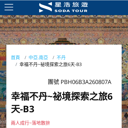
首頁
中亞.南亞
不丹
幸福不丹~祕境探索之旅6天-B3
團號 PBH06B3A260807A
幸福不丹~祕境探索之旅6
天-B3
兩人成行~落地散拚