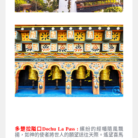
多楚拉隘口Dochu La Pass :
繽紛的經幡隨風飄
揚，如神的使者將世人的願望送往天際。遙望喜馬