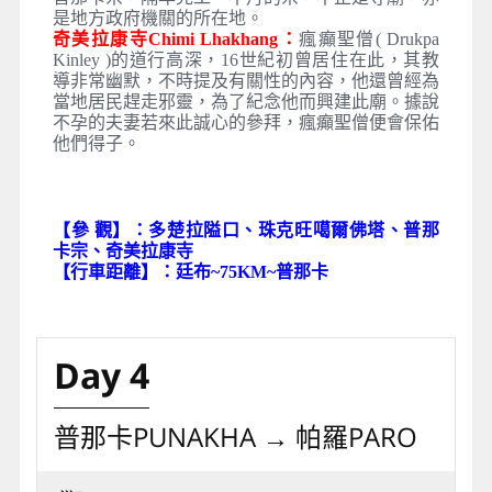
是地方政府機關的所在地。
奇美拉康寺Chimi Lhakhang：
瘋癲聖僧( Drukpa
Kinley )的道行高深，16世紀初曾居住在此，其教
導非常幽默，不時提及有關性的內容，他還曾經為
當地居民趕走邪靈，為了紀念他而興建此廟。據說
不孕的夫妻若來此誠心的參拜，瘋癲聖僧便會保佑
他們得子。
【參 觀】：多楚拉隘口、珠克旺噶爾佛塔、普那
卡宗、奇美拉康寺
【行車距離】：廷布~75KM~普那卡
Day 4
普那卡PUNAKHA → 帕羅PARO