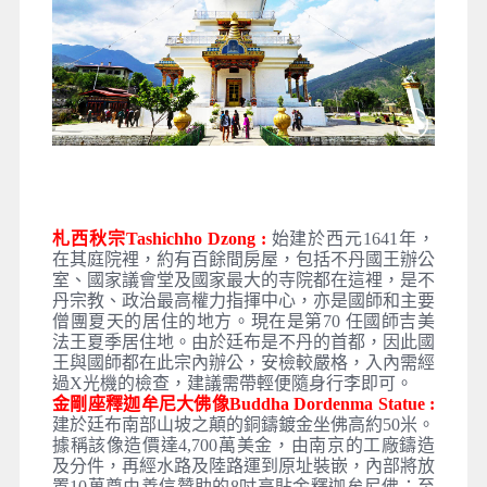
札西秋宗Tashichho Dzong :
始建於西元1641年，
在其庭院裡，約有百餘間房屋，包括不丹國王辦公
室、國家議會堂及國家最大的寺院都在這裡，是不
丹宗教、政治最高權力指揮中心，亦是國師和主要
僧團夏天的居住的地方。現在是第70 任國師吉美
法王夏季居住地。由於廷布是不丹的首都，因此國
王與國師都在此宗內辦公，安檢較嚴格，入內需經
過X光機的檢查，建議需帶輕便隨身行李即可。
金剛座釋迦牟尼大佛像Buddha Dordenma Statue :
建於廷布南部山坡之顛的銅鑄鍍金坐佛高約50米。
據稱該像造價達4,700萬美金，由南京的工廠鑄造
及分件，再經水路及陸路運到原址裝嵌，內部將放
置10萬尊由善信贊助的8吋高貼金釋迦牟尼佛；至