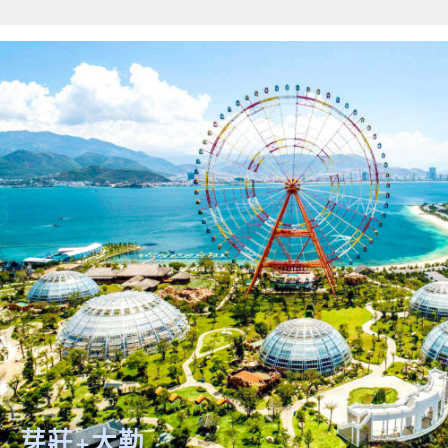
芽莊+大勒