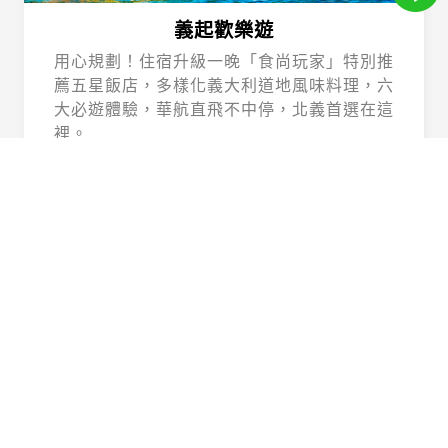
義起歡樂遊
用心規劃！住宿升級一晚「食尚玩家」特別推
薦五星飯店，多樣化義大利道地風味料理，六
大必遊體驗，華航直飛不中停，北義首選在這
裡。
Beautiful