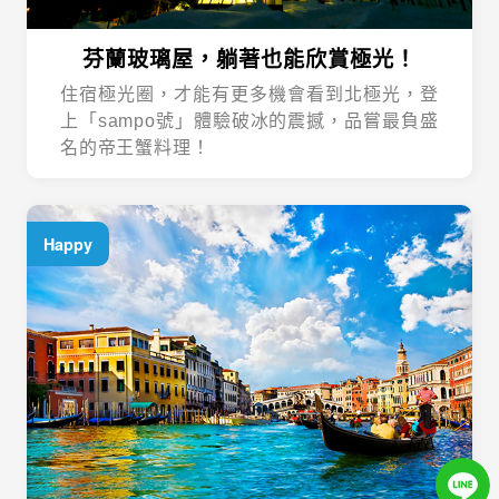
芬蘭玻璃屋，躺著也能欣賞極光！
住宿極光圈，才能有更多機會看到北極光，登
上「sampo號」體驗破冰的震撼，品嘗最負盛
名的帝王蟹料理！
Happy