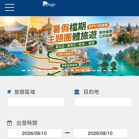
往前
往後
旅遊區域
目的地
出發時間