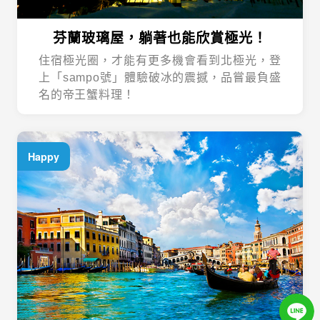
芬蘭玻璃屋，躺著也能欣賞極光！
住宿極光圈，才能有更多機會看到北極光，登
上「sampo號」體驗破冰的震撼，品嘗最負盛
名的帝王蟹料理！
Happy