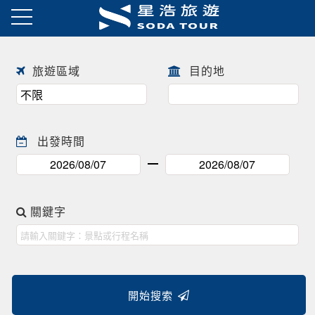
日本春季賞櫻之旅・花開正美
趕快來尋找一場屬於自己春天的
往前
往後
日本賞櫻之旅 ! !
旅遊區域
目的地
出發時間