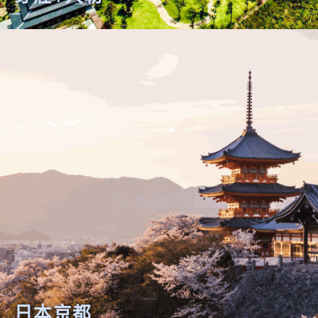
芽莊+大勒