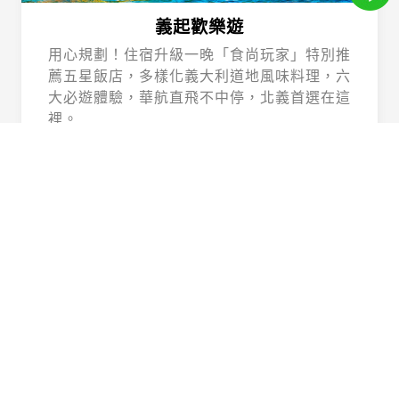
義起歡樂遊
用心規劃！住宿升級一晚「食尚玩家」特別推
薦五星飯店，多樣化義大利道地風味料理，六
大必遊體驗，華航直飛不中停，北義首選在這
裡。
Beautiful