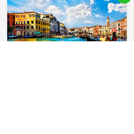
義起歡樂遊
用心規劃！住宿升級一晚「食尚玩家」特別推
薦五星飯店，多樣化義大利道地風味料理，六
大必遊體驗，華航直飛不中停，北義首選在這
裡。
Beautiful