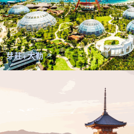
芽莊+大勒