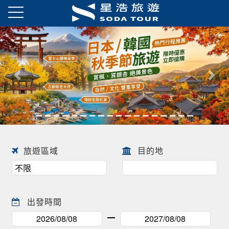
日本春季賞櫻之旅・花開正美
趕快來尋找一場屬於自己春天的
往前
往後
日本賞櫻之旅 ! !
旅遊區域
目的地
出發時間