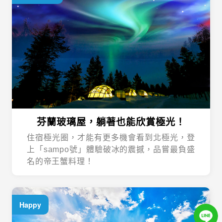
芬蘭玻璃屋，躺著也能欣賞極光！
住宿極光圈，才能有更多機會看到北極光，登
上「sampo號」體驗破冰的震撼，品嘗最負盛
名的帝王蟹料理！
Happy