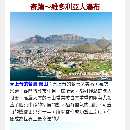
奇蹟～維多利亞大瀑布
★上帝的餐桌 桌山：
有上帝的餐桌之美名，氣勢
磅礡，從開普敦市任何一處抬頭，都可輕鬆的映入
眼簾，高聳入雲的桌山常常被白雲重重包圍著尤如
蓋了個桌巾似的準備開動，極有靈氣的山脈，可登
山的機會更只有一半，所以當你成功登上桌山，你
便成為世界上最幸運的人！