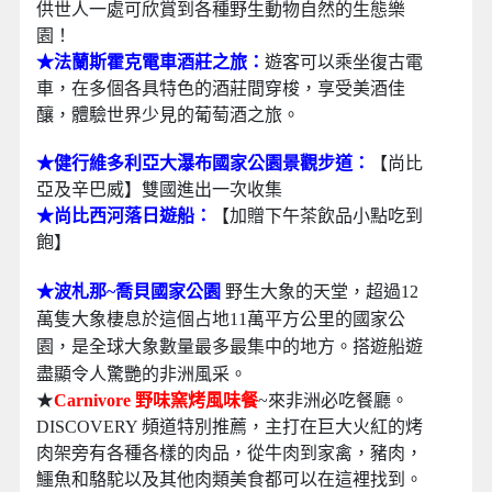
供世人一處可欣賞到各種野生動物自然的生態樂
園！
★法蘭斯霍克電車酒莊之旅：
遊客可以乘坐復古電
車，在多個各具特色的酒莊間穿梭，享受美酒佳
釀，體驗世界少見的葡萄酒之旅。
★健行維多利亞大瀑布國家公園景觀步道：
【尚比
亞及辛巴威】雙國進出一次收集
★尚比西河落日遊船：
【加贈下午茶飲品小點吃到
飽】
★波札那~喬貝國家公園
野生大象的天堂
，
超過12
萬隻大象棲息於這個占地11萬平方公里的國家公
園，是全球大象數量最多最集中的地方。搭遊船遊
盡顯令人驚艷的非洲風采。
★
Carnivore 野味窯烤風味餐
~來非洲必吃餐廳。
DISCOVERY 頻道特別推薦，主打在巨大火紅的烤
肉架旁有各種各樣的肉品，從牛肉到家禽，豬肉，
鱷魚和駱駝以及其他肉類美食都可以在這裡找到。