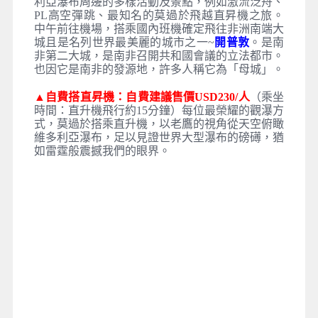
利亞瀑布周邊的多樣活動及景點，例如激流泛舟、
PL高空彈跳、最知名的莫過於飛越直昇機之旅。
中午前往機場，搭乘國內班機確定飛往非洲南端大
城且是名列世界最美麗的城市之一~
開普敦
。是南
非第二大城，是南非召開共和國會議的立法都市。
也因它是南非的發源地，許多人稱它為「母城」。
▲自費搭直昇機：自費建議售價USD230/人
（乘坐
時間：直升機飛行約15分鐘）每位最榮耀的觀瀑方
式，莫過於搭乘直升機，以老鷹的視角從天空俯瞰
維多利亞瀑布，足以見證世界大型瀑布的磅礡，猶
如雷霆般震撼我們的眼界。