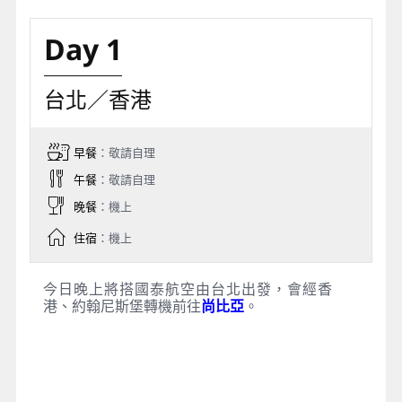
Day 1
台北／香港
早餐
：敬請自理
午餐
：敬請自理
晚餐
：機上
住宿
：機上
今日晚上將搭國泰航空由台北出發，會經香
港、約翰尼斯堡轉機前往
尚比亞
。