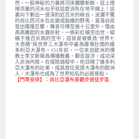
然，一股神秘的力量將河床攔腰斬斷，這上億
噸流量的河水似乎就這麼消失在地平線上！這
裏向下劃出一道深約近百米的峽谷，波瀾不驚
的尚比西河水在此變成脫繮的野馬，直落谷底
發出隆隆巨響，聲音可傳至幾十公里外。借由
高高騰起的水霧折射，一條彩虹橫空出世，縱
橫于幾百米高的空中；這就是被譽爲“世界七
大奇蹟”與世界三大瀑布中最為雄偉壯闊的維
多利亞大瀑布。151年前，一位來自歐洲的傳
教士李文斯頓爲傳播教義，艱苦跋涉，成功深
入非洲內陸。在探險過程中，他目睹了維多利
亞大瀑布的壯美，成爲首位見證大瀑布的歐洲
人，大瀑布也成為了世界知名的必遊景點。
【門票安排】：尚比亞瀑布景觀步道徒步區