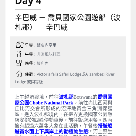
Day 4
辛巴威 － 喬貝國家公園遊船（波
札那）－ 辛巴威
早餐
：飯店內享用
午餐
：非洲風味料理
晚餐
：飯店內
住宿
：Victoria falls Safari Lodge或A''zambezi River
Lodge 或同等級
上午越過邊境，前往
波札那
Botswana
的
喬貝國
家公園Chobe National Park
。前往尚比西河與
丘比河交會所形成的沼澤地黃金三角洲保護
區，進入波札那境內，在邊界更換國家公園飯
店安排的四輪傳動車後，前往飯店用餐。區內
擁有超過六萬隻大象在此活動，午餐後
搭遊船
遊賞水面上下與岸上的動植物生態!
!!河上野生