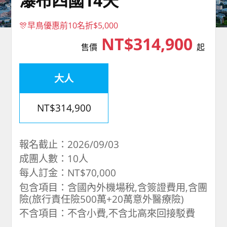
瀑布四國14天
🎊早鳥優惠前10名折$5,000
NT$314,900
售價
起
大人
NT$314,900
報名截止：2026/09/03
成團人數：10人
每人訂金：NT$70,000
包含項目：含國內外機場稅,含簽證費用,含團
險(旅行責任險500萬+20萬意外醫療險)
不含項目：不含小費,不含北高來回接駁費