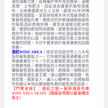
漫的酒鄉之旅，這裡屬於地中海型氣候，溫暖
濕潤、土地肥沃，因此成為重要的葡萄酒產
地，沿途果園風光引人注目，感受300年的傳
統葡萄酒園區，並安排搭乘非洲大陸最頂級古
董葡萄酒區列車，開放式的列車緩緩駛進路旁
的葡萄酒莊微風吹佛，感受浪漫陽光歐洲氛
圍，隨便拍都是時尚網美，感覺原來南非也這
麼的不非洲。旅途中安排一杯紅酒品嘗南非葡
萄酒特有的口感，來為葡萄酒區列車之旅來點
味覺的回憶。今日午餐安排於風景優美的莊園
用餐。
酒莊WINE AREA：
南非目前是世界上六大有
名的葡萄產區之一，它所產的葡萄酒產量占世
界總產量的３％。它的主要葡萄酒生產區分布
在開普地區。開普地區的土地和氣候非常適合
種植葡萄酒生產用的葡萄，那裡是一個聞名於
世的葡萄酒生產王國，滿山遍野的葡萄園，氣
勢宏偉，風景宜人，讓人心曠神怡。這裡每個
市民都以本地出產味醇色美的葡萄酒而自豪。
【門票安排】：酒莊之旅～葡萄酒區列車
WINE AREA TRAIN（路線及時間以最後確認
為主）