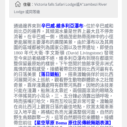
住宿
：Victoria falls Safari Lodge或A''zambezi River
Lodge 或同等級
通過邊界來到
辛巴威-維多利亞瀑布
~位於辛巴威和
尚比亞的邊界，其傾瀉水量是世界上最大且不停奔
流著。在辛巴威一側，透過茂密熱帶雨林中的小徑
更能展現主要瀑布的廣闊美景，由於瀑布以及其周
圍的區域都被列為國家公園以及世界遺址，即使自
1860 年代大衛·李文斯頓 (David Livingstone) 發現
至今來訪者絡繹不絕，維多利亞瀑布到現在都還完
整保留最原始的樣貌。下午悠閒於旅館享受非洲式
風情的度假感受，接續著帶您欣賞尚比西河最有名
的日落美景【
落日遊船
】，搭乘渡輪倘佯於尚比西
河展開河水上巡航，觀看野生動物群體飲水之壯闊
奇景，靠岸淺灘處時有群聚河馬群，因牠的泳技差
只能在淺灘，船無法太靠近，兩個圓滾滾的眼睛及
不停搖晃的小耳朵，三、五分鐘必須露出頭呼吸，
時而張嘴打哈欠，時而互咬玩耍非常可愛。渡輪是
在尚比西河上觀賞日落的最佳地點，欣賞太陽漸漸
沒入地平面，將橘紅色亮光灑滿整個河面，自然的
野生鳥類群聚一方，這等自然期待您來體驗。接續
帶您前往
【星空草原 Boma 原住民傳統舞蹈表演】