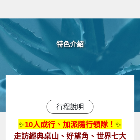
特色介紹
行程說明
✨
10
人成行、加派隨行領隊！
✨
走訪經典桌山、好望角、世界七大