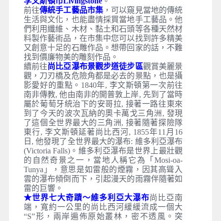
李文斯頓市Livingstone
。
前往
傳統手工藝品市集
，可以窺見當地的傳統
生活與文化，也能盡情採買當地手工藝品。他
們利用纖維、木材、黏土和石頭等各種天然材
料製作藝術品，在市集中您可以找到許多精美
又創意十足的石雕作品。想帶回家的話，不難
找到價廉物美的雕刻作品。
續前往
尚比亞瀑布景觀步道徒步區
觀賞美麗景
觀，刀刃橋及危險角都是必去的景點，也是攝
影愛好的重點。1840年, 李文斯頓第一次前往
南非傳教, 他由南非的開普敦上岸, 先到了當時
屬於葡萄牙統治下的安哥拉, 接著一路往東來
到了今天的波次瓦納的奧卡萬戈三角洲, 發現
了這個全世界最大的三角洲, 接著隨著探險隊
東行, 李文斯頓延著尚比西河, 1855年11月16
日, 他發現了全世界最大的瀑布: 維多利亞瀑布
(Victoria Falls)。維多利亞瀑布是世界上最壯觀
的自然奇景之一，當地人稱它為「Mosi-oa-
Tunya」，意思是如雷般的煙霧，因其高聳入
雲的瀑布傾倒而下，引起漫天的雨霧伴隨著如
雷的巨響。
★世界七大奇蹟～維多利亞大瀑布
尚比亞南
端，寬約一公里的尚比西河緩緩流成一個大
“S”形，兩岸遍佈原始叢林，密不透風。突