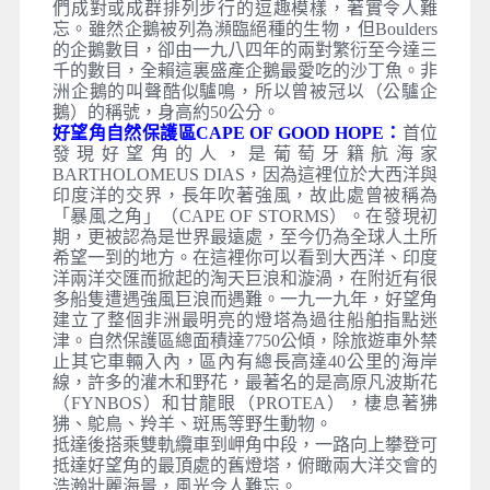
們成對或成群排列步行的逗趣模樣，著實令人難
忘。雖然企鵝被列為瀕臨絕種的生物，但Boulders
的企鵝數目，卻由一九八四年的兩對繁衍至今達三
千的數目，全賴這裏盛產企鵝最愛吃的沙丁魚。非
洲企鵝的叫聲酷似驢鳴，所以曾被冠以（公驢企
鵝）的稱號，身高約50公分。
好望角自然保護區CAPE OF GOOD HOPE：
首位
發現好望角的人，是葡萄牙籍航海家
BARTHOLOMEUS DIAS，因為這裡位於大西洋與
印度洋的交界，長年吹著強風，故此處曾被稱為
「暴風之角」（CAPE OF STORMS）。在發現初
期，更被認為是世界最遠處，至今仍為全球人土所
希望一到的地方。在這裡你可以看到大西洋、印度
洋兩洋交匯而掀起的淘天巨浪和漩渦，在附近有很
多船隻遭遇強風巨浪而遇難。一九一九年，好望角
建立了整個非洲最明亮的燈塔為過往船舶指點迷
津。自然保護區總面積達7750公傾，除旅遊車外禁
止其它車輛入內，區內有總長高達40公里的海岸
線，許多的灌木和野花，最著名的是高原凡波斯花
（FYNBOS）和甘龍眼（PROTEA），棲息著狒
狒、鴕鳥、羚羊、斑馬等野生動物。
抵達後搭乘雙軌纜車到岬角中段，一路向上攀登可
抵達好望角的最頂處的舊燈塔，俯瞰兩大洋交會的
浩瀚壯麗海景，風光令人難忘。