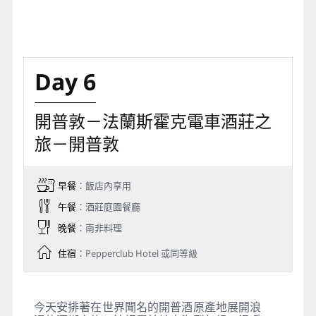
Day 6
開普敦－法蘭斯霍克電車酒莊之
旅－開普敦
早餐
：飯店內享用
午餐
：酒莊庭園餐廳
晚餐
：南非料理
住宿
：Pepperclub Hotel 或同等級
今天安排著在世界聞名的開普酒原產地展開浪