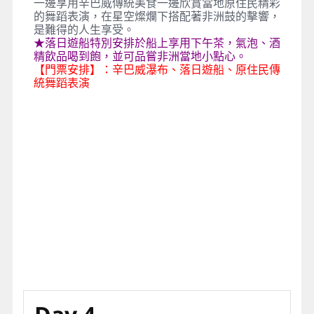
一邊享用辛巴威傳統美食一邊欣賞當地原住民精彩
的舞蹈表演，在星空燦爛下搭配著非洲鼓的擊響，
是難得的人生享受。
★落日遊船特別安排於船上享用下午茶，氣泡、酒
精飲品喝到飽，並可品嘗非洲當地小點心。
【門票安排】：辛巴威瀑布、落日遊船、原住民傳
統舞蹈表演