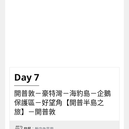
Day 7
開普敦－豪特灣－海豹島－企鵝
保護區－好望角【開普半島之
旅】－開普敦
早餐
：飯店內享用