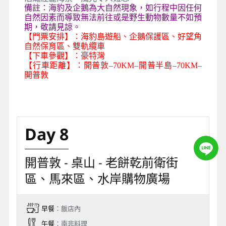
備註：海豹及企鵝為大自然現象，如行程中因任何
自然因素而導致無法前往或是野生動物數量不如預
期，敬請見諒。
【門票安排】：海豹島遊船、企鵝保護區、好望角
自然保育區、雙軌纜車
【下車參觀】：豪特灣
【行車距離】：開普敦–70KM–開普半島–70KM–
開普敦
Day 8
開普敦 - 桌山 - 老餅乾前衛街
區、馬來區、水岸購物廣場
早餐
：飯店內
午餐
：南非料理