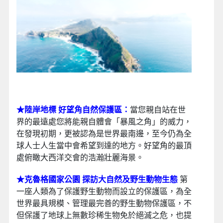
★陸岸地標 好望角自然保護區：
當您親自站在世
界的最遠處您將能親自體會「暴風之角」的威力，
在發現初期，更被認為是世界最南邊，至今仍為全
球人士人生當中會希望到達的地方。好望角的最頂
處俯瞰大西洋交會的浩瀚壯麗海景。
★克魯格國家公園 探訪大自然及野生動物生態
第
一座人類為了保護野生動物而設立的保護區，為全
世界最具規模、管理最完善的野生動物保護區，不
但保護了地球上無數珍稀生物免於絕滅之危，也提