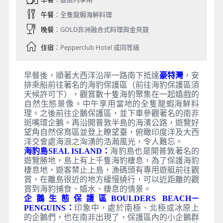
午餐
：全隻龍蝦海鮮料理
晚餐
：GOLD非洲融合式料理與金貝鼓
住宿
：Pepperclub Hotel 或同等級
早餐後，順著大西洋沿岸一路南下抵達
豪特灣
，安
排乘船前往著名的海豹保護區（前往海豹保護區須
天候許可下），觀賞數十隻海豹聚集在一起嬉戲的
自然生態景像。中午享用當地的全隻龍蝦海鮮料
理。之後前往企鵝保護區，並下車參觀著名的南非
斑嘴環企鵝。再沿開普敦半島的海濱公路，遊覽好
望角自然保育區並登上瞭望臺，俯瞰印度洋及大西
洋交會處海浪之洶湧的浩瀚風光，令人難忘。
海豹島SEAL ISLAND：
海豹島也是開普敦著名的
遊覽勝地，島上有上千隻海豹棲息，為了保護海豹
棲息地，遊客禁止上島，漁碼頭有專用遊艇前往觀
賞，在離島很近的地方緩慢繞行，可以近距離的觀
賞到海豹捕食、嬉水、棲息的情景。
企鵝生態保護區BOULDERS BEACH－
PENGUINS：
印象中，處於南極、北極或冰原上
的企鵝們，也在南非出現了，保護區內的小企鵝群