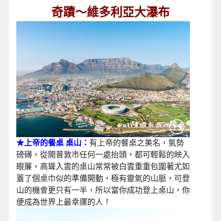
奇蹟～維多利亞大瀑布
★上帝的餐桌 桌山：
有上帝的餐桌之美名，氣勢
磅礡，從開普敦市任何一處抬頭，都可輕鬆的映入
眼簾，高聳入雲的桌山常常被白雲重重包圍著尤如
蓋了個桌巾似的準備開動，極有靈氣的山脈，可登
山的機會更只有一半，所以當你成功登上桌山，你
便成為世界上最幸運的人！