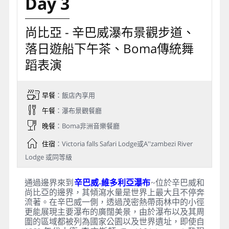
Day 3
尚比亞 - 辛巴威瀑布景觀步道、
落日遊船下午茶、Boma傳統舞
蹈表演
早餐
：飯店內享用
午餐
：瀑布景觀餐廳
晚餐
：Boma非洲音樂餐廳
住宿
：Victoria falls Safari Lodge或A''zambezi River
Lodge 或同等級
通過邊界來到
辛巴威-維多利亞瀑布
~位於辛巴威和
尚比亞的邊界，其傾瀉水量是世界上最大且不停奔
流著。在辛巴威一側，透過茂密熱帶雨林中的小徑
更能展現主要瀑布的廣闊美景，由於瀑布以及其周
圍的區域都被列為國家公園以及世界遺址，即使自