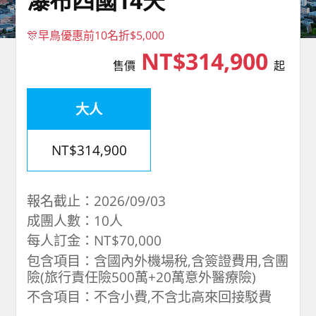
瀑布四國14天
🎊早鳥優惠前10名折$5,000
NT$314,900
售價
起
大人
NT$314,900
報名截止：2026/09/03
成團人數：10人
每人訂金：NT$70,000
包含項目：含國內外機場稅,含簽證費用,含團
險(旅行責任險500萬+20萬意外醫療險)
不含項目：不含小費,不含北高來回接駁費