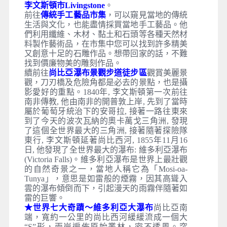
李文斯頓市Livingstone
。
前往
傳統手工藝品市集
，可以窺見當地的傳統
生活與文化，也能盡情採買當地手工藝品。他
們利用纖維、木材、黏土和石頭等各種天然材
料製作藝術品，在市集中您可以找到許多精美
又創意十足的石雕作品。想帶回家的話，不難
找到價廉物美的雕刻作品。
續前往
尚比亞瀑布景觀步道徒步區
觀賞美麗景
觀，刀刃橋及危險角都是必去的景點，也是攝
影愛好的重點。1840年, 李文斯頓第一次前往
南非傳教, 他由南非的開普敦上岸, 先到了當時
屬於葡萄牙統治下的安哥拉, 接著一路往東來
到了今天的波次瓦納的奧卡萬戈三角洲, 發現
了這個全世界最大的三角洲, 接著隨著探險隊
東行, 李文斯頓延著尚比西河, 1855年11月16
日, 他發現了全世界最大的瀑布: 維多利亞瀑布
(Victoria Falls)。維多利亞瀑布是世界上最壯觀
的自然奇景之一，當地人稱它為「Mosi-oa-
Tunya」，意思是如雷般的煙霧，因其高聳入
雲的瀑布傾倒而下，引起漫天的雨霧伴隨著如
雷的巨響。
★世界七大奇蹟～維多利亞大瀑布
尚比亞南
端，寬約一公里的尚比西河緩緩流成一個大
“S”形，兩岸遍佈原始叢林，密不透風。突