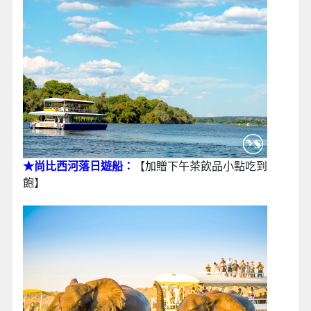
★尚比西河落日遊船：
【加贈下午茶飲品小點吃到
飽】