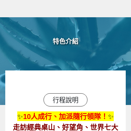
特色介紹
行程說明
✨
10
人成行、加派隨行領隊！
✨
走訪經典桌山、好望角、世界七大