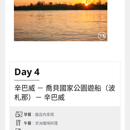
Day 4
辛巴威 － 喬貝國家公園遊船（波
札那）－ 辛巴威
早餐
：飯店內享用
午餐
：非洲風味料理