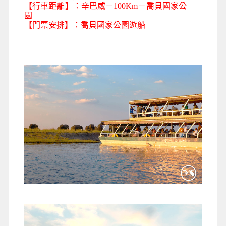
【行車距離】：辛巴威－100Km－喬貝國家公
園
【門票安排】：喬貝國家公園遊船