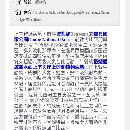
晚餐
：飯店內
住宿
：Victoria falls Safari Lodge或A''zambezi River
Lodge 或同等級
上午越過邊境，前往
波札那
Botswana
的
喬貝國
家公園Chobe National Park
。前往尚比西河與
丘比河交會所形成的沼澤地黃金三角洲保護
區，進入波札那境內，在邊界更換國家公園飯
店安排的四輪傳動車後，前往飯店用餐。區內
擁有超過六萬隻大象在此活動，午餐後
搭遊船
遊賞水面上下與岸上的動植物生態!
!!河上野生
動物，成群的大象、鱷魚、野牛及無數鳥類，
景緻令人心曠神怡欣賞黃金三角洲特殊景色及
夕陽，運氣好的話還可看到難得一見的大象過
河喔！喬貝河（Chobe River）坐落在喬貝國家
公園，是贊比西河主要支流之一，全長約800
公里。 該河發源於安哥拉中部高原坦博山，
之後流向東南，構成安哥拉和尚比亞之間的一
段邊界。搭船沿著喬貝河追尋河馬、野牛、以
及象群蹤跡，偶而發現獅子、獵豹出沒，而長
頸鹿徘徊不去，景觀特異，盡顯令人驚艷的非
洲風采。傍晚返回尚比亞。