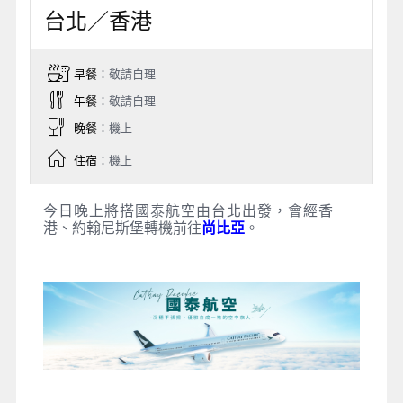
台北／香港
早餐
：敬請自理
午餐
：敬請自理
晚餐
：機上
住宿
：機上
今日晚上將搭國泰航空由台北出發，會經香
港、約翰尼斯堡轉機前往
尚比亞
。