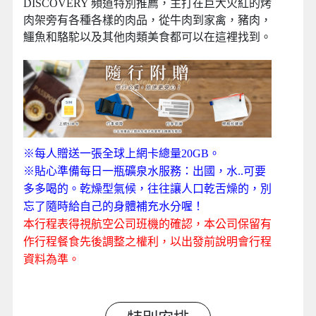
DISCOVERY 頻道特別推薦，主打在巨大火紅的烤
肉架旁有各種各樣的肉品，從牛肉到家禽，豬肉，
鱷魚和駱駝以及其他肉類美食都可以在這裡找到。
※每人贈送一張全球上網卡總量20GB。
※貼心準備每日一瓶礦泉水服務：出國，水..可要
多多喝的。乾燥型氣候，往往讓人口乾舌燥的，別
忘了隨時給自己的身體補充水分喔！
本行程表得視航空公司班機的確認，本公司保留有
作行程餐食先後調整之權利，以出發前說明會行程
資料為準。