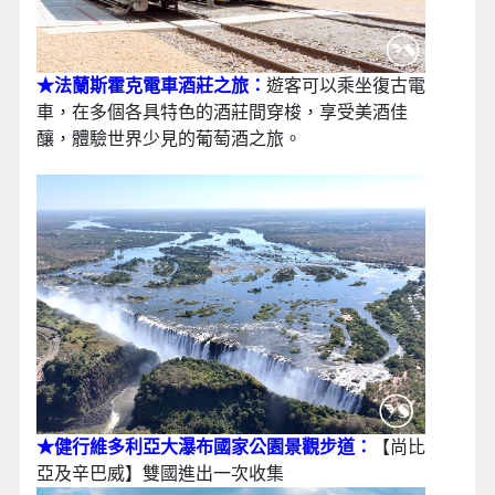
★法蘭斯霍克電車酒莊之旅：
遊客可以乘坐復古電
車，在多個各具特色的酒莊間穿梭，享受美酒佳
釀，體驗世界少見的葡萄酒之旅。
★健行維多利亞大瀑布國家公園景觀步道：
【尚比
亞及辛巴威】雙國進出一次收集