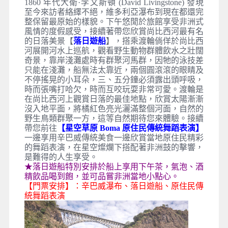
1860 年代大衛·李文斯頓 (David Livingstone) 發現
至今來訪者絡繹不絕，維多利亞瀑布到現在都還完
整保留最原始的樣貌。下午悠閒於旅館享受非洲式
風情的度假感受，接續著帶您欣賞尚比西河最有名
的日落美景【
落日遊船
】，搭乘渡輪倘佯於尚比西
河展開河水上巡航，觀看野生動物群體飲水之壯闊
奇景，靠岸淺灘處時有群聚河馬群，因牠的泳技差
只能在淺灘，船無法太靠近，兩個圓滾滾的眼睛及
不停搖晃的小耳朵，三、五分鐘必須露出頭呼吸，
時而張嘴打哈欠，時而互咬玩耍非常可愛。渡輪是
在尚比西河上觀賞日落的最佳地點，欣賞太陽漸漸
沒入地平面，將橘紅色亮光灑滿整個河面，自然的
野生鳥類群聚一方，這等自然期待您來體驗。接續
帶您前往
【星空草原 Boma 原住民傳統舞蹈表演】
一邊享用辛巴威傳統美食一邊欣賞當地原住民精彩
的舞蹈表演，在星空燦爛下搭配著非洲鼓的擊響，
是難得的人生享受。
★落日遊船特別安排於船上享用下午茶，氣泡、酒
精飲品喝到飽，並可品嘗非洲當地小點心。
【門票安排】：辛巴威瀑布、落日遊船、原住民傳
統舞蹈表演