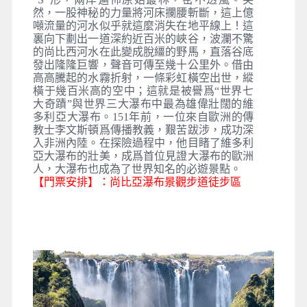
然，一股神秘的力量將河床攔腰斬斷，這上億
噸流量的河水似乎就這麼消失在地平線上！這
裏向下劃出一道深約近百米的峽谷，波瀾不驚
的尚比西河水在此變成脫繮的野馬，直落谷底
發出隆隆巨響，聲音可傳至幾十公里外。借由
高高騰起的水霧折射，一條彩虹橫空出世，縱
橫于幾百米高的空中；這就是被譽爲“世界七
大奇蹟”與世界三大瀑布中最為雄偉壯闊的維
多利亞大瀑布。151年前，一位來自歐洲的傳
教士李文斯頓爲傳播教義，艱苦跋涉，成功深
入非洲內陸。在探險過程中，他目睹了維多利
亞大瀑布的壯美，成爲首位見證大瀑布的歐洲
人，大瀑布也成為了世界知名的必遊景點。
【門票安排】：尚比亞瀑布景觀步道徒步區