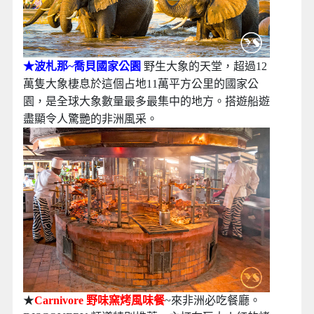
★波札那~喬貝國家公園
野生大象的天堂
，
超過12
萬隻大象棲息於這個占地11萬平方公里的國家公
園，是全球大象數量最多最集中的地方。搭遊船遊
盡顯令人驚艷的非洲風采。
★
Carnivore 野味窯烤風味餐
~來非洲必吃餐廳。