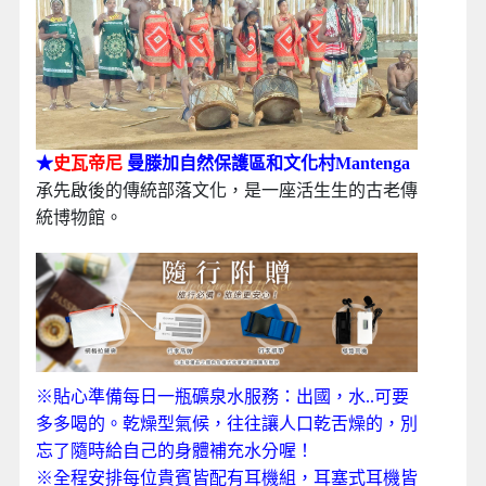
★
史瓦帝尼
曼滕加自然保護區和文化村Mantenga
承先啟後的傳統部落文化，是一座活生生的古老傳
統博物館。
※貼心準備每日一瓶礦泉水服務：出國，水..可要
多多喝的。乾燥型氣候，往往讓人口乾舌燥的，別
忘了隨時給自己的身體補充水分喔！
※全程安排每位貴賓皆配有耳機組，耳塞式耳機皆