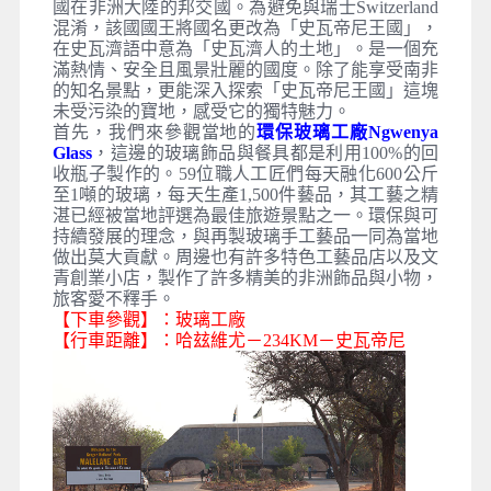
國在非洲大陸的邦交國。為避免與瑞士Switzerland
混淆，該國國王將國名更改為「史瓦帝尼王國」，
在史瓦濟語中意為「史瓦濟人的土地」。是一個充
滿熱情、安全且風景壯麗的國度。除了能享受南非
的知名景點，更能深入探索「史瓦帝尼王國」這塊
未受污染的寶地，感受它的獨特魅力。
首先，我們來參觀當地的
環保玻璃工廠Ngwenya
Glass
，這邊的玻璃飾品與餐具都是利用100%的回
收瓶子製作的。59位職人工匠們每天融化600公斤
至1噸的玻璃，每天生產1,500件藝品，其工藝之精
湛已經被當地評選為最佳旅遊景點之一。環保與可
持續發展的理念，與再製玻璃手工藝品一同為當地
做出莫大貢獻。周邊也有許多特色工藝品店以及文
青創業小店，製作了許多精美的非洲飾品與小物，
旅客愛不釋手。
【下車參觀】：玻璃工廠
【行車距離】：哈玆維尤－234KM－史瓦帝尼