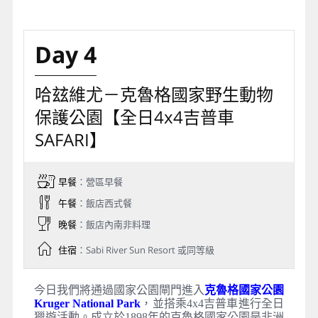
Day 4
哈玆維尤－克魯格國家野生動物
保護公園【全日4x4吉普車
SAFARI】
早餐
：營區早餐
午餐
：飯店西式餐
晚餐
：飯店內南非料理
住宿
：Sabi River Sun Resort 或同等級
今日我們將通過國家公園閘門進入
克魯格國家公園
Kruger National Park
，並搭乘4x4吉普車進行全日
獵遊活動。成立於1898年的克魯格國家公園是非洲