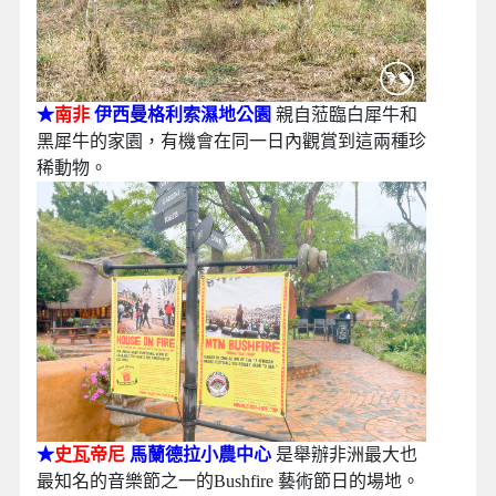
★
南非
伊西曼格利索濕地公園
親自蒞臨白犀牛和
黑犀牛的家園，有機會在同一日內觀賞到這兩種珍
稀動物。
★
史瓦帝尼
馬蘭德拉小農中心
是
舉
辦非洲最大也
最知名的音樂節之一的Bushfire 藝術節日的場地。