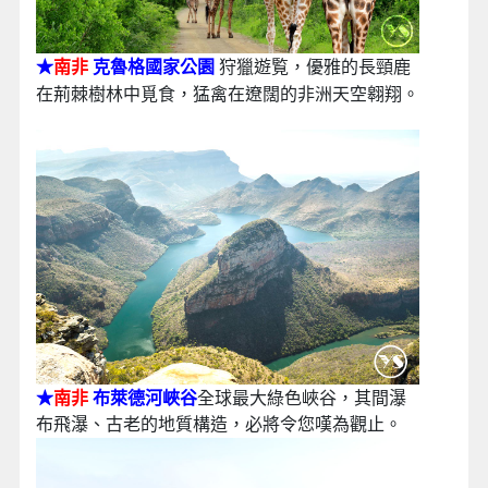
★
南非
克魯格國家公園
狩獵遊覧，優雅的長頸鹿
在荊棘樹林中覓食，猛
禽在遼闊的非洲天空翱翔。
★
南非
布萊德河峽谷
全球最大綠色峽谷，其間瀑
布飛瀑、古老的地質構造，必將令您嘆為觀止。