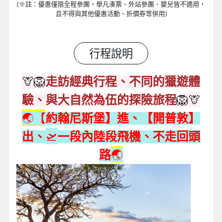
(※註：優惠僅限全程參團，舉凡湊票、外站參團、嬰兒皆不適用，
且不得與其他優惠活動、折價券等併用)
行程說明
🦒
🦁
走訪經典行程、不同的獵遊體
🦒
🦁
驗、與大自然為伍的探險旅程
🌏【
約翰尼斯堡】進、【開普敦】
🛫
出
、
一段內陸段飛機、不走回頭
🌏
路