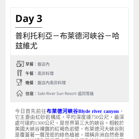
Day 3
普利托利亞－布萊德河峽谷－哈
玆維尤
早餐
：飯店內
午餐
：南非料理
晚餐
：飯店內南非料理
住宿
：Sabi River Sun Resort 或同等級
今日首先前往
布萊德河峽谷Blyde river canyon
，
它主要由紅砂岩構成，平均深度達750公尺，最深
處可達約1300公尺，是世界第三大的峽谷。相較於
美國大峽谷裸露的紅褐色岩壁，布萊德河大峽谷則
是覆蓋著一層茂密的綠色植被，堪稱非洲自然奇景