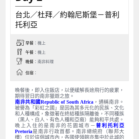
台北／杜拜／約翰尼斯堡－普利
托利亞
早餐
：機上
午餐
：機上
晚餐
：南非料理
住宿
：
晚餐後，即入住飯店，以便緩解長途飛行的疲累，
期待翌日的南非獵遊之旅。
南非共和國Republic of South Africa
，通稱南非。
被譽為「彩虹之國」是因為其多元化的民族、文化
和人種構成，象徵著在終結種族隔離後，不同種族
（黑人、白人、有色人種和亞裔）能夠和平共處。
晚上入住的是南非的花園城市－
普利托利亞
Pretoria
是南非行政首都。南非總統府（聯邦大
樓）位於這個城市內，各國使領館亦集中於此城的