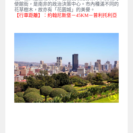
使館街，是南非的政治決策中心。市內種滿不同的
花草樹木，故亦有「花園城」的美譽。
【行車距離】：約翰尼斯堡－45KM－普利托利亞