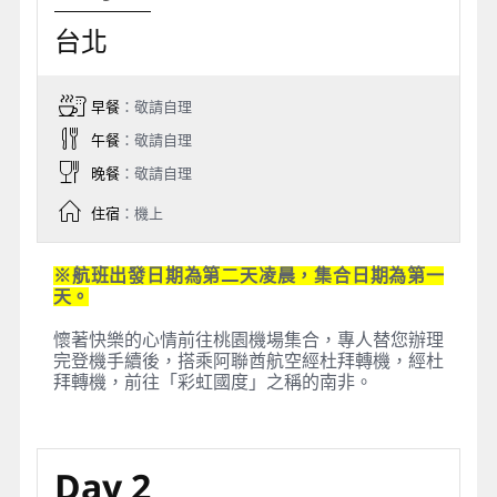
台北
早餐
：敬請自理
午餐
：敬請自理
晚餐
：敬請自理
住宿
：機上
※航班出發日期為第二天凌晨，集合日期為第一
天。
懷著快樂的心情前往桃園機場集合，專人替您辦理
完登機手續後，搭乘阿聯酋航空經杜拜轉機，經杜
拜轉機，前往「彩虹國度」之稱的南非。
Day 2