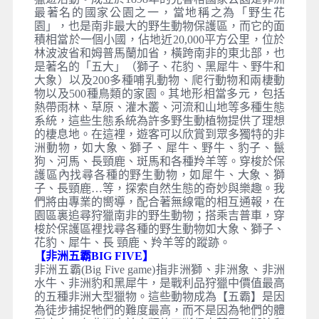
最著名的國家公園之一，當地稱之為「野生花
園」，也是南非最大的野生動物保護區，而它的面
積相當於一個小國，佔地近20,000平方公里，位於
林波波省和姆普馬蘭加省，橫跨南非的東北部，也
是著名的「五大」（獅子、花豹、黑犀牛、野牛和
大象）以及200多種哺乳動物、爬行動物和兩棲動
物以及500種鳥類的家園。其地形相當多元，包括
熱帶雨林、草原、灌木叢、河流和山地等多種生態
系統，這些生態系統為許多野生動植物提供了理想
的棲息地。在這裡，遊客可以欣賞到眾多獨特的非
洲動物，如大象、獅子、犀牛、野牛、豹子、鬣
狗、河馬、長頸鹿、斑馬和各種羚羊等。穿梭於保
護區內找尋各種的野生動物，如犀牛、大象、獅
子、長頸鹿…等，探索自然生態的奇妙與樂趣。我
們將由專業的嚮導，配合著無線電的相互通報，在
園區裏追尋狩獵南非的野生動物；搭乘吉普車，穿
梭於保護區裡找尋各種的野生動物如大象、獅子、
花豹、犀牛、長 頸鹿、羚羊等的蹤跡。
【非洲五霸BIG FIVE】
非洲五霸(Big Five game)指非洲獅、非洲象、非洲
水牛、非洲豹和黑犀牛，是戰利品狩獵中價值最高
的五種非洲大型獵物。這些動物成為【五霸】是因
為徒步捕捉牠們的難度最高，而不是因為牠們的體