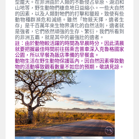
型龐大。在非洲由於人類的不斷侵占草原、湖泊和
山地等，野生動物們棲息地日益縮小。一些大自然
的因素，以及人類對牠們的打擊和獵殺，致使有些
動物種群瀕危和滅絕。雖然「物競天擇，適者生
存」是千百萬年來生物界演化的自然法則，適者就
是強者，它們依然頑強的生存、繁衍，我們所看到
的非洲五霸，就是其中的最強壯的適者。
註：由於動物較活躍的時間為早晨時分，因此清晨
就要把握最佳時間前往搭乘吉普車深入克魯格國家
公園，所以早餐為飯店準備的早餐盒。
動物生活在野生動物保護區內，因自然因素導致動
物的活動導致觀看數量不如您的預期，敬請見諒。