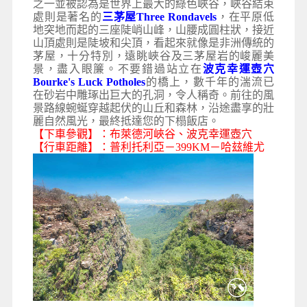
之一並被認為是世界上最大的綠色峽谷，峽谷結束
處則是著名的
三茅屋Three Rondavels
，在平原低
地突地而起的三座陡峭山峰，山腰成圓柱狀，接近
山頂處則是陡坡和尖頂，看起來就像是非洲傳統的
茅屋，十分特別，遠眺峽谷及三茅屋岩的峻麗美
景，盡入眼簾。不要錯過站立在
波克幸運壺穴
Bourke's Luck Potholes
的橋上，數千年的湍流已
在砂岩中雕琢出巨大的孔洞，令人稱奇。前往的風
景路線蜿蜒穿越起伏的山丘和森林，沿途盡享的壯
麗自然風光，最終抵達您的下榻飯店。
【下車參觀】：布萊德河峽谷
、
波克幸運壺穴
【行車距離】：普利托利亞－399KM－哈玆維尤