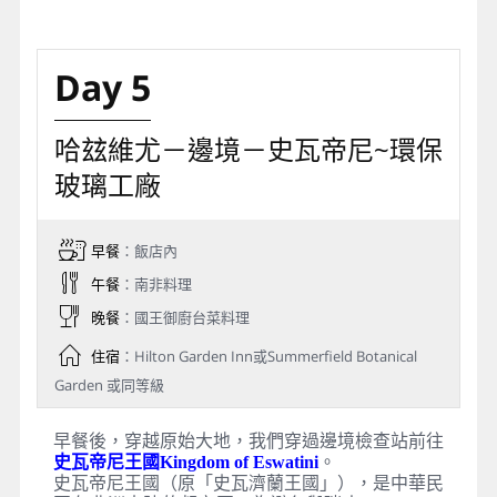
Day 5
哈玆維尤－邊境－史瓦帝尼~環保
玻璃工廠
早餐
：飯店內
午餐
：南非料理
晚餐
：國王御廚台菜料理
住宿
：Hilton Garden Inn或Summerfield Botanical
Garden 或同等級
早餐後，穿越原始大地，我們穿過邊境檢查站前往
史瓦帝尼王國Kingdom of Eswatini
。
史瓦帝尼王國（原「史瓦濟蘭王國」），是中華民