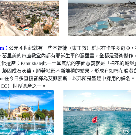
um：
公元４世紀就有一些基督徒（東正教）群居在卡帕多奇亞，
葛里美的毎座教堂內都有耶穌生平的濕壁畫，全都是藝術傑作，於
然文化遺產；Pamukkale此一土耳其語的字面意義就是「棉花的
，凝固成石灰華，順著地形不斷堆積的結果，形成有如棉花般潔
hesus在今日多直接音譯為艾菲索斯，以弗所是聖經中採用的譯
SCO）世界遺產之一。