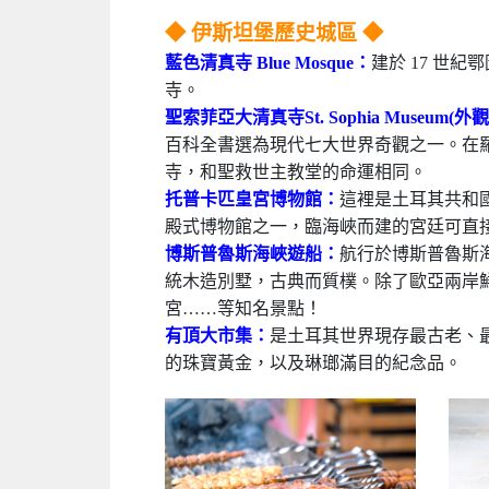
◆ 伊斯坦堡歷史城區 ◆
藍色清真寺 Blue Mosque：
建於 17 世
寺。
聖索菲亞大清真寺St. Sophia Museum(外觀
百科全書選為現代七大世界奇觀之一。在
寺，和聖救世主教堂的命運相同。
托普卡匹皇宮博物館：
這裡是土耳其共和
殿式博物館之一，臨海峽而建的宮廷可直
博斯普魯斯海峽遊船：
航行於博斯普魯斯
統木造別墅，古典而質樸。除了歐亞兩岸
宮……等知名景點！
有頂大市集：
是土耳其世界現存最古老、
的珠寶黃金，以及琳瑯滿目的紀念品。