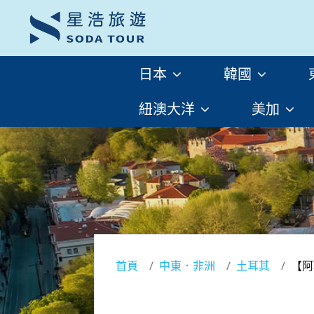
日本
韓國
紐澳大洋
美加
首頁
中東．非洲
土耳其
【阿