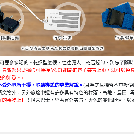
..可要多多喝的。乾燥型氣候，往往讓人口乾舌燥的，別忘了隨
賓您只要攜帶可連接 Wi-Fi 網路的電子裝置上車，就可以免
的知悉。)
不受外界所干擾，聆聽導遊的專業解說。
(耳塞式耳機皆不重複使
蹟文物外，另外旅途中還有許多具有特色的村落、高地、農田...
好的事物上】
！搭乘巴士，望著窗外美景、天色的變化起伏，以