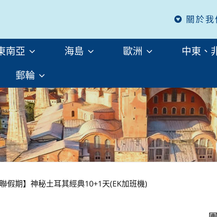
關於我
東南亞
海島
歐洲
中東、
郵輪
聯假期】神秘土耳其經典10+1天(EK加班機)