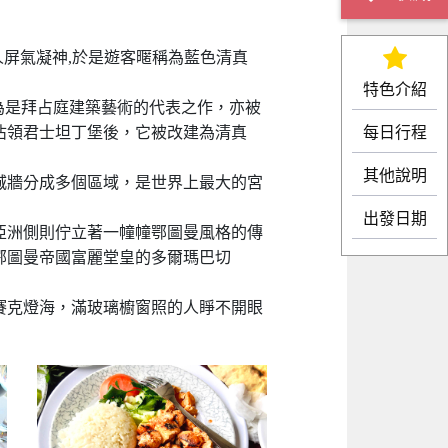
人屏氣凝神,於是遊客暱稱為藍色清真
特色介紹
認為是拜占庭建築藝術的代表之作，亦被
每日行程
佔領君士坦丁堡後，它被改建為清真
其他說明
城牆分成多個區域，是世界上最大的宮
出發日期
亞洲側則佇立著一幢幢鄂圖曼風格的傳
鄂圖曼帝國富麗堂皇的多爾瑪巴切
賽克燈海，滿玻璃櫥窗照的人睜不開眼