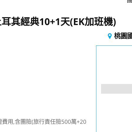
團
其經典10+1天(EK加班機)
桃園
用,含團險(旅行責任險500萬+20