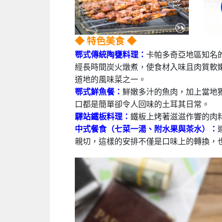
◆ 特色美食 ◆
鄂式傳統陶甕料理：
卡帕多奇亞地區知名
經長時間炭火燉煮，使食材入味且肉質軟
道地的風味菜之一。
鄂式鮮魚餐：
鮮嫩多汁的魚肉，加上當地
口都是簡單卻令人回味的土耳其日常。
驛站鐵板料理：
鐵板上烤著滋滋作響的肉
中式餐食（七菜一湯、附水果與茶水）：
親切，這樣的安排不僅是口味上的轉換，