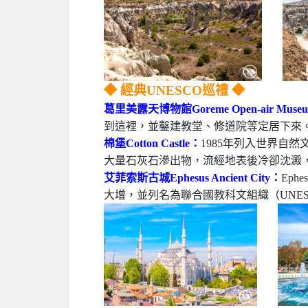
◆ 經典UNESCO巡禮 ◆
葛里美露天博物館Goreme Open-air Muse
到這裡，並鑿建教堂、修道院等定居下來。
棉堡Cotton Castle：
1985年列入世界自
大量石灰石滲出物，流經地表後冷卻沈澱
艾菲索斯古城Ephesus Ancient City：
Ep
大增，並列名為聯合國教科文組織（UNE