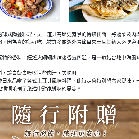
的鄂式陶甕料理，是一道具有歷史背景的傳統佳餚，將蔬菜及肉
嫩。因為真的很好吃已被許多旅遊外景節目來土耳其納入必吃道
獨特的香料，經爐火細細烘烤後香氣四溢，是一道結合地中海風
料，讓白飯去吸收這些肉汁，美味呀！
連日來品嚐了各式土耳其風味料理，此時定會特別想念家鄉味，
也悄悄填補了旅途中對家鄉味的思念。