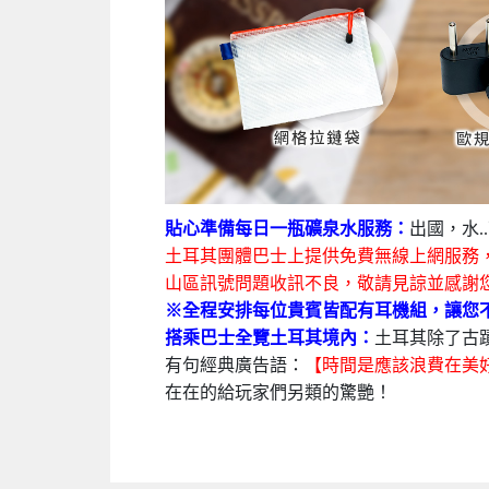
貼心準備每日一瓶礦泉水服務：
出國，水
土耳其團體巴士上提供免費無線上網服務，貴
山區訊號問題收訊不良，敬請見諒並感謝您
※全程安排每位貴賓皆配有耳機組，讓您
搭乘巴士全覽土耳其境內：
土耳其除了古
有句經典廣告語：
【時間是應該浪費在美
在在的給玩家們另類的驚艷！