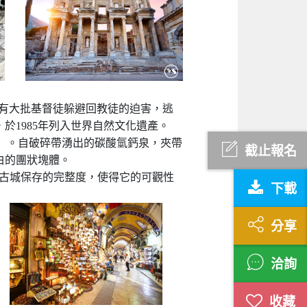
有大批基督徒躲避回教徒的迫害，逃
1985年列入世界自然文化遺產。
城堡」。自破碎帶湧出的碳酸氫鈣泉，夾帶
截止報名
白的團狀塊體。
名。古城保存的完整度，使得它的可觀性
下載
分享
洽詢