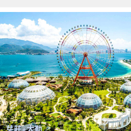
芽莊+大勒