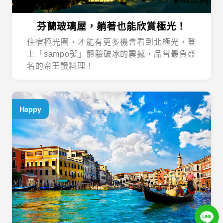
芬蘭玻璃屋，躺著也能欣賞極光！
住宿極光圈，才能有更多機會看到北極光，登
上「sampo號」體驗破冰的震撼，品嘗最負盛
名的帝王蟹料理！
Happy