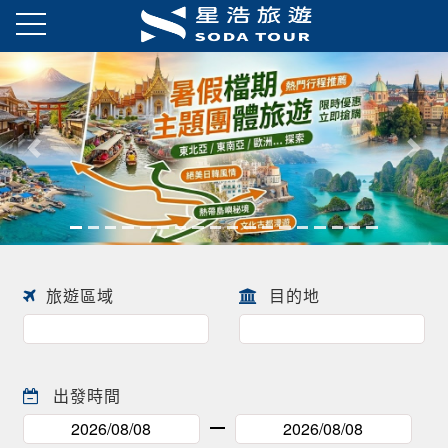
往前
往後
旅遊區域
目的地
出發時間