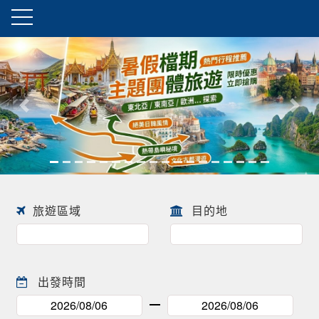
往前
往後
旅遊區域
目的地
出發時間