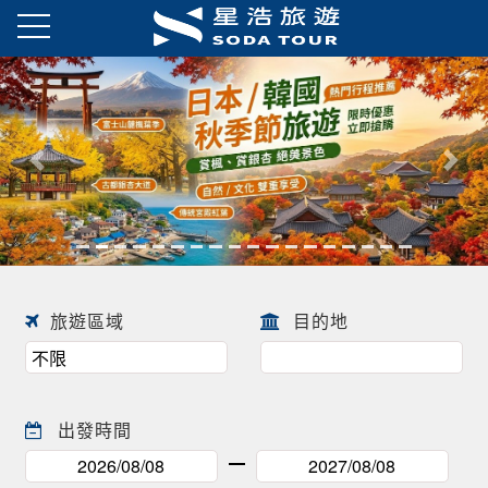
日本春季賞櫻之旅・花開正美
趕快來尋找一場屬於自己春天的
往前
往後
日本賞櫻之旅 ! !
旅遊區域
目的地
出發時間