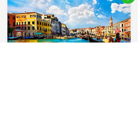
義起歡樂遊
用心規劃！住宿升級一晚「食尚玩家」特別推
薦五星飯店，多樣化義大利道地風味料理，六
大必遊體驗，華航直飛不中停，北義首選在這
裡。
Beautiful