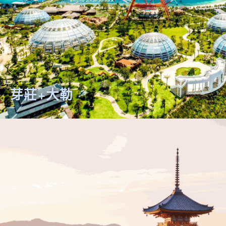
芽莊+大勒