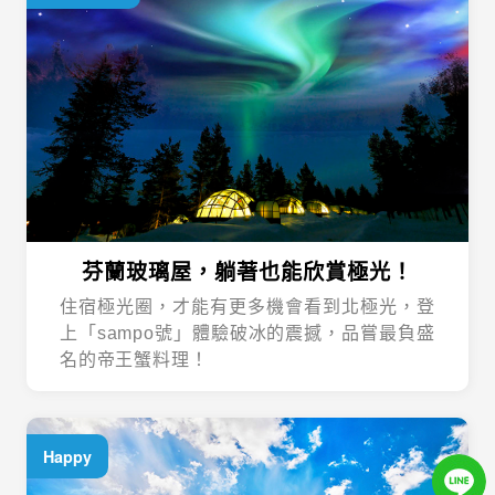
芬蘭玻璃屋，躺著也能欣賞極光！
住宿極光圈，才能有更多機會看到北極光，登
上「sampo號」體驗破冰的震撼，品嘗最負盛
名的帝王蟹料理！
Happy