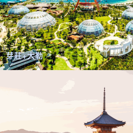
芽莊+大勒