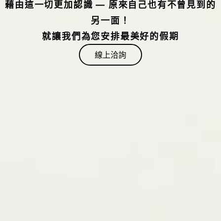
藉由這一切更加認識 — 原來自己也有不曾見到的
另一面！
就讓我們為您安排最美好的假期
線上洽詢