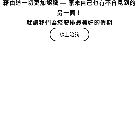
藉由這一切更加認識 — 原來自己也有不曾見到的
另一面！
就讓我們為您安排最美好的假期
線上洽詢