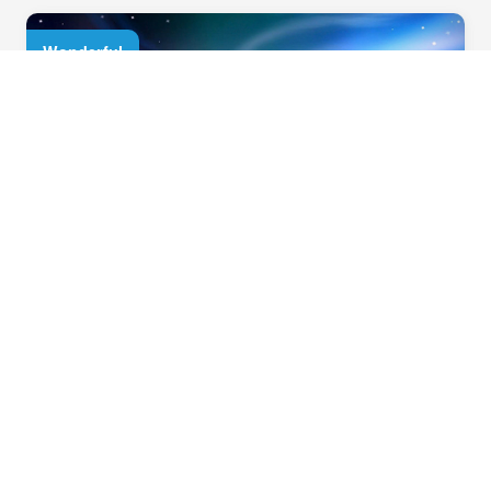
Wonderful
芬蘭玻璃屋，躺著也能欣賞極光！
住宿極光圈，才能有更多機會看到北極光，登
上「sampo號」體驗破冰的震撼，品嘗最負盛
名的帝王蟹料理！