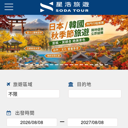
日本春季賞櫻之旅・花開正美
趕快來尋找一場屬於自己春天的
往前
往後
日本賞櫻之旅 ! !
旅遊區域
目的地
出發時間