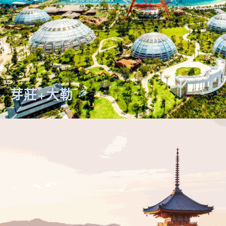
芽莊+大勒