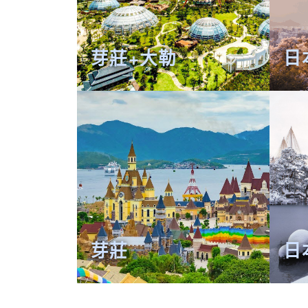
芽莊+大勒
日
芽莊
日