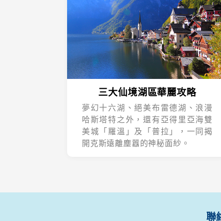
三大仙境湖區華麗攻略
夢幻十六湖、絕美布雷德湖、浪漫
哈斯塔特之外，還有亞得里亞海雙
美城「羅溫」及「普拉」，一同揭
開克斯遠離塵囂的神秘面紗。
聯