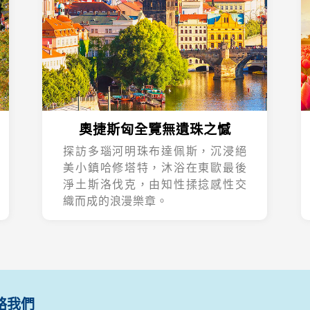
奧捷斯匈全覽無遺珠之憾
探訪多瑙河明珠布達佩斯，沉浸絕
美小鎮哈修塔特，沐浴在東歐最後
淨土斯洛伐克，由知性揉捻感性交
織而成的浪漫樂章。
絡我們