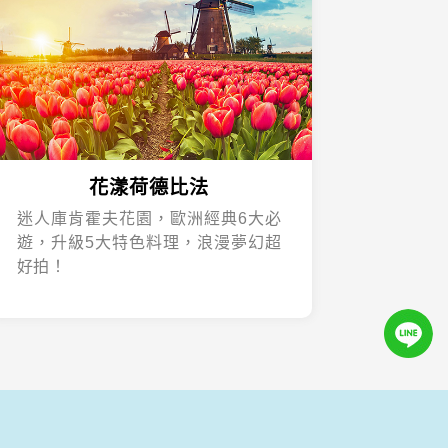
花漾荷德比法
迷人庫肯霍夫花園，歐洲經典6大必
遊，升級5大特色料理，浪漫夢幻超
好拍！