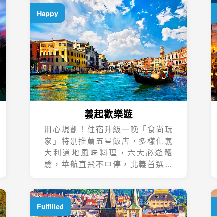
Happy
義起歡樂遊
用心規劃！住宿升級一晚「食尚玩
家」特別推薦五星飯店，多樣化義
大利道地風味料理，六大必遊體
驗，華航直飛不中停，北義首選在
這裡。
Fulfilled