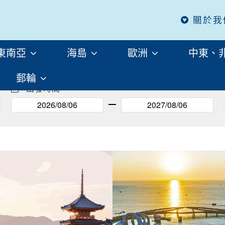
關於我
春天的日本賞櫻
東南亞
海島
歐洲
中東、
郵輪
出發時間