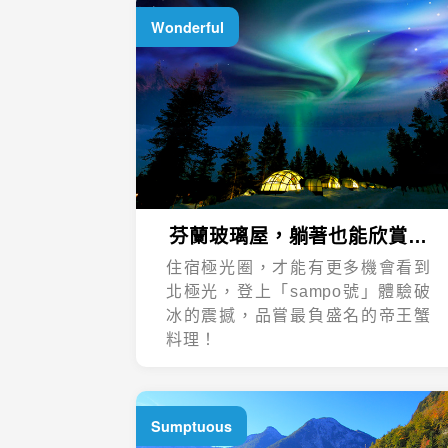
Wonderful
芬蘭玻璃屋，躺著也能欣賞極
光！
住宿極光圈，才能有更多機會看到
北極光，登上「sampo號」體驗破
冰的震撼，品嘗最負盛名的帝王蟹
料理！
Sumptuous