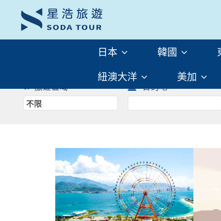
趕快來尋找一場屬於自己
之旅 ! !
日本
韓國
往前
紐澳大洋
美加
旅遊區域
目的地