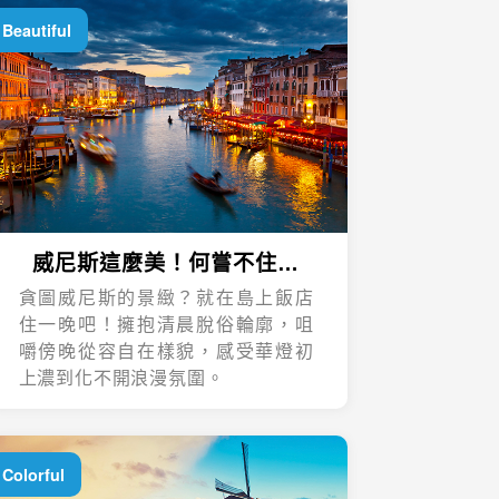
Beautiful
威尼斯這麼美！何嘗不住一
晚？
貪圖威尼斯的景緻？就在島上飯店
住一晚吧！擁抱清晨脫俗輪廓，咀
嚼傍晚從容自在樣貌，感受華燈初
上濃到化不開浪漫氛圍。
Colorful