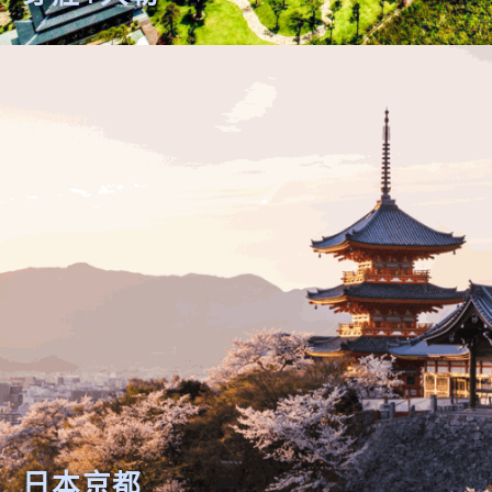
芽莊+大勒