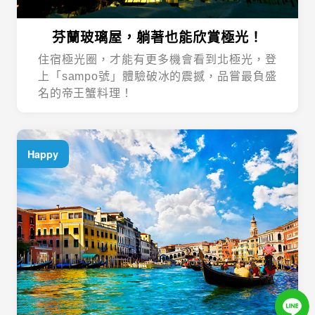
芬蘭玻璃屋，躺著也能欣賞極光！
住宿極光圈，才能有更多機會看到北極光，登
上「sampo號」體驗破冰的震撼，品嘗最負盛
名的帝王蟹料理！
Happy