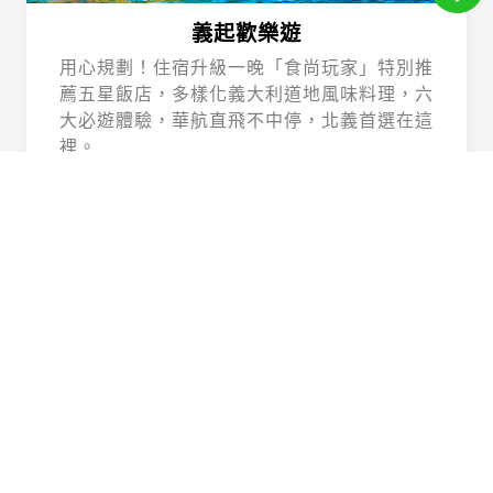
義起歡樂遊
用心規劃！住宿升級一晚「食尚玩家」特別推
薦五星飯店，多樣化義大利道地風味料理，六
大必遊體驗，華航直飛不中停，北義首選在這
裡。
Beautiful