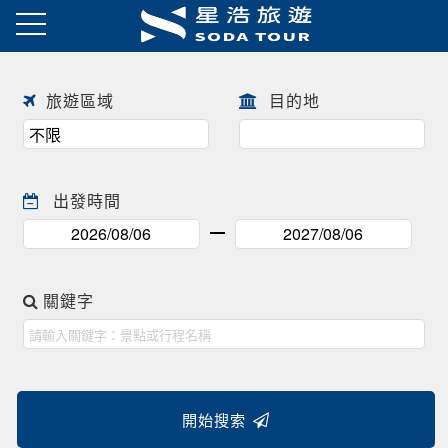
日本春季賞櫻之旅・花開正美
趕快來尋找一場屬於自己春天的
往前
往後
日本賞櫻之旅 ! !
旅遊區域
目的地
出發時間