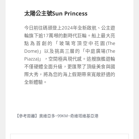
太陽公主號Sun Princess
今日前往碼頭登上2024年全新啟航、公主遊
輪旗下逾17萬噸的劃時代巨輪。船上最大亮
點為首創的「玻璃穹頂空中花園(The
Dome)」以及挑高三層的「中庭廣場(The
Piazza)」，空間極具現代感。這艘旗艦遊輪
不僅硬體全面升級，更匯聚了頂級美食與國
際大秀，將為您的海上假期帶來寬敞舒適的
全新體驗。
【參考距離】奧維亞多~99KM~奇維塔維基亞港