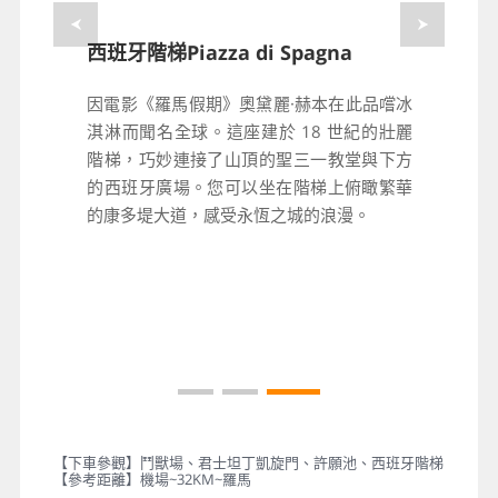
鬥獸場Colosseo
許願池Fontana di Trevi
西班牙階梯Piazza di Spagna
古羅馬時期最大的圓形角鬥場，也是古羅馬
精緻宏偉的雕塑與潺潺水聲交織出浪漫氛
因電影《羅馬假期》奧黛麗·赫本在此品嚐冰
帝國標誌性的建築物之一。鬥獸場是古羅馬
圍，是世界最著名的巴洛克噴泉之一，旅人
淇淋而聞名全球。這座建於 18 世紀的壯麗
舉行人獸表演的地方，參加的角鬥士要與一
造訪羅馬不可錯過的經典地標。傳說只要背
階梯，巧妙連接了山頂的聖三一教堂與下方
隻牲畜搏鬥直到一方死亡為止，也有人與人
對噴泉投入一枚硬幣，便能再次回到羅馬。
的西班牙廣場。您可以坐在階梯上俯瞰繁華
之間的搏鬥。建於公元72年~82年間，現僅
的康多堤大道，感受永恆之城的浪漫。
存遺蹟位於現今義大利羅馬市的中心；著實
為世界一奇景遺蹟，也是旅遊義大利的觀光
客必造訪之地。
【下車參觀】鬥獸場、君士坦丁凱旋門、許願池、西班牙階梯
【參考距離】機場~32KM~羅馬