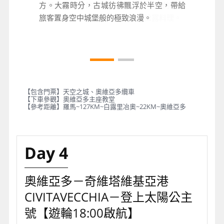
堂是不可錯過的絕景，此區亦為著名的松露
方。大霧時分，古城彷彿飄浮於半空，帶給
產地，您可在此選購別具風味的松露料理。
旅客置身空中城堡般的極致浪漫。
【包含門票】天空之城、奧維亞多纜車
【下車參觀】奧維亞多主座教堂
【參考距離】羅馬~127KM~白露里冶奧~22KM~奧維亞多
Day 4
奧維亞多－奇維塔維基亞港
CIVITAVECCHIA－登上太陽公主
號【遊輪18:00啟航】