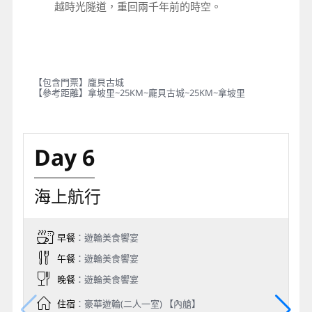
越時光隧道，重回兩千年前的時空。
【包含門票】龐貝古城
【參考距離】拿坡里~25KM~龐貝古城~25KM~拿坡里
Day 6
海上航行
早餐
：遊輪美食饗宴
午餐
：遊輪美食饗宴
晚餐
：遊輪美食饗宴
住宿
：豪華遊輪(二人一室) 【內艙】