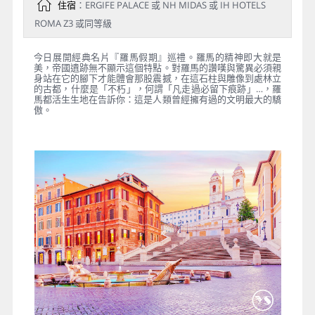
住宿
：ERGIFE PALACE 或 NH MIDAS 或 IH HOTELS
ROMA Z3 或同等級
今日展開經典名片『羅馬假期』巡禮。羅馬的精神即大就是
美，帝國遺跡無不顯示這個特點。對羅馬的讚嘆與驚異必須親
身站在它的腳下才能體會那股震撼，在這石柱與雕像到處林立
的古都，什麼是「不朽」，何謂「凡走過必留下痕跡」…，羅
馬都活生生地在告訴你：這是人類曾經擁有過的文明最大的驕
傲。