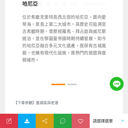
舊城區與老港Old Venetian
哈尼亞
Harbor
位於希臘克里特島西北部的哈尼亞，面向愛
琴海，是島上第二大城市。其歷史可追溯至
是最具代表性的景點，保存完善的威尼斯城
古希臘時期，曾歷經羅馬、拜占庭與威尼斯
牆、彩色建築與狹窄石板街道極具特色。港
統治，並在鄂圖曼帝國時期持續發展。如今
口盡頭矗立著歷史悠久的哈尼亞燈塔，為城
的哈尼亞融合多元文化遺產，既保有古城風
市地標之一。周邊遍布咖啡館、餐廳與特色
貌，也擁有現代化設施，是熱門的旅遊與度
小店，悠閒漫步其間，感受地中海港灣浪漫
假城市。
風情。
【下車參觀】舊城區與老港