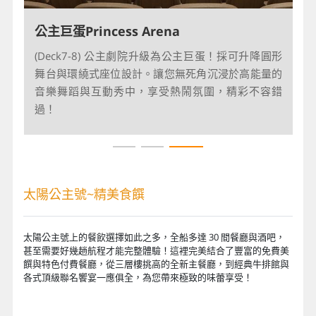
玻璃穹頂The Dome
中庭廣場The Piazza
公主巨蛋Princess Arena
(Deck17-19) 靈感源自希臘聖托里尼，全玻璃設計帶
(Deck7-9) 採三層樓挑高環狀設計，側邊巨型玻璃球
(Deck7-8) 公主劇院升級為公主巨蛋！採可升降圓形
來零死角海景。白天是舒適躺臥的悠閒泳池畔，夜晚
體完美引入明亮採光與無敵海景。這裡匯聚特色酒
舞台與環繞式座位設計。讓您無死角沉浸於高能量的
化身炫目舞台上演空中特技秀。日夜變換的多功能空
吧，經常有現場音樂與熱鬧活動。輕鬆活力的環境，
音樂舞蹈與互動秀中，享受熱鬧氛圍，精彩不容錯
間，打造船上最愜意的感官體驗。
是您社交聚會的完美地點。
過！
太陽公主號~精美食饌
太陽公主號上的餐飲選擇如此之多，全船多達 30 間餐廳與酒吧，
甚至需要好幾趟航程才能完整體驗！這裡完美結合了豐富的免費美
饌與特色付費餐廳，從三層樓挑高的全新主餐廳，到經典牛排館與
各式頂級聯名饗宴一應俱全，為您帶來極致的味蕾享受！