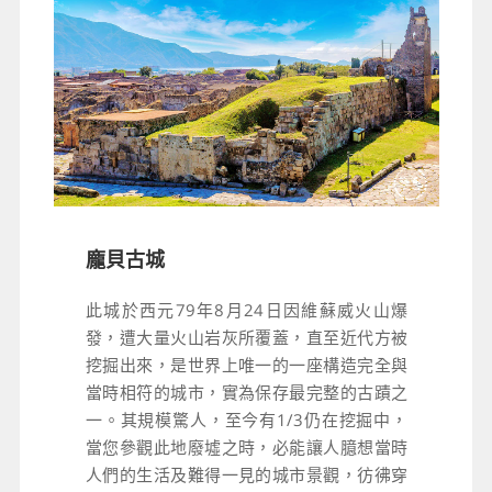
龐貝古城
此城於西元79年8月24日因維蘇威火山爆
發，遭大量火山岩灰所覆蓋，直至近代方被
挖掘出來，是世界上唯一的一座構造完全與
當時相符的城市，實為保存最完整的古蹟之
一。其規模驚人，至今有1/3仍在挖掘中，
當您參觀此地廢墟之時，必能讓人臆想當時
人們的生活及難得一見的城市景觀，彷彿穿