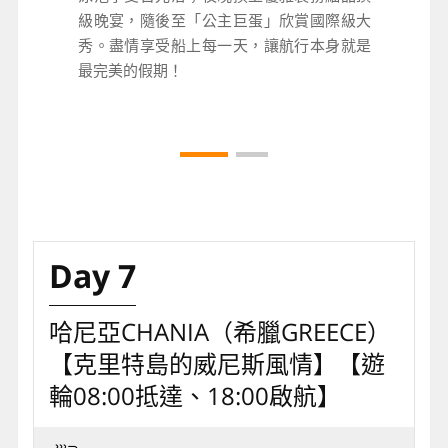
級晚宴，隨後至「公主巨蛋」欣賞國際級大
級晚宴，隨後至「公主巨蛋」欣賞國際級大
秀。盡情享受船上每一天，讓航行本身就是
秀。盡情享受船上每一天，讓航行本身就是
最完美的假期！
最完美的假期！
Day 7
哈尼亞CHANIA（希臘GREECE）
【克里特島的威尼斯風情】【遊
輪08:00抵達、18:00啟航】