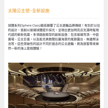
太陽公主號~全新設施
球體系列(Sphere Class)徹底顛覆了公主遊輪品牌傳統！有別於以往
的設計，首創以玻璃球體提升採光，呈現出更加明亮且充滿時髦現
代感的嶄新氛圍。多項跳脫框架的創新設施：包含玻璃穹頂、中庭
廣場、公主巨蛋，以及能完美飽覽壯麗海景的尾跡露台、無邊際泳
池等。這些突破性的設計不同於過去的公主遊輪，將為旅客帶來煥
然一新的海上度假體驗！