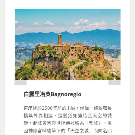
奧維亞多Orvieto
白露里冶奧Bagnoregio
座落於火山凝灰岩大山的平頂上，高居於幾
這座建於2500年前的山城，僅靠一條狹窄長
乎垂直的懸崖，城牆與岩石連為一體。此地
橋與外界相連，遠觀猶如連結至天空的城
在文藝復興時期商貿蓬勃，造就了這座翁布
堡。此城曾因與世隔絕被稱為「鬼城」，後
里亞區(Umbria)的美麗山城。壯觀的主教座
因神似宮崎駿筆下的「天空之城」而聞名四