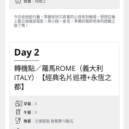
住宿
：飛機上
今日收拾起行囊，帶著愉快又興奮的心情來到機場，想想在機
上看它個幾部電影，再小睡一會兒，準備好隨即而來的遊輪之
旅了嗎！
Day 2
轉機點／羅馬ROME（義大利
ITALY）【經典名片巡禮+永恆之
都】
早餐
：X
午餐
：X
晚餐
：方便逛街 發餐費15歐元