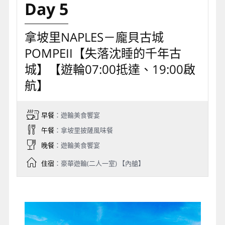
Day 5
拿坡里NAPLES－龐貝古城
POMPEII【失落沈睡的千年古
城】【遊輪07:00抵達、19:00啟
航】
早餐
：遊輪美食饗宴
午餐
：拿坡里披薩風味餐
晚餐
：遊輪美食饗宴
住宿
：豪華遊輪(二人一室) 【內艙】