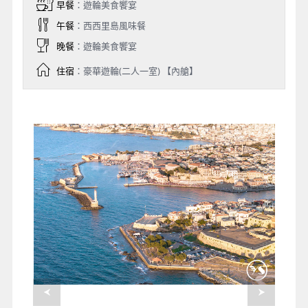
早餐
：遊輪美食饗宴
午餐
：西西里島風味餐
晚餐
：遊輪美食饗宴
住宿
：豪華遊輪(二人一室) 【內艙】