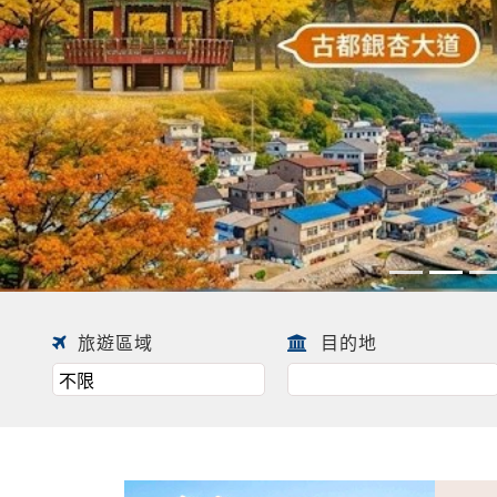
趕快來尋找一場屬於自己
之旅 ! !
旅遊區域
目的地