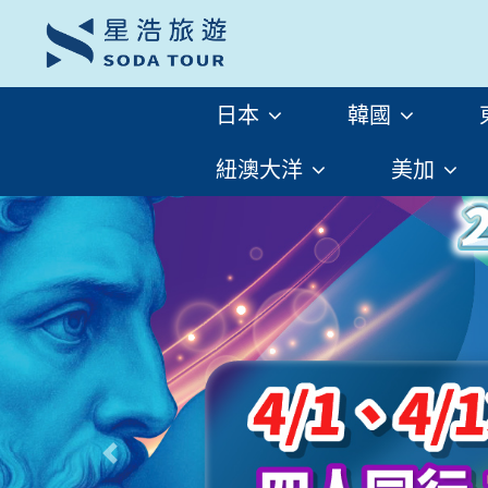
日本
韓國
往前
紐澳大洋
美加
旅遊區域
目的地