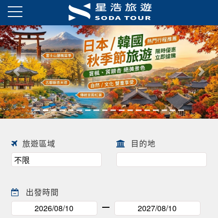
日本春季賞櫻之旅・花開正美
趕快來尋找一場屬於自己春天的
往前
往後
日本賞櫻之旅 ! !
旅遊區域
目的地
出發時間