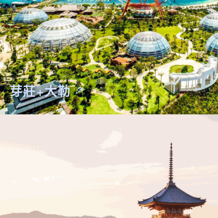
芽莊+大勒