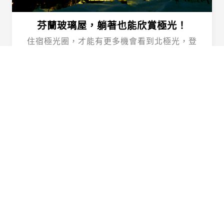
芬蘭玻璃屋，躺著也能欣賞極光！
住宿極光圈，才能有更多機會看到北極光，登
上「sampo號」體驗破冰的震撼，品嘗最負盛
名的帝王蟹料理！
Happy