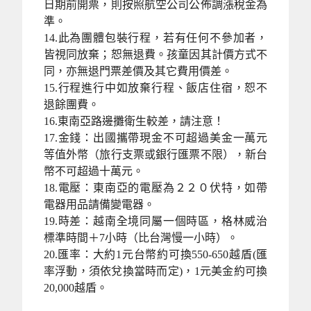
日期前開票，則按照航空公司公佈調漲稅金為
準。
14.此為團體包裝行程，若有任何不參加者，
皆視同放棄；恕無退費。孩童因其計價方式不
同，亦無退門票差價及其它費用價差。
15.行程進行中如放棄行程、飯店住宿，恕不
退餘團費。
16.東南亞路邊攤衛生較差，請注意！
17.金錢：出國攜帶現金不可超過美金一萬元
等值外幣（旅行支票或銀行匯票不限），新台
幣不可超過十萬元。
18.電壓：東南亞的電壓為２２０伏特，如帶
電器用品請備變電器。
19.時差：越南全境同屬一個時區，格林威治
標準時間＋7小時（比台灣慢一小時）。
20.匯率：大約1元台幣約可換550-650越盾(匯
率浮動，須依兌換當時而定)，1元美金約可換
20,000越盾。