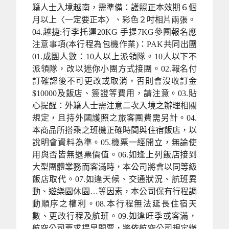
籍人士入境越南，需準備：護照正本效期６個
月以上〈一定要正本〉、彩色２吋相片兩張。
04.越捷:行李托運20KG 手提7KG參團報名應
注意事項(本行程為包機作業)：PAK共同出團
01.成團人數：10人以上派領隊。10人以下不
派領隊，改以迷你小團方式接團。02.報名付
訂確認後不可更改或取消，否則會沒收訂金
$10000及飯店、簽證等費用，請注意。03.貼
心提醒：外籍人士需注意二次入境之辦理相關
規定，且持外國護照之旅客團費需另計。04.
本商品所搭乘之班機正確時間與住宿飯店，以
說明會資料為準。05.機票一經開立，無論使
用與否皆無退票價值。06.如逢上列飯店接到
大型團體業務而客滿時，本公司將會以同等級
飯店取代。07.如逢天候、交通狀況、航班異
動、遊樂園休園…等因素，本公司保有行程調
動順序之權利。08.本行程無法延長住宿天
數、更改行程及航班。09.如逢旺季或客滿，
航空公司要求提早開票，將依航空公司規定辦