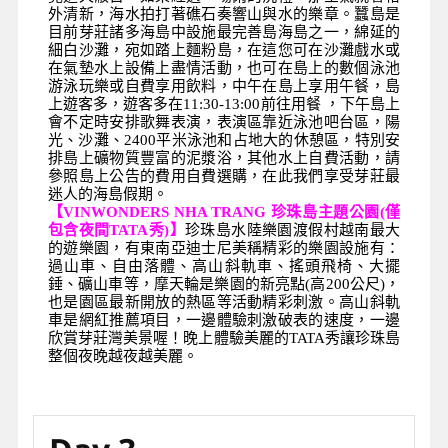
外清新，海水拍打著礁石奏響山與水的樂章。蠶島是
目前芽莊諸多海島中設施最完善島海島之一，綿延的
細白沙灘，宛如踏上麵粉島，在這您可在沙灘戲水或
在氣墊水上設備上盡情活動，也可在島上的數個泳池
游泳玩樂或自費享用飲料，中午在島上享用午餐，島
上遊客多，遊客多在11:30-13:00前往用餐 ，下午島上
會不定時安排歌舞表演，表演區靠近泳池吧台區，陽
光、沙灘、2400平米泳池和占地大的休憩區，特別安
排島上礦物質豐富的泥漿浴，其他水上自費活動，請
參照島上公告的費用自費選購，在此我們享受芽莊最
迷人的海島假期。
【
VINWONDERS NHA TRANG
珍珠島主題公園(僅
包含夜間TATA秀)
】
珍珠島水陸樂園渡假村越南最大
的遊樂園，有東南亞迪士尼美稱精彩的樂園設施有：
過山車、自由落體、高山斜軌車、搖頭飛椅、大擺
錘、礦山車等，摩天輪是樂園的新亮點(高200公尺)，
也是園區最新開放的熱區等活動精彩刺激。高山斜軌
車是網紅推薦項目，一邊體驗刺激破表的速度，一邊
欣賞芽莊灣美景喔！晚上體驗美麗的TATA秀讓珍珠島
整個夜晚越夜越美麗。