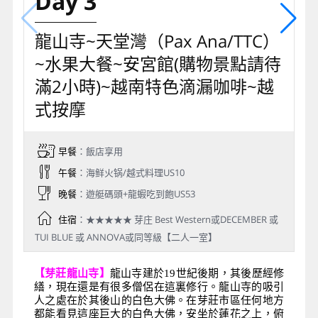
Day 3
龍山寺~天堂灣（Pax Ana/TTC）
~水果大餐~安宮館(購物景點請待
滿2小時)~越南特色滴漏咖啡~越
式按摩
早餐
：飯店享用
午餐
：海鲜火锅/越式料理US10
晚餐
：遊艇碼頭+龍蝦吃到飽US53
住宿
：★★★★★ 芽庄 Best Western或DECEMBER 或
TUI BLUE 或 ANNOVA或同等級【二人一室】
【
芽莊龍山寺
】
龍山寺建於19世紀後期，其後歷經修
繕，現在還是有很多僧侶在這裏修行。龍山寺的吸引
人之處在於其後山的白色大佛。在芽莊市區任何地方
都能看見這座巨大的白色大佛，安坐於蓮花之上，俯