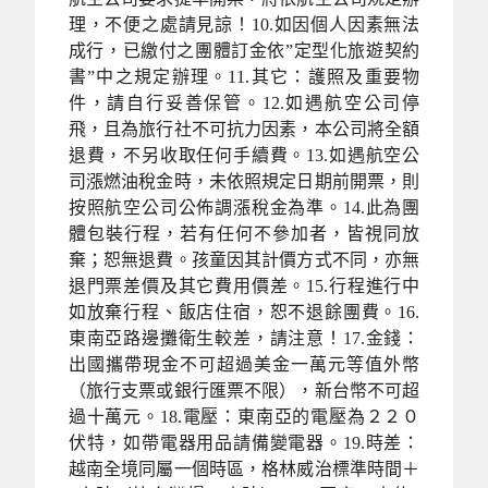
理，不便之處請見諒！10.如因個人因素無法
成行，已繳付之團體訂金依”定型化旅遊契約
書”中之規定辦理。11.其它：護照及重要物
件，請自行妥善保管。12.如遇航空公司停
飛，且為旅行社不可抗力因素，本公司將全額
退費，不另收取任何手續費。13.如遇航空公
司漲燃油稅金時，未依照規定日期前開票，則
按照航空公司公佈調漲稅金為準。14.此為團
體包裝行程，若有任何不參加者，皆視同放
棄；恕無退費。孩童因其計價方式不同，亦無
退門票差價及其它費用價差。15.行程進行中
如放棄行程、飯店住宿，恕不退餘團費。16.
東南亞路邊攤衛生較差，請注意！17.金錢：
出國攜帶現金不可超過美金一萬元等值外幣
（旅行支票或銀行匯票不限），新台幣不可超
過十萬元。18.電壓：東南亞的電壓為２２０
伏特，如帶電器用品請備變電器。19.時差：
越南全境同屬一個時區，格林威治標準時間＋