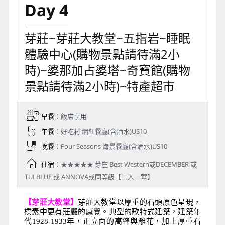
Day 4
芽莊~芽莊大教堂~五指岩~睡眠
體驗中心(購物景點請待滿2小
時)~婆那加占婆塔~奇寶館(購物
景點請待滿2小時)~特產超市
早餐
：飯店享用
午餐
：好吃村 網紅餐廳(含酒水)US10
晚餐
：Four Seasons 海景餐廳(含酒水)US10
住宿
：★★★★★ 芽庄 Best Western或DECEMBER 或
TUI BLUE 或 ANNOVA或同等級【二人一室】
【
芽莊大教堂
】
芽莊大教堂以厚重的石頭原色呈現，
樸素中更有莊嚴的感覺。典型的歌特式建築，建築年
代1928-1933年，正立面的高聳與雕花，加上厚重石