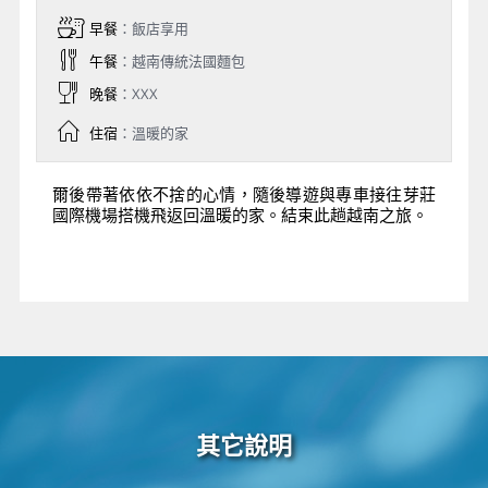
早餐
：飯店享用
午餐
：越南傳統法國麵包
晚餐
：XXX
住宿
：溫暖的家
爾後帶著依依不捨的⼼情，隨後導遊與專車接往芽莊
國際機場搭機飛返回溫暖的家。結束此趟越南之旅。
其它說明