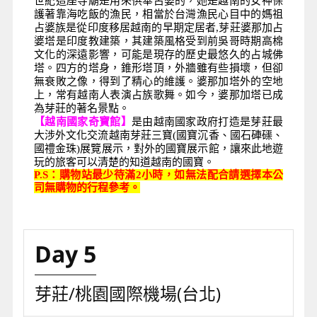
世紀這座寺廟是用來供奉占婆的，她是越南的女神保
護著靠海吃飯的漁民，相當於台灣漁民心目中的媽祖
占婆族是從印度移居越南的早期定居者,芽莊婆那加占
婆塔是印度教建築，其建築風格受到前吳哥時期高棉
文化的深遠影響，可能是現存的歷史最悠久的占城佛
塔。四方的塔身，錐形塔頂，外牆雖有些損壞，但卻
無衰敗之像，得到了精心的維護。婆那加塔外的空地
上，常有越南人表演占族歌舞。如今，婆那加塔已成
為芽莊的著名景點。
【越南國家奇寶館】
是由越南國家政府打造是芽莊最
大涉外文化交流越南芽莊三寶(國寶沉香、國石硨磲、
國禮金珠)展覽展示，對外的國寶展示館，讓來此地遊
玩的旅客可以清楚的知道越南的國寶。
P.S
：購物站最少待滿2小時，如無法配合請選擇本公
司無購物的行程參考。
Day 5
芽莊/桃園國際機場(台北)