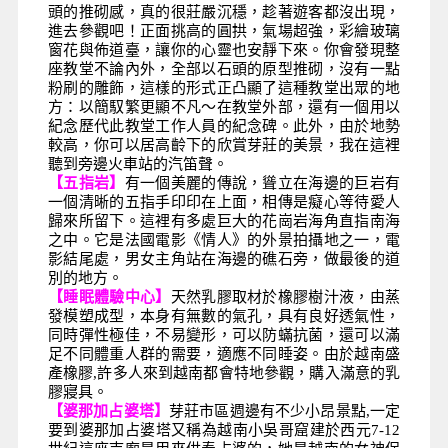
頭的推砌感，真的很莊嚴沉穩，趁著遊客都沒出現，
進去參觀吧！正面挑高的圓拱，氣場超強，彩繪玻璃
窗花與佈道臺，讓你的心靈也安靜下來。你會發現整
座教堂不論內外，全部以石頭的原型推砌，沒有一點
粉刷的雕飾，這樣的形式正凸顯了這種教堂出眾的地
方：以簡馭繁更顯不凡～在教堂外部，還有一個用以
紀念歷代此教堂工作人員的紀念碑。此外，由於地勢
較高，你可以居高齡下的欣賞芽莊的美景，我在這裡
聽到旁邊火車站的汽笛聲。
【五指岩】
有一個美麗的傳說，聳立在海邊的巨岩有
一個清晰的五指手印印在上面，相傳是癡心等待愛人
歸來所留下。這裡有多處巨大的花崗岩海角直指南海
之中。它是法國電影《情人》的外景拍攝地之一，電
影結尾處，男女主角站在海邊的礁石旁，做最後的道
別的地方。
【睡眠體驗中心】
天然乳膠取材於橡膠樹汁液，由蒸
發模塑成型，本身有無數的氣孔，具有良好透氣
性，
同時彈性極佳，不易變形，可以防蟎抗菌，還可以滿
足不同體重人群的需要，適應不同睡姿。由
於越南盛
產橡膠,許多人來到越南都會特地參觀，購入滿意的乳
膠寢具。
【婆那加占婆塔】
芽莊市區週邊有不少小昂景點,一定
要到婆那加占婆塔又稱為越南小吳哥窟建於西元7-12