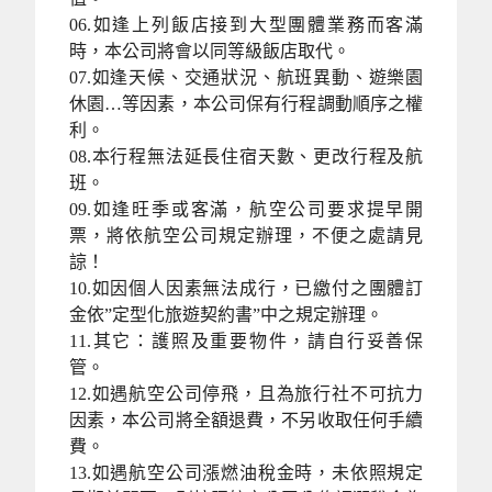
06.如逢上列飯店接到大型團體業務而客滿
時，本公司將會以同等級飯店取代。
07.如逢天候、交通狀況、航班異動、遊樂園
休園…等因素，本公司保有行程調動順序之權
利。
08.本行程無法延長住宿天數、更改行程及航
班。
09.如逢旺季或客滿，航空公司要求提早開
票，將依航空公司規定辦理，不便之處請見
諒！
10.如因個人因素無法成行，已繳付之團體訂
金依”定型化旅遊契約書”中之規定辦理。
11.其它：護照及重要物件，請自行妥善保
管。
12.如遇航空公司停飛，且為旅行社不可抗力
因素，本公司將全額退費，不另收取任何手續
費。
13.如遇航空公司漲燃油稅金時，未依照規定