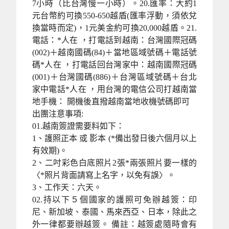
7小時（比台灣慢一小時）。20.匯率：大約1
元台幣約可換550-650越盾(匯率浮動，須依兌
換當時而定)，1元美金約可換20,000越盾。21.
電話：*人在 ，打電話到越南：台灣國際冠碼
(002)＋越南國碼(84)＋當地區域號碼＋電話號
碼*人在 ，打電話回台灣家中：越南國際冠碼
(001)＋台灣國碼(886)＋台灣區域號碼＋台北
家中電話*人在 ，用台灣的電信公司打越南當
地手機： 開機後直撥越南當地收機號碼即可
出團注意事項:
01.越南簽證需要料如下：
1、護照正本 或 影本 (*備出發日後六個月以上
有效期)。
2、二吋彩色白底照片2張*兩張照片要一樣的
〈*照片背面請寫上名字，以免有誤〉。
3、工作天：六天。
02.持以下５個國家的護照可免辦越簽：印
尼、新加坡、泰國、馬來西亞、日本，除此之
外一律都要辦越簽。 備註：越簽處隨時會有