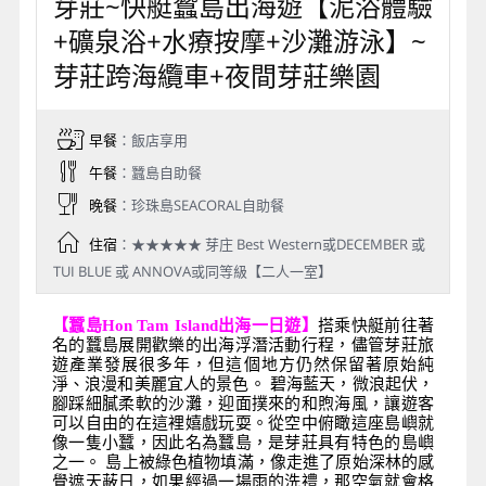
芽莊~快艇蠶島出海遊【泥浴體驗
+礦泉浴+水療按摩+沙灘游泳】~
芽莊跨海纜車+夜間芽莊樂園
早餐
：飯店享用
午餐
：蠶島自助餐
晚餐
：珍珠島SEACORAL自助餐
住宿
：★★★★★ 芽庄 Best Western或DECEMBER 或
TUI BLUE 或 ANNOVA或同等級【二人一室】
【蠶島Hon Tam Island出海一日遊】
搭乘快艇前往著
名的蠶島展開歡樂的出海浮潛活動行程，儘管芽莊旅
遊產業發展很多年，但這個地方仍然保留著原始純
淨、浪漫和美麗宜人的景色。 碧海藍天，微浪起伏，
腳踩細膩柔軟的沙灘，迎面撲來的和煦海風，讓遊客
可以自由的在這裡嬉戲玩耍。從空中俯瞰這座島嶼就
像一隻小蠶，因此名為蠶島，是芽莊具有特色的島嶼
之一。 島上被綠色植物填滿，像走進了原始深林的感
覺遮天蔽日，如果經過一場雨的洗禮，那空氣就會格