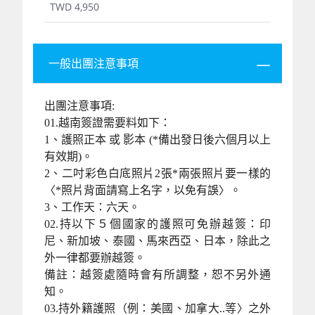
TWD 4,950
一般出團注意事項
出團注意事項:
01.越南簽證需要料如下：
1、護照正本 或 影本 (*備出發日後六個月以上
有效期)。
2、二吋彩色白底照片2張*兩張照片要一樣的
〈*照片背面請寫上名字，以免有誤〉。
3、工作天：六天。
02.持以下５個國家的護照可免辦越簽：印
尼、新加坡、泰國、馬來西亞、日本，除此之
外一律都要辦越簽。
備註：越簽處隨時會有所調整，恕不另外通
知。
03.持外籍護照（例：美國、加拿大..等〉之外