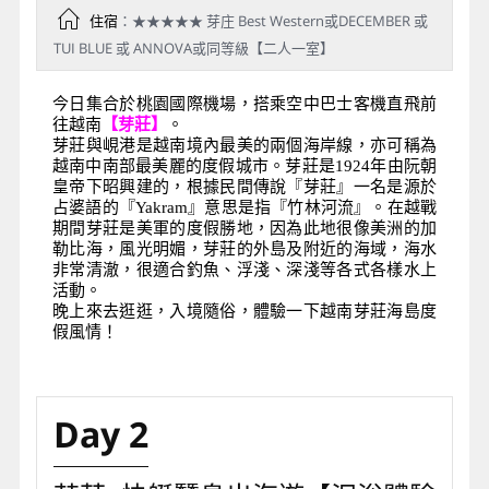
住宿
：★★★★★ 芽庄 Best Western或DECEMBER 或
TUI BLUE 或 ANNOVA或同等級【二人一室】
今日集合於桃園國際機場，搭乘空中巴士客機直飛前
往越南
【芽莊】
。
芽莊與峴港是越南境內最美的兩個海岸線，亦可稱為
越南中南部最美麗的度假城市。芽莊是1924年由阮朝
皇帝下昭興建的，根據民間傳說『芽莊』一名是源於
占婆語的『Yakram』意思是指『竹林河流』。在越戰
期間芽莊是美軍的度假勝地，因為此地很像美洲的加
勒比海，風光明媚，芽莊的外島及附近的海域，海水
非常清澈，很適合釣魚、浮淺、深淺等各式各樣水上
活動。
晚上來去逛逛，入境隨俗，體驗一下越南芽莊海島度
假風情！
Day 2