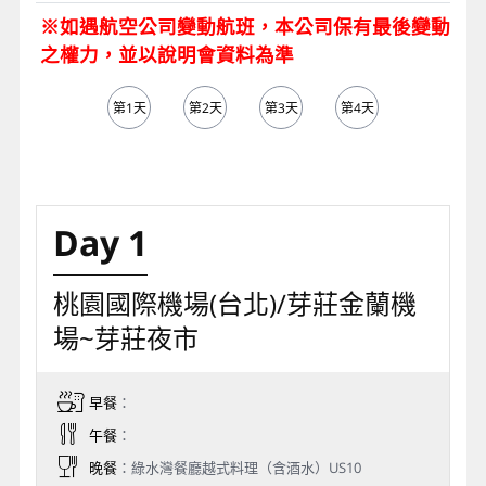
※如遇航空公司變動航班，本公司保有最後變動
之權力，並以說明會資料為準
第1天
第2天
第3天
第4天
第5天
Day 1
桃園國際機場(台北)/芽莊金蘭機
場~芽莊夜市
早餐
：
午餐
：
晚餐
：綠水灣餐廳越式料理（含酒水）US10