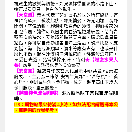
視眾生的歡樂與煩擾。如果選擇從側邊的小路下山，
還可以看見另一尊白色的臥佛。
【天堂灣】
景區代表了芽莊聞名於世的所有優點：這
裡碧海藍天，微波起伏，椰風婆娑，陽光明媚。視野
開闊，空氣清新，腳踏細軟白色的沙灘，迎面撲來的
和煦海風，讓你可以自由的在這裡嬉戲玩耍，帶有青
藍層次的海水，天氣晴朗時藍天白雲，遠處島嶼星星
點點，你可以自費參加各自海上活動，騎摩托艇、皮
划艇、海上拖拽滑翔傘、潛水等應有盡有，也或是什
麼也不做，躺在沙灘椅任海風拂面，靜聽波濤陣陣，
享受日光浴，品嘗鮮榨果汁，特別
★【贈送水果大
餐】
感受一次熱帶水果的美食盛宴。
【安宮館】
越錦奇珍安宮文化展示中心共設9個藥館
廳展示，主要為三味藥“安宮牛黃丸”、“片仔癀”、“養
心丹”，亞洲犀牛角、金熊膽、象牙、越南高山玉玲人
參口服液、靈芝膠囊。
【越南特色滴漏咖啡】
來放鬆品味正宗越南滴漏咖
啡。
P.S
：購物站最少待滿2小時，如無法配合請選擇本公
司無購物的行程參考。