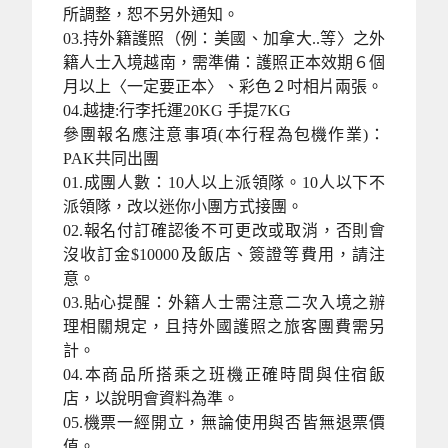
所調整，恕不另外通知。
03.持外籍護照（例：美國、加拿大..等〉之外
籍人士入境越南，需準備：護照正本效期６個
月以上〈一定要正本〉、彩色２吋相片兩張。
04.越捷:行李托運20KG 手提7KG
參團報名應注意事項(本行程為包機作業)：
PAK共同出團
01.成團人數：10人以上派領隊。10人以下不
派領隊，改以迷你小團方式接團。
02.報名付訂確認後不可更改或取消，否則會
沒收訂金$10000及飯店、簽證等費用，請注
意。
03.貼心提醒：外籍人士需注意二次入境之辦
理相關規定，且持外國護照之旅客團費需另
計。
04.本商品所搭乘之班機正確時間與住宿飯
店，以說明會資料為準。
05.機票一經開立，無論使用與否皆無退票價
值。