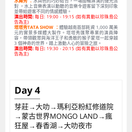
水舞秀 ：
水與色的巧妙結合，一場酣暢淋漓的聲光派
對 ，水上音樂表演以動聽的音樂令遊客留下深刻印象
並帶給遊客不同的情感體驗。
演出時間:
每日: 19:00 - 19:15 (如有異動以珍珠島公
告為主)
塔塔秀TATA SHOW ：
體驗越南首部耗資 1,000 萬美
元的實景多媒體大製作。塔塔秀匯聚專業的演員陣
容，帶領觀眾與海洋王子和勇敢的猴子蒙塔一起穿越
3 個神奇的世界，踏上激動人心的冒險之旅。
演出時間:
每日
:
19:30 - 20:15 (如有異動以珍珠島公
告為主)
Day 4
芽莊→大叻→瑪利亞粉紅修道院
→蒙古世界MONGO LAND→瘋
狂屋→春香湖→大叻夜市