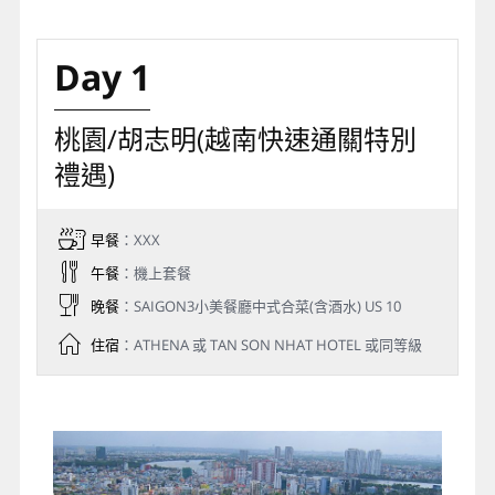
Day 1
桃園/胡志明
(越南快速通關特別
禮遇)
早餐
：XXX
午餐
：機上套餐
晚餐
：SAIGON3小美餐廳中式合菜(含酒水) US 10
住宿
：ATHENA 或 TAN SON NHAT HOTEL 或同等級