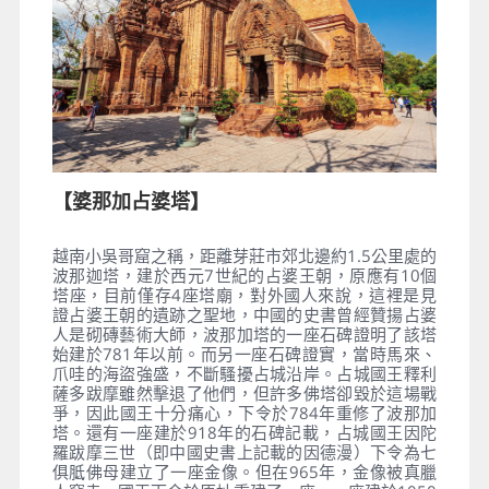
【婆那加占婆塔】
越南小吳哥窟之稱，距離芽莊市郊北邊約1.5公里處的
波那迦塔，建於西元7世紀的占婆王朝，原應有10個
塔座，目前僅存4座塔廟，對外國人來說，這裡是見
證占婆王朝的遺跡之聖地，中國的史書曾經贊揚占婆
人是砌磚藝術大師，波那加塔的一座石碑證明了該塔
始建於781年以前。而另一座石碑證實，當時馬來、
爪哇的海盜強盛，不斷騷擾占城沿岸。占城國王釋利
薩多跋摩雖然擊退了他們，但許多佛塔卻毀於這場戰
爭，因此國王十分痛心，下令於784年重修了波那加
塔。還有一座建於918年的石碑記載，占城國王因陀
羅跋摩三世（即中國史書上記載的因德漫）下令為七
俱胝佛母建立了一座金像。但在965年，金像被真臘