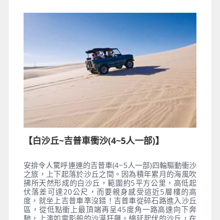
【白沙丘~吉普車衝沙(4~5人一部)】
安排令人驚呼連連的吉普車(4~5人一部)四輪驅動衝沙
之旅，上下起落於沙丘之間。因為積年累月的海風吹
拂所天然形成的白沙丘，範圍約5平方公里，高低起
伏落差可達20公尺，而要親身感受這近5層樓的高
度，就坐上吉普車準沒錯！吉普車從碎石路進入沙丘
區，從低點衝上最頂端再呈45度角一路高速向下奔
馳，上演如電影般的沙漠狂飆。綿延起伏的沙丘，在