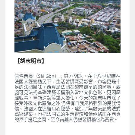
【胡志明市】
原名西貢（Sài Gòn）；東方明珠，在十八世紀時在
法國人經營殖民下，生活習慣深受影響，市容更是十
足的法國風味。西貢是法國在越南最早的殖民地，處
處可見法式基礎建築架構融入當地文化色彩，更因歷
經戰事、革新運動等重大變化，今天的胡志明市除了
接受外來文化薰陶之外 仍保有自我風格強烈的民族情
懷。法國人在這裡用心經營，建造了無數美麗的法式
藝術建築，也把法國式的生活習慣和情趣烙印在西貢
的舉手投足之間，至今南越人仍然習慣稱它為西貢。