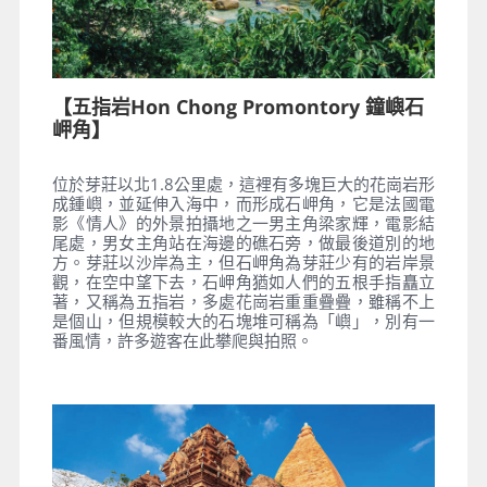
【五指岩Hon Chong Promontory 鐘嶼石
岬角】
位於芽莊以北1.8公里處，這裡有多塊巨大的花崗岩形
成鍾嶼，並延伸入海中，而形成石岬角，它是法國電
影《情人》的外景拍攝地之一男主角梁家輝，電影結
尾處，男女主角站在海邊的礁石旁，做最後道別的地
方。芽莊以沙岸為主，但石岬角為芽莊少有的岩岸景
觀，在空中望下去，石岬角猶如人們的五根手指矗立
著，又稱為五指岩，多處花崗岩重重疊疊，雖稱不上
是個山，但規模較大的石塊堆可稱為「嶼」，別有一
番風情，許多遊客在此攀爬與拍照。