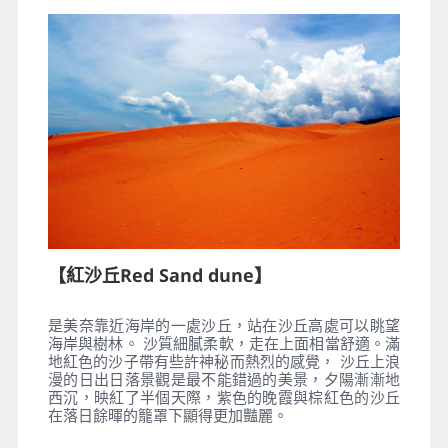
【紅沙丘Red Sand dune】
是美奈靠近海岸的一處沙丘，站在沙丘高處可以眺望
海岸與樹林。 沙質細膩柔軟，走在上面相當舒適。滿
地紅色的沙子帶有些許神秘而熱烈的感覺， 沙丘上浪
漫的日出日落景觀是最不能錯過的美景，夕陽漸漸地
西沉，映紅了半個天際，紫色的晚霞與棕紅色的沙丘
在落日餘暉的籠罩下顯得更加豔麗。