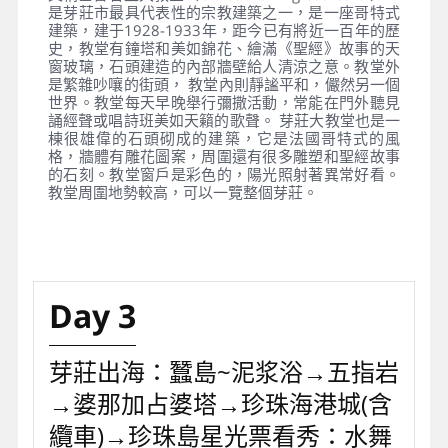
是芽莊市最具代表性的宗教建築之一，是一座哥特式
建築，建于1928-1933年，距今已有將近一百年的歷
史，教堂有鐘塔和美如錦花、繪滿《聖經》故事的天
窗玻璃，石頭建造的內部牆壁給人清涼之意。教堂外
是繁雜吵嚷的街頭， 教堂內則靜謐平和，儼然另一個
世界。教堂每天早晚舉行彌撒活動，常能在門外聽見
誦經聲或唱詩班美如天籟的歌聲。 芽莊大教堂也是一
棟很雄偉的石頭砌成的建築，它是法國哥特式的風
格，牆體有雕花圖案，周圍還有很多雕塑和聖經故事
的石刻。教堂窗戶是彩色的，陽光照射著異常好看。
教堂周圍地勢較高，可以一覽整個芽莊。
Day 3
芽莊出海：蠶島~泥浆浴→五指岩
→婆那加占婆塔→珍珠海港城(含
纜車)→珍珠島星光票看秀：水舞