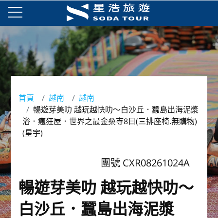
首頁
越南
越南
暢遊芽美叻 越玩越快叻～白沙丘．蠶島出海泥漿
浴．瘋狂屋．世界之最金桑寺8日(三排座椅.無購物)
(星宇)
團號 CXR08261024A
暢遊芽美叻 越玩越快叻～
白沙丘．蠶島出海泥漿