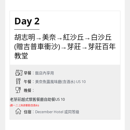
Day 2
胡志明→美奈→紅沙丘→白沙丘
(贈吉普車衝沙)→芽莊→芽莊百年
教堂
早餐
：飯店內享用
午餐
：美奈魚露風味廳(含酒水) US 10
晚餐
：
老芽莊越式懷舊餐廳自助餐US 10
(遇一.二.三則改餐套(含酒水))
住宿
：December Hotel 或同等級