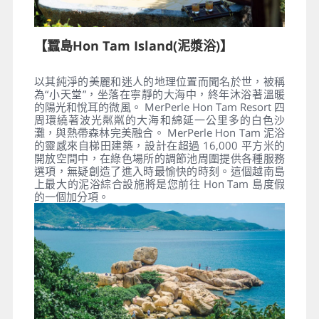
【蠶島Hon Tam Island(泥漿浴)】
以其純淨的美麗和迷人的地理位置而聞名於世，被稱
為“小天堂”，坐落在寧靜的大海中，終年沐浴著溫暖
的陽光和悅耳的微風。 MerPerle Hon Tam Resort 四
周環繞著波光粼粼的大海和綿延一公里多的白色沙
灘，與熱帶森林完美融合。 MerPerle Hon Tam 泥浴
的靈感來自梯田建築，設計在超過 16,000 平方米的
開放空間中，在綠色場所的調節池周圍提供各種服務
選項，無疑創造了進入時最愉快的時刻。這個越南島
上最大的泥浴綜合設施將是您前往 Hon Tam 島度假
的一個加分項。