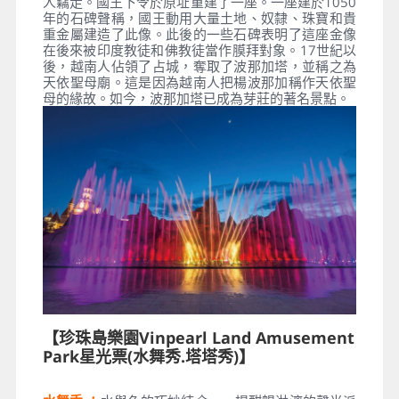
人竊走。國王下令於原址重建了一座。一座建於1050
年的石碑聲稱，國王動用大量土地、奴隸、珠寶和貴
重金屬建造了此像。此後的一些石碑表明了這座金像
在後來被印度教徒和佛教徒當作膜拜對象。17世紀以
後，越南人佔領了占城，奪取了波那加塔，並稱之為
天依聖母廟。這是因為越南人把楊波那加稱作天依聖
母的緣故。如今，波那加塔已成為芽莊的著名景點。
【珍珠島樂園Vinpearl Land Amusement
Park星光票(水舞秀.塔塔秀)】