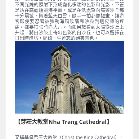
不同光線的照射下形成變化多端的色彩和光影，不管
是站在高處遠眺海平面，或是在低處望向高聳沙丘都
十分震撼，襯著藍天白雲，隨手一拍都像幅畫，讓遊
客即使要忍著被強勁海風吹襲和沙粒刮過皮膚的疼
痛，都要拍張時尚大片。而如果想看到太陽從沙丘上
升起，將白沙染上奇幻色彩的白沙丘，也可以選擇在
日出時造訪，紀錄一生難忘的絕美景色。
【芽莊大教堂Nha Trang Cathedral】
又稱基督君王大教堂（Christ the King Cathedral），