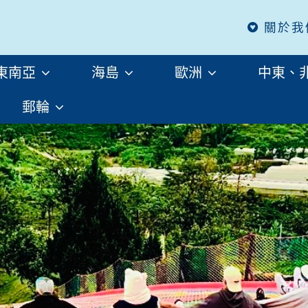
關於我
東南亞
海島
歐洲
中東、
郵輪