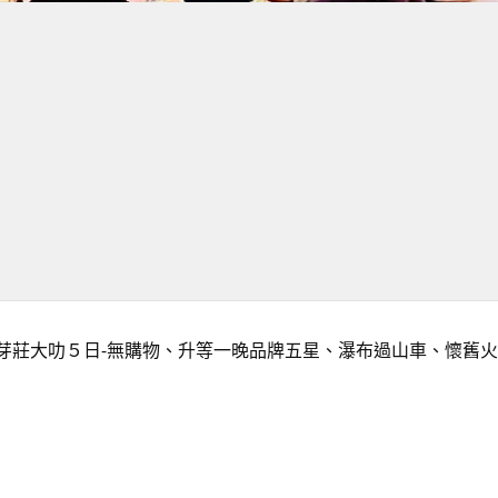
芽莊大叻５日-無購物、升等一晚品牌五星、瀑布過山車、懷舊