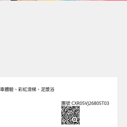
火車體驗、彩虹滑梯、泥漿浴
團號 CXR05VJ26805T03