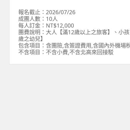
報名截止：2026/07/26
成團人數：10人
每人訂金：NT$12,000
團費說明：大人【滿12歲以上之旅客】、小孩【
歲之幼兒】
包含項目：含團險,含簽證費用,含國內外機場
不含項目：不含小費,不含北高來回接駁