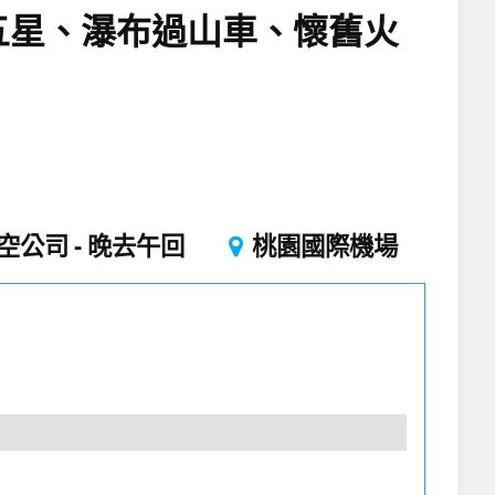
五星、瀑布過山車、懷舊火
空公司
晚去午回
桃園國際機場