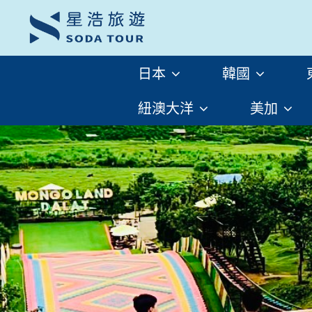
日本
韓國
截止報名
紐澳大洋
美加
下載
分享
洽詢