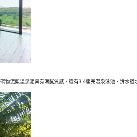
度假村，天然礦物泥漿溫泉泥具有滑膩質感，還有3-4座完溫泉泳池、