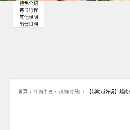
特色介紹
每日行程
其他說明
出發日期
首頁
中南半島
越南(芽莊)
【越叻越好玩】越南