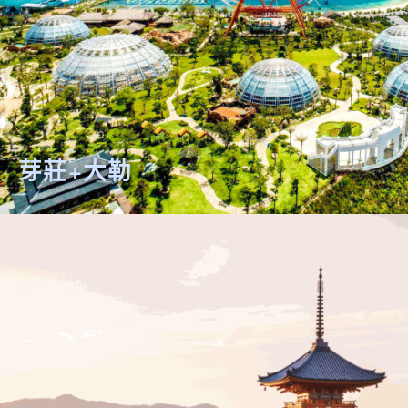
芽莊+大勒