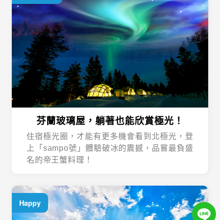
芬蘭玻璃屋，躺著也能欣賞極光！
住宿極光圈，才能有更多機會看到北極光，登
上「sampo號」體驗破冰的震撼，品嘗最負盛
名的帝王蟹料理！
Happy