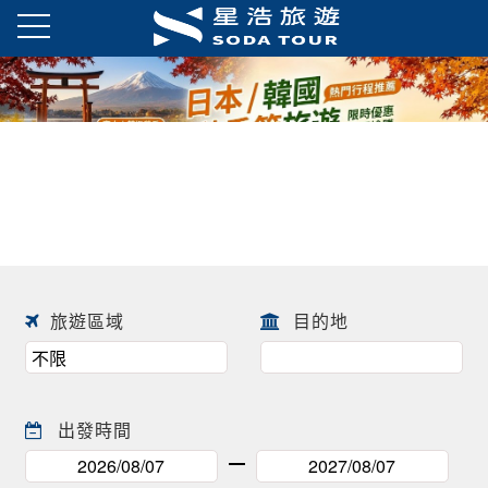
日本春季賞櫻之旅・花開正美
趕快來尋找一場屬於自己春天的
往前
往後
日本賞櫻之旅 ! !
旅遊區域
目的地
出發時間