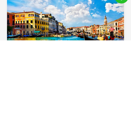
義起歡樂遊
用心規劃！住宿升級一晚「食尚玩家」特別推
薦五星飯店，多樣化義大利道地風味料理，六
大必遊體驗，華航直飛不中停，北義首選在這
裡。
Beautiful