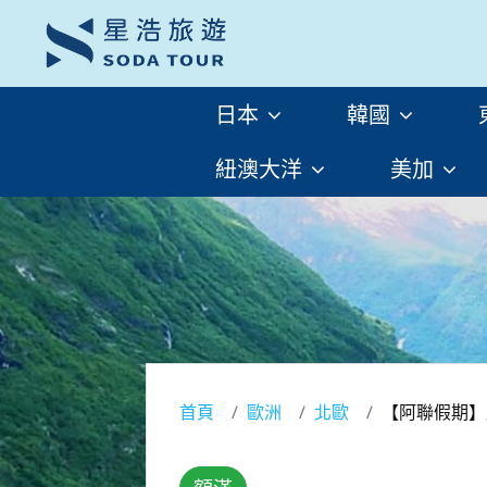
日本
韓國
紐澳大洋
美加
首頁
歐洲
北歐
【阿聯假期】