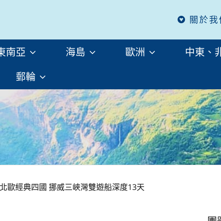
關於我
東南亞
海島
歐洲
中東、
郵輪
北歐經典四國 挪威三峽灣雙遊船深度13天