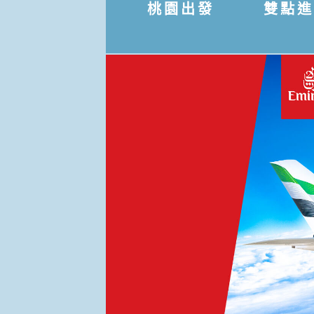
桃園出發
雙點