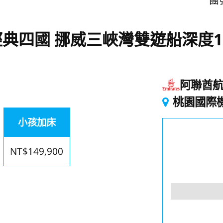
團號
典四國 挪威三峽灣雙遊船深度1
阿聯酋
起
桃園國際
小孩加床
NT$149,900