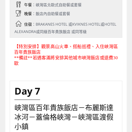
午餐
：峽灣區北歐式自助餐或套餐
晚餐
：飯店內自助餐或套餐
住宿
：BRAKANES HOTEL 或KVIKNES HOTEL或HOTEL
ALEXANDRA或同級百年貴族飯店 或同等級
【特別安排】觀景高山火車、搭船巡禮、入住峽灣區
百年貴族飯店
**備註**若遇客滿將安排其他城市峽灣飯店或退費30
歐
Day 7
峽灣區百年貴族飯店－布麗斯達
冰河－蓋倫格峽灣－峽灣區渡假
小鎮