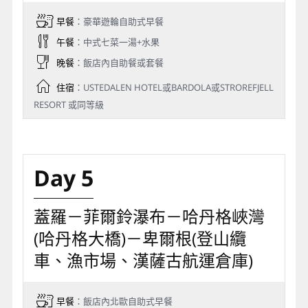
早餐
：豪華遊輪自助式早餐
午餐
：中式七菜一湯+水果
晚餐
：飯店內自助餐或套餐
住宿
：USTEDALEN HOTEL或BARDOLA或STROREFJELL
RESORT 或同等級
Day 5
蓋羅－菲爾鈴瀑布－哈丹格峽灣
(哈丹格大橋)－卑爾根(登山纜
車、漁市場、漢薩古航運倉庫)
早餐
：飯店內北歐自助式早餐