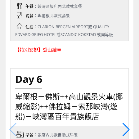
午餐
：峽灣區飯店內北歐式套餐
晚餐
：卑爾根北歐式套餐
住宿
：CLARION BERGEN AIRPORT或 QUALITY
EDVARD GRIEG HOTEL或SCANDIC KOKSTAD 或同等級
【特別安排】登山纜車
Day 6
卑爾根－佛斯++高山觀景火車(挪
威縮影)++佛拉姆－索那峽灣(遊
船)－峽灣區百年貴族飯店
早餐
：飯店內北歐自助式早餐