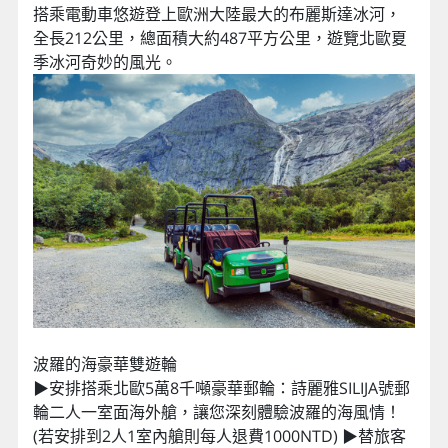
搭乘電動車悠遊登上歐洲大陸最大的布麗斯達冰河，
全長212公里，總面積大約487平方公里，遊覽北歐夏
季冰河奇妙的風光。
波羅的海豪華雙遊輪
▶安排搭乘北歐5萬8千噸豪華郵輪：詩麗雅SILIJA號郵
輪二人一室面海外艙，讓您深刻體驗波羅的海風情！
(若安排到2人1室內艙則每人退費1000NTD) ▶替旅客