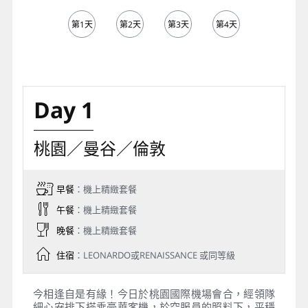
第1天
第2天
第3天
第4天
第5天
Day 1
桃園／曼谷／倫敦
早餐
：機上精緻套餐
午餐
：機上精緻套餐
晚餐
：機上精緻套餐
住宿
：LEONARDO或RENAISSANCE 或同等級
今相逢自是有緣！今日於桃園國際機場會合，經領隊
細心安排下搭乘豪華客機，於空服員的照料下，平穩