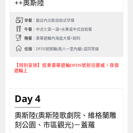
++奧斯陸
早餐
：飯店內北歐自助式早餐
午餐
：中式七菜一湯+水果或中式自助餐
晚餐
：豪華遊輪內海盜大餐+飲料
住宿
：DFDS號郵輪(兩人一室內艙) 或同等級
【特別安排】搭乘豪華遊輪DFDS號前往挪威，夜宿
遊輪上
Day 4
奧斯陸(奧斯陸歌劇院、維格蘭雕
刻公園、市區觀光)－蓋羅