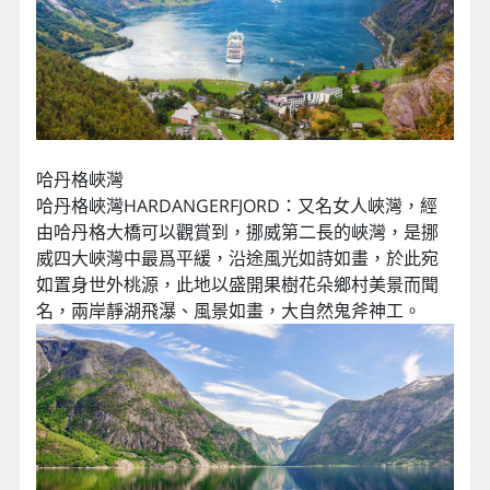
哈丹格峽灣
哈丹格峽灣HARDANGERFJORD：又名女人峽灣，經
由哈丹格大橋可以觀賞到，挪威第二長的峽灣，是挪
威四大峽灣中最爲平緩，沿途風光如詩如畫，於此宛
如置身世外桃源，此地以盛開果樹花朵鄉村美景而聞
名，兩岸靜湖飛瀑、風景如畫，大自然鬼斧神工。