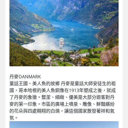
丹麥DANMARK
童話王國、美人魚的故鄉 丹麥是童話大師安徒生的祖
國，哥本哈根的美人魚銅像在1913年塑成之後，就成
了丹麥的象徵。整潔、細緻、優美是大部分遊客對丹
麥的第一印象。市區的廣場上噴泉、雕像、鮮豔繽紛
的花朵與四處翱翔的白鴿，讓這個國家散發著祥和氣
氛。