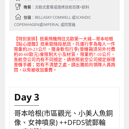
晚餐
：北歐式套餐或燒烤自助百匯+飲料
住宿
：BELLASKY COMWELL 或SCANDIC
COPENHAGEN或IMPERIAL 或同等級
【特別安排】搭乘飛機飛往北歐第一大城—哥本哈根
【貼心提醒】搭乘歐陸段航班，托運行李為每人一件
限重約20-23公斤，隨身軟包行李(登機箱須另外付費
約40-60歐元)會限制大小及材質，限重約7-10公斤，
各航空公司均有不同規定，請依照航空公司規定辦理
登機手續；如有不清楚之處，請出團前向領隊人員詢
問，以免被收加重費。
Day 3
哥本哈根(市區觀光、小美人魚銅
像、女神噴泉) ++DFDS號郵輪