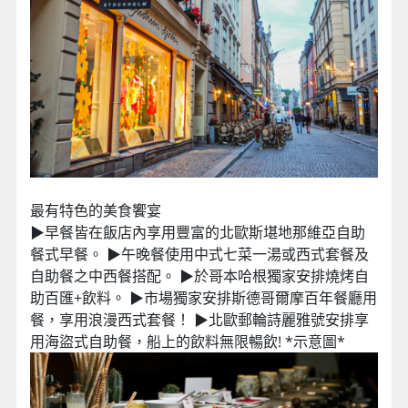
最有特色的美食饗宴
▶早餐皆在飯店內享用豐富的北歐斯堪地那維亞自助
餐式早餐。 ▶午晚餐使用中式七菜一湯或西式套餐及
自助餐之中西餐搭配。 ▶於哥本哈根獨家安排燒烤自
助百匯+飲料。 ▶市場獨家安排斯德哥爾摩百年餐廳用
餐，享用浪漫西式套餐！ ▶北歐郵輪詩麗雅號安排享
用海盜式自助餐，船上的飲料無限暢飲! *示意圖*