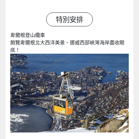
特別安排
卑爾根登山纜車
飽覽卑爾根北大西洋美景、挪威西部峽灣海岸盡收眼
底！