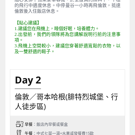
的飛行中適度休息。中停曼谷一小時再飛倫敦，抵達
倫敦後入住飯店休息。
【貼心建議】
1.建議您在飛機上，睡個好眠，培養體力。
2.出發前，我們的領隊將為您講解說明行前的注意事
項。
3.飛機上空間較小，建議您穿著舒適寬鬆的衣物，以
及一雙舒適的鞋子。
Day 2
倫敦／哥本哈根(腓特烈城堡、行
人徒步區)
早餐
：飯店內早餐或餐盒
午餐
：中式七菜一湯+水果或發餐費15歐