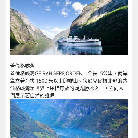
蓋倫格峽灣
蓋倫格峽灣GEIRANGERFJORDEN：全長15公里，兩岸
聳立著海拔 1500 米以上的群山。位於卑爾根北部的蓋
倫格峽灣是世界上屈指可數的觀光勝地之一，它向人
們展示著自然的雄偉