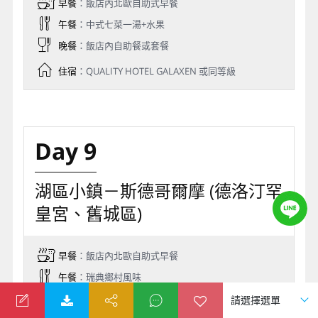
早餐
：飯店內北歐自助式早餐
午餐
：中式七菜一湯+水果
晚餐
：飯店內自助餐或套餐
住宿
：QUALITY HOTEL GALAXEN 或同等級
Day 9
湖區小鎮－斯德哥爾摩 (德洛汀罕
皇宮、舊城區)
早餐
：飯店內北歐自助式早餐
午餐
：瑞典鄉村風味
晚餐
：中式七菜一湯+水果