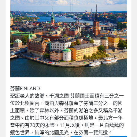
芬蘭FINLAND
聖誕老人的故鄉、千湖之國 芬蘭國土面積有三分之一
位於北極圈內，湖泊與森林覆蓋了芬蘭三分之一的國
土面積，除了森林以外，芬蘭的湖泊之多又稱為千湖
之國。由於其中又有部分面積位處極地，最北方一年
當中約有70天的永晝，11月以後，則是一片白藹藹的
銀色世界，純淨的北國風光，在芬蘭一覽無遺。