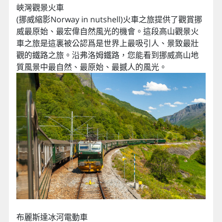
峽灣觀景火車
(挪威縮影Norway in nutshell)火車之旅提供了觀賞挪
威最原始、最宏偉自然風光的機會。這段高山觀景火
車之旅是這裏被公認爲是世界上最吸引人、景致最壯
觀的鐵路之旅。沿弗洛姆鐵路，您能看到挪威高山地
質風景中最自然、最原始、最撼人的風光。
布麗斯達冰河電動車