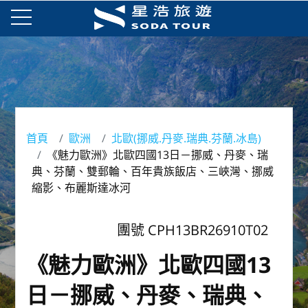
首頁
歐洲
北歐(挪威.丹麥.瑞典.芬蘭.冰島)
《魅力歐洲》北歐四國13日－挪威、丹麥、瑞
典、芬蘭、雙郵輪、百年貴族飯店、三峽灣、挪威
縮影、布麗斯達冰河
團號 CPH13BR26910T02
《魅力歐洲》北歐四國13
日－挪威、丹麥、瑞典、