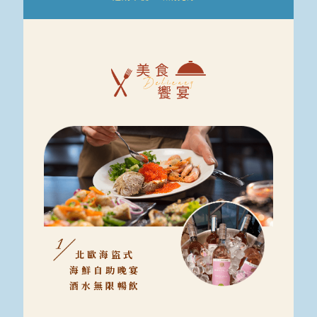
北歐海盜式
海鮮自助晚宴
酒水無限暢飲