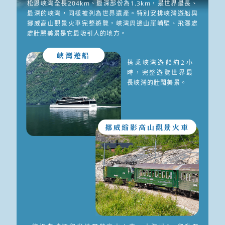
松恩峽灣全長204km、最深部份為1.3km，是世界最長、
最深的峽灣，同樣被列為世界遺產。特別安排峽灣遊船與
挪威高山觀景火車完整遊覽，峽灣周邊山崖峭壁、飛瀑處
處壯麗美景是它最吸引人的地方。
峽灣遊船
搭乘峽灣遊船約2小
時，完整遊覽世界最
長峽灣的壯闊美景。
挪威縮影高山觀景火車