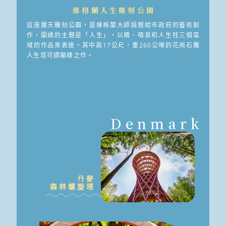
維格蘭人生雕刻公園
這座露天雕刻公園，是維格蘭大師捐贈給市政府的藝術創
作，圍繞的主題是「人生」，以橋、噴泉和人生柱三個區
域的作品來表達。其中高17公尺，重260公噸的花崗石雕
人生塔可謂顛峰之作。
Denmark
丹麥
森林螺旋塔