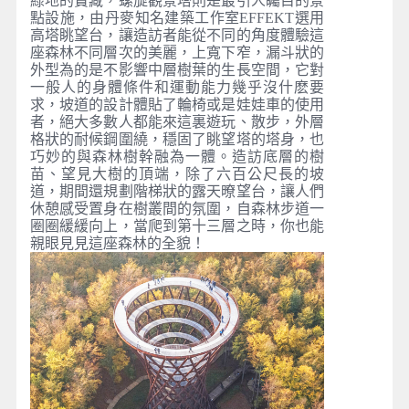
綠地的寶藏，螺旋觀景塔則是最引人矚目的景
點設施，由丹麥知名建築工作室EFFEKT選用
高塔眺望台，讓造訪者能從不同的角度體驗這
座森林不同層次的美麗，上寬下窄，漏斗狀的
外型為的是不影響中層樹葉的生長空間，它對
一般人的身體條件和運動能力幾乎沒什麽要
求，坡道的設計體貼了輪椅或是娃娃車的使用
者，絕大多數人都能來這裏遊玩、散步，外層
格狀的耐候鋼圍繞，穩固了眺望塔的塔身，也
巧妙的與森林樹幹融為一體。造訪底層的樹
苗、望見大樹的頂端，除了六百公尺長的坡
道，期間還規劃階梯狀的露天暸望台，讓人們
休憩感受置身在樹叢間的氛圍，自森林步道一
圈圈緩緩向上，當爬到第十三層之時，你也能
親眼見見這座森林的全貌！