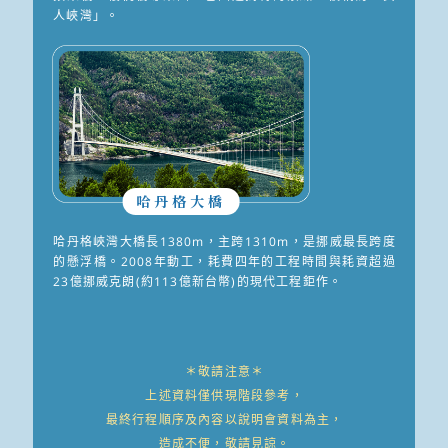
人峽灣」。
哈丹格大橋
哈丹格峽灣大橋長1380m，主跨1310m，是挪威最長跨度
的懸浮橋。2008年動工，耗費四年的工程時間與耗資超過
23億挪威克朗(約113億新台幣)的現代工程鉅作。
＊敬請注意＊
上述資料僅供現階段參考，
最終行程順序及內容以說明會資料為主，
造成不便，敬請見諒。