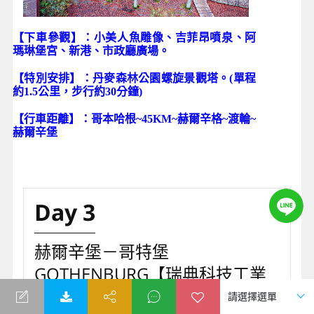
【下車參觀】：
小美人魚雕像、吉菲昂噴泉、阿
瑪琳堡宮、新港、
市政廳廣場
。
【特別安排】：丹麥森林公園螺旋景觀塔。(單程
約1.5公里，步行約30分鐘)
【行車距離】：哥本哈根~45KM~赫爾辛格~渡輪~
赫爾辛堡
Day 3
赫爾辛堡－哥特堡
GOTHENBURG【瑞典科技工業
大城】－奧斯陸OSLO