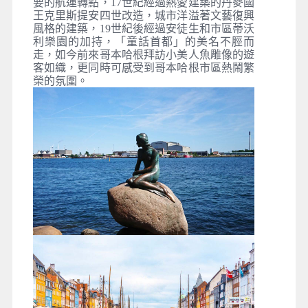
要的航運轉點，17世紀經過熱愛建築的丹麥國
王克里斯提安四世改造，城市洋溢著文藝復興
風格的建築，19世紀後經過安徒生和市區蒂沃
利樂園的加持，「童話首都」的美名不脛而
走，如今前來哥本哈根拜訪小美人魚雕像的遊
客如織，更同時可感受到哥本哈根市區熱鬧繁
榮的氛圍。