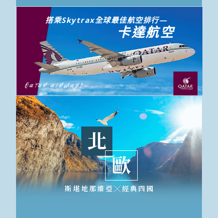
搭乘Skytrax全球最佳航空排行—
卡達航空
北
歐
斯堪地那維亞╳經典四國