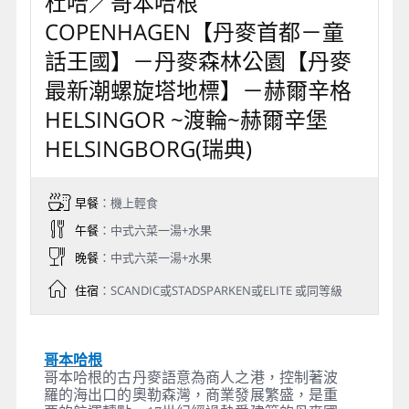
杜哈／哥本哈根
COPENHAGEN【丹麥首都－童
話王國】－丹麥森林公園【丹麥
最新潮螺旋塔地標】－赫爾辛格
HELSINGOR ~渡輪~赫爾辛堡
HELSINGBORG(瑞典)
早餐
：機上輕食
午餐
：中式六菜一湯+水果
晚餐
：中式六菜一湯+水果
住宿
：SCANDIC或STADSPARKEN或ELITE 或同等級
哥本哈根
哥本哈根的古丹麥語意為商人之港，控制著波
羅的海出口的奧勒森灣，商業發展繁盛，是重