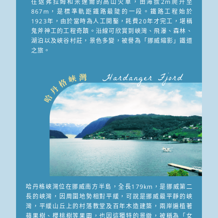
往返弗拉姆和米達爾的高山火車，由海拔2m爬升至
867m，是標準軌距鐵路最陡的一段。鐵路工程始於
1923年，由於當時為人工開鑿，耗費20年才完工，堪稱
鬼斧神工的工程奇蹟。沿線可欣賞到峽灣、飛瀑、森林、
湖泊以及峽谷村莊，景色多變，被譽為「挪威縮影」鐵道
之旅。
Hardanger Fjord
哈丹格峽灣位在挪威南方半島，全長179km，是挪威第二
長的峽灣，因周圍地勢相對平緩，可說是挪威最平靜的峽
灣，平緩山丘上的村落教堂及百年木造建築，兩岸遍植著
蘋果樹、櫻桃樹等果園，也因這獨特的景緻，被稱為「女