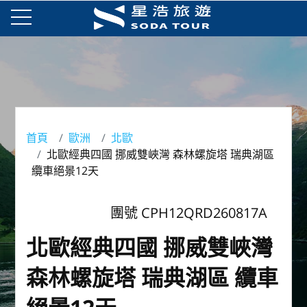
首頁
歐洲
北歐
北歐經典四國 挪威雙峽灣 森林螺旋塔 瑞典湖區
纜車絕景12天
團號 CPH12QRD260817A
北歐經典四國 挪威雙峽灣
森林螺旋塔 瑞典湖區 纜車