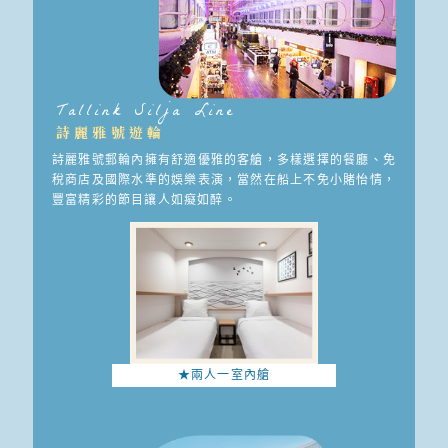
Tallink Silja Line
詩麗雅號遊輪
詩麗雅號郵輪內擁有舒適優雅的客艙，多樣選擇的餐廳、免
稅商店及國際水準的娛樂表演，當然在船上不免小賭怡情，
豐富精彩的節目讓人如癡如醉。
★兩人一室內艙