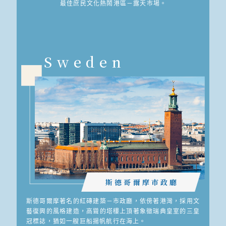
最佳庶民文化熱鬧港區－露天市場。
Sweden
斯德哥爾摩市政廳
斯德哥爾摩著名的紅磚建築－市政廳，依傍著港灣，採用文
藝復興的風格建造，高聳的塔樓上頂著象徵瑞典皇室的三皇
冠標誌，猶如一艘巨船揚帆航行在海上。