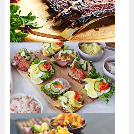
☆Aros現代藝術博物館
─
位在丹麥奧胡斯的Aros藝
術博物館，收藏許多丹麥重要的藝術品，頂樓的彩
虹步道更是不可錯過的獨特景色。