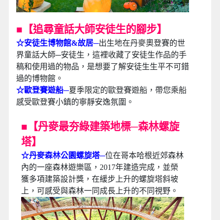
■
【追尋童話大師安徒生的腳步】
☆安徒生博物館&故居
─
出生地在丹麥奧登賽的世
界童話大師─安徒生，這裡收藏了安徒生作品的手
稿和使用過的物品，是想要了解安徒生生平不可錯
過的博物館。
☆歐登賽遊船
─
夏季限定的歐登賽遊船，帶您乘船
感受歐登賽小鎮的寧靜安逸氛圍。