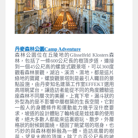
早餐
：
午餐
：
晚餐
：機上輕食
住宿
：機上
今日準備好行李及裝滿希望的行囊，集合於桃園國
際機場，由專人協助辦出境手續後，搭乘豪華客機
飛往北歐，準備迎接美好的北歐之旅。
**
本行程暫定搭乘阿聯酋航空，如因機位滿則改搭
乘阿提哈德航空或泰國航空或土耳其航空，敬請知
悉**
Day 2
杜拜／哥本哈根
COPENHAGEN【丹麥首都－童