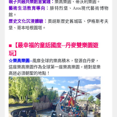
親子共融共樂創意實踐：
樂高樂園、蒂沃利樂園。
藝術生活教育導向：
腓特烈堡、Aros現代藝術博物
館。
歷史文化沉浸體驗：
奧胡斯歷史舊城區、伊格斯考夫
堡、哥本哈根圓塔。
■
【最幸福的童話國度─丹麥雙樂園遊
玩】
☆樂高樂園
─
風靡全球的樂高積木，發源自丹麥，
這座樂高樂園作為全球第一座樂高樂園，絕對是樂
高迷必須朝聖的地點！