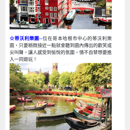
☆蒂沃利樂園
─
位在哥本哈根市中心的蒂沃利樂
園，只要稍微接近一點就會聽到園內傳出的歡笑或
尖叫聲，讓人感受到愉悅的氛圍，情不自禁想要進
入一同遊玩！