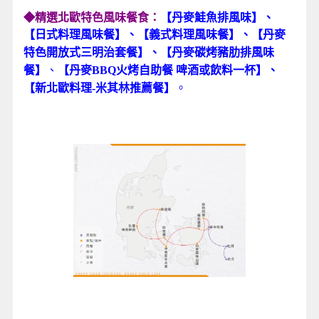
☆哥本哈根圓塔
─
結合大學圖書館和天文台的設
計，登上塔頂一覽哥本哈根美麗市容。
特別安排
—丹麥的新北歐飲食革命—
丹麥的傳統料理本身並不這麼出名，但丹麥的廚藝
料理界可說是全球頂尖，2004年由十幾位丹麥名廚
和政府共同支持推廣的
「新北歐料理運動」
，強調
文化在地性、環保永續性、純淨自然，創新的料理
哲學，成功造就了丹麥的飲食革命，並誕生了多家
世界級的頂尖餐廳，如多次被評為「世界最佳餐廳
的」Noma和Geranium等，帶動了整個北歐的飲食
創新熱潮。