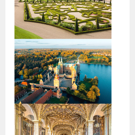
2026/08/13
03:45
桃園國際機場
2026/08/13
16:00
※如遇航空公司變動航班，本公司保有最後變動
之權力，並以說明會資料為準
第1天
第2天
第3天
第4天
第5天
Day 1
台北／杜拜