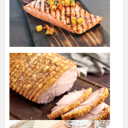
☆奧胡斯歷史舊城區Den Gamle By
─
號稱全世界第
一座「戶外開放式歷史博物館」，走一趟這裡就可
以原汁原味體驗18~20世紀的丹麥生活，彷彿穿越
時空，相當有樂趣。
☆伊格斯考夫堡
─
北歐最具代表性的「水上城
堡」，不只外觀浪漫華麗，內部收藏也五花八門，
琳瑯滿目，讓人大開眼界。