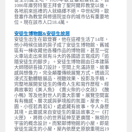
麥最新潮螺旋塔地標】－住宿點
早餐
：飯店內早餐
午餐
：丹麥鮭魚排風味
晚餐
：飯店內晚餐
住宿
：SCANDIC或COMWELL 或同等級
腓特烈堡
腓特烈堡位在希德羅，距離哥本哈根約半小時
車程，此處是丹麥皇室的行宮，熱愛建築的國
王克里斯提安四世將這座宮殿打造成荷蘭文藝
復興樣式，內部有70多個房間，展示許多畫作
和貴族肖像，以及珍貴的藏品等。雖然1859年
一場大火將宮殿燒毀，幸虧由嘉士伯啤酒出資
將此地重新整修，才讓後人得以一睹腓特烈堡
的風華。