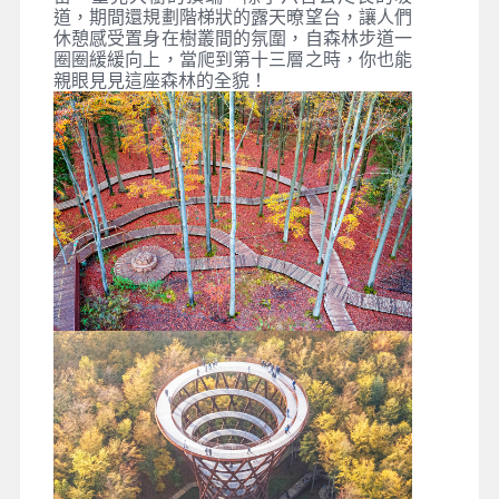
話王國】
早餐
：機上輕食
午餐
：機上輕食
晚餐
：中式七菜一湯+水果
住宿
：SCANDIC或COMWELL或AC HOTEL 或同等級
哥本哈根
哥本哈根的古丹麥語意為商人之港，控制著波
羅的海出口的奧勒森灣，商業發展繁盛，是重
要的航運轉點，17世紀經過熱愛建築的丹麥國
王克里斯提安四世改造，城市洋溢著文藝復興
風格的建築，19世紀後經過安徒生和市區蒂沃
利樂園的加持，「童話首都」的美名不脛而
走，如今前來哥本哈根拜訪小美人魚雕像的遊
客如織，更同時可感受到哥本哈根市區熱鬧繁
榮的氛圍。