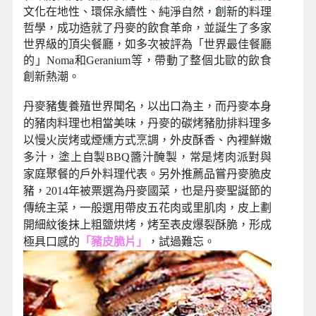
■
【丹麥豐富多元的開放式教育學習場
域】
☆腓特烈堡
─
丹麥皇室行宮，建築外觀採用文藝
復興式建造，內部房間裝潢奢華典雅，見證了丹麥
皇室風光強盛的歷史榮耀光景。