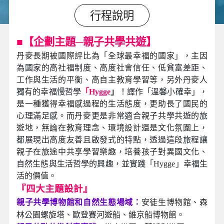
行程說明
■
【企劃主題─親子共學共遊】
丹麥長期被國際評比為「全球最幸福的國家」，主因
為國家的高社福制度、高度社會信任、低貧富差距、
工作與生活的平衡、高自主教育學習等，另外丹麥人
獨有的幸福慢哲學
「Hygge
」
！譯作「溫馨小確幸」，
是一種獲得幸福感過程的生活態度，更助長了國民的
心理滿足感。而丹麥更是非常適合親子共學共遊的旅
遊地，無論在教育理念、環境設計還是文化氛圍上，
都展現出高度友善且啟發式的特點，透過這段旅程讓
親子在旅途中共享學習樂趣，培養孩子對異國文化、
自然生態與生活哲學的興趣，並實踐「Hygge」幸福生
活的價值。
『四大主題設計』
親子共學博物館和自然生態場域：
安徒生博物館、森
林公園螺旋塔、歐登賽河遊船、維京船博物館。