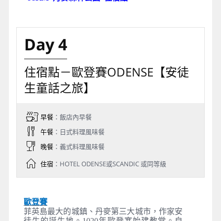
【下車參觀】：小美人魚雕像、吉菲昂噴泉、阿瑪
琳堡宮、新港、市政廳廣場。
Day 3
哥本哈根－腓特烈堡
FREDERIKSBORG【最華麗丹麥
皇室宮殿】－丹麥森林公園【丹