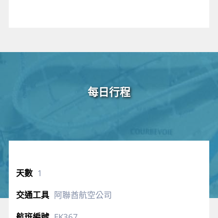
丹麥豬隻養殖世界聞名，以出口為主，而丹麥本身
的豬肉料理也相當美味，丹麥的碳烤豬肋排料理多
以慢火炭烤或煙燻方式烹調，外皮酥香、內裡鮮嫩
多汁，塗上自製BBQ醬汁醃製，常是烤肉派對與
家庭聚餐的戶外料理代表。另外推薦品嘗丹麥脆皮
豬，2014年被票選為丹麥國菜，也是丹麥聖誕節的
傳統主菜，一般選用帶皮五花肉或里肌肉，皮上劃
開細紋後抹上粗鹽烘烤，烤至表皮爆裂酥脆，形成
極具口感
的
「豬皮脆片」
，試過難忘。