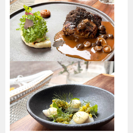
☆維京船博物館
─
探索北歐歷史與海上傳奇，觀看
船隻建造和修復技藝、體驗互動展區，感受維京時
代的魅力！