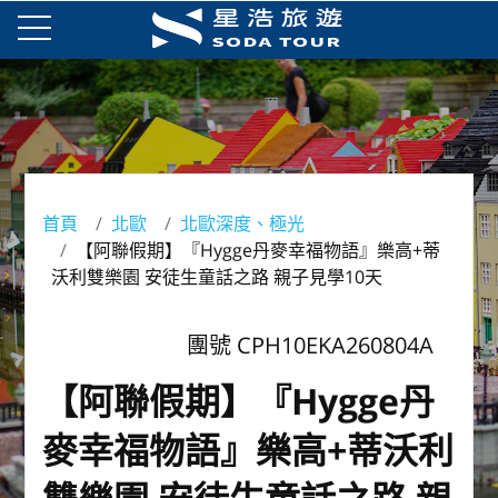
首頁
北歐
北歐深度、極光
【阿聯假期】『Hygge丹麥幸福物語』樂高+蒂
沃利雙樂園 安徒生童話之路 親子見學10天
團號 CPH10EKA260804A
【阿聯假期】『Hygge丹
麥幸福物語』樂高+蒂沃利