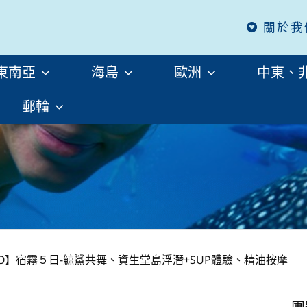
關於我
東南亞
海島
歐洲
中東、
郵輪
O】宿霧５日-鯨鯊共舞、資生堂島浮潛+SUP體驗、精油按摩