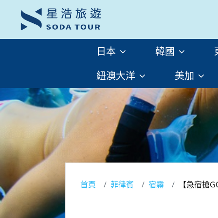
日本
韓國
紐澳大洋
美加
首頁
菲律賓
宿霧
【急宿搶G