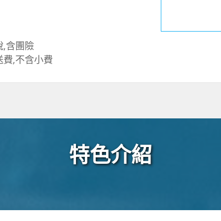
,含團險
送費,不含小費
特色介紹