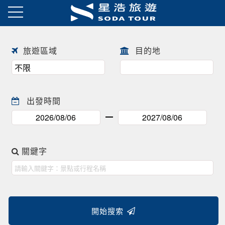
日本賞櫻之旅 ! !
往前
往後
旅遊區域
目的地
出發時間
關鍵字
開始搜索