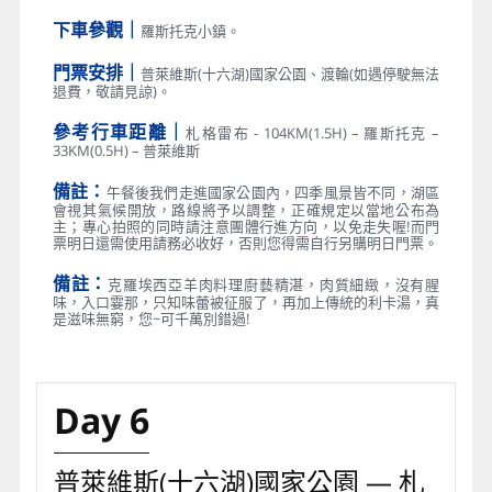
下車參觀｜
羅斯托克小鎮。
門票安排｜
普萊維斯(十六湖)國家公園、渡輪(如遇停駛無法
退費，敬請見諒)。
參考行車距離｜
札格雷布 - 104KM(1.5H) – 羅斯托克 –
33KM(0.5H) – 普萊維斯
備註：
午餐後我們走進國家公園內，四季風景皆不同，湖區
會視其氣候開放，路線將予以調整，正確規定以當地公布為
主；專心拍照的同時請注意團體行進方向，以免走失喔!而門
票明日還需使用請務必收好，否則您得需自行另購明日門票。
備註：
克羅埃西亞羊肉料理廚藝精湛，肉質細緻，沒有腥
味，入口霎那，只知味蕾被征服了，再加上傳統的利卡湯，真
是滋味無窮，您~可千萬別錯過!
Day 6
普萊維斯(十六湖)國家公園 — 札