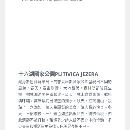
十六湖國家公園PLITIVICA JEZERA
藏身於巴爾幹半島上的普萊維斯國家公園呈現出不同的
風貌，春天，春雷剎響，大地蟄伏，森林間卻暗藏生
機，樹林湖泊間充滿希望。夏天，林木鬱鬱蔥蔥，聽松
濤呼嘯，萬綠烘托出湛藍的湖水。秋天，紅葉滿山，妝
點了十六湖如一位天生麗質的美女，讓人賞心悅目。冬
天，玉樹瓊枝，一片銀色如童話般世界，彷彿仙境，如
此清靜不被打擾。難怪多少詩人訴不盡心中的悸動，多
少畫家和攝影家更為這天色美景羨煞不已。