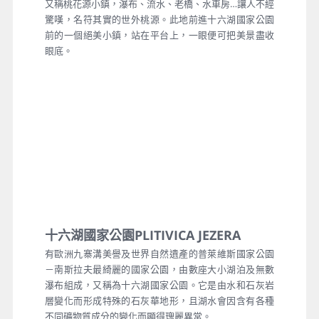
又稱桃花源小鎮，瀑布、流水、老橋、水車房…讓人不經
驚嘆，名符其實的世外桃源。此地前進十六湖國家公園
前的一個絕美小鎮，站在平台上，一眼便可把美景盡收
眼底。
十六湖國家公園PLITIVICA JEZERA
有歐洲九寨溝美譽及世界自然遺產的普萊維斯國家公園
－南斯拉夫最綺麗的國家公園，由數座大小湖泊及無數
瀑布組成，又稱為十六湖國家公園。它是由水和石灰岩
層變化而形成特殊的石灰華地形，且湖水會因含有各種
不同礦物質成分的變化而顯得瑰麗異常。