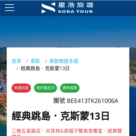
首頁
東歐
東歐精選多國
經典跳島．克斯蒙13日
保證出發
熱烈報名中
連休假期
團號 BEE413TK261006A
經典跳島．克斯蒙13日
三晚五星飯店．米其林&高帽子雙美食饗宴．經典雙