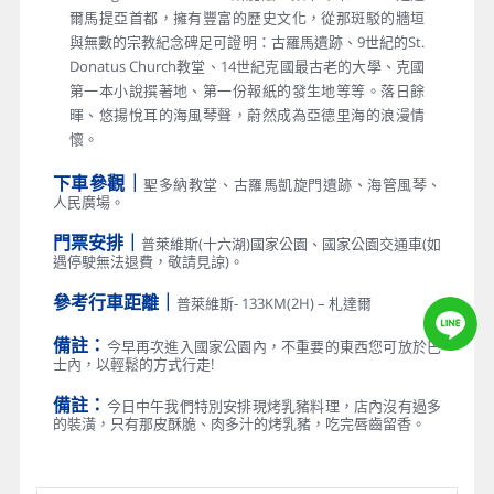
爾馬提亞首都，擁有豐富的歷史文化，從那斑駁的牆垣
與無數的宗教紀念碑足可證明：古羅馬遺跡、9世紀的St.
Donatus Church教堂、14世紀克國最古老的大學、克國
第一本小說撰著地、第一份報紙的發生地等等。落日餘
暉、悠揚悅耳的海風琴聲，蔚然成為亞德里海的浪漫情
懷。
下車參觀｜
聖多納教堂、古羅馬凱旋門遺跡、海管風琴、
人民廣場。
門票安排｜
普萊維斯(十六湖)國家公園、國家公園交通車(如
遇停駛無法退費，敬請見諒)。
參考行車距離｜
普萊維斯- 133KM(2H) – 札達爾
備註：
今早再次進入國家公園內，不重要的東西您可放於巴
士內，以輕鬆的方式行走!
備註：
今日中午我們特別安排現烤乳豬料理，店內沒有過多
的裝潢，只有那皮酥脆、肉多汁的烤乳豬，吃完唇齒留香。