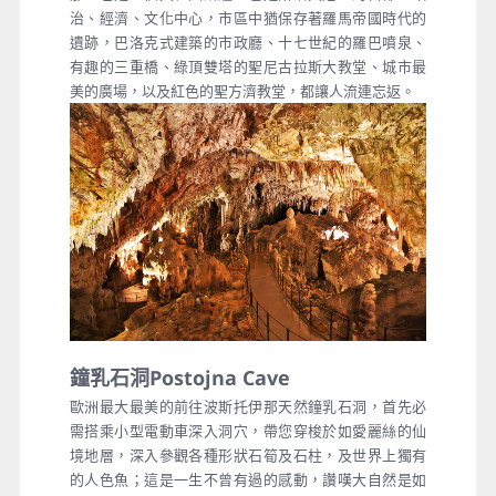
治、經濟、文化中心，市區中猶保存著羅馬帝國時代的
遺跡，巴洛克式建築的市政廳、十七世紀的羅巴噴泉、
有趣的三重橋、綠頂雙塔的聖尼古拉斯大教堂、城市最
美的廣場，以及紅色的聖方濟教堂，都讓人流連忘返。
鐘乳石洞Postojna Cave
歐洲最大最美的前往波斯托伊那天然鐘乳石洞，首先必
需搭乘小型電動車深入洞穴，帶您穿梭於如愛麗絲的仙
境地層，深入參觀各種形狀石筍及石柱，及世界上獨有
的人色魚；這是一生不曾有過的感動，讚嘆大自然是如