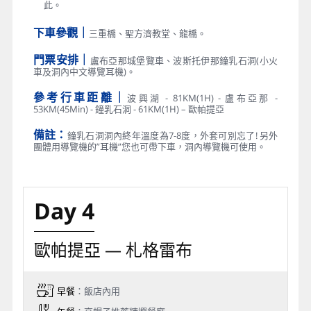
此。
下車參觀｜
三重橋、聖方濟教堂、龍橋。
門票安排｜
盧布亞那城堡覽車、波斯托伊那鐘乳石洞(小火
車及洞內中文導覽耳機)。
參考行車距離｜
波興湖 - 81KM(1H) - 盧布亞那 -
53KM(45Min) - 鐘乳石洞 - 61KM(1H) – 歐帕提亞
備註：
鐘乳石洞洞內終年溫度為7-8度，外套可別忘了! 另外
團體用導覽機的”耳機”您也可帶下車，洞內導覽機可使用。
Day 4
歐帕提亞 — 札格雷布
早餐
：飯店內用