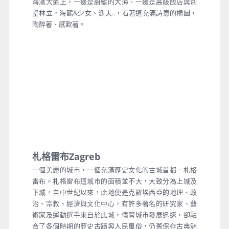
海濱大道上，一邊是蔚籃的大海、一邊是高級飯店與別
墅林立，海鷗&少女、漁夫..，看著這充滿詩意的構圖，
陶醉著、感歎著。
札格雷布Zagreb
一個美麗的城市，一個充滿歷史文化的古城首都－札格
雷布。札格雷布這城市的面積並不大，大致分為上城及
下城，自中世紀以來，此地便是克羅埃西亞的地理、政
治、宗教、經濟與文化中心，有許多著名的研究家、藝
術家及運動選手來自於此城，儘管城市發展迅速，卻融
合了各個時期的歷史古蹟與人民風俗，仍舊保存古典魅