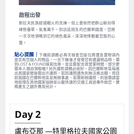
啟程出發
斯拉夫民族經過戰火的洗煉，但上蒼依然把群山裝扮得
峰巒疊翠、氣象萬千。到訪這陌生的巴爾幹國度，您將
一次次地領略到它的絕色風采，深深地悸動著您我的心
靈。
貼心提醒｜
下機前請務必再次檢查您座位周遭及置物袋內
是否有您個人的物品，一旦下機後才發覺您有遺漏物品時，需
到LOST & FOUND填寫找尋，並且需配合其營業時間，部分更
需本人親自領取喔!! 另外護照請務必收好，因巴爾幹地區每進
出其國家間皆需出示護照，若因護照遺失則無法進出關，而目
前我國在巴爾幹地區並無辦事處，若需新辦護照，則皆需請當
地助理在其他國家協辦並以最快速的交通工具送專件給您，實
際產生之額外費用另計。
Day 2
盧布亞那 —特里格拉夫國家公園