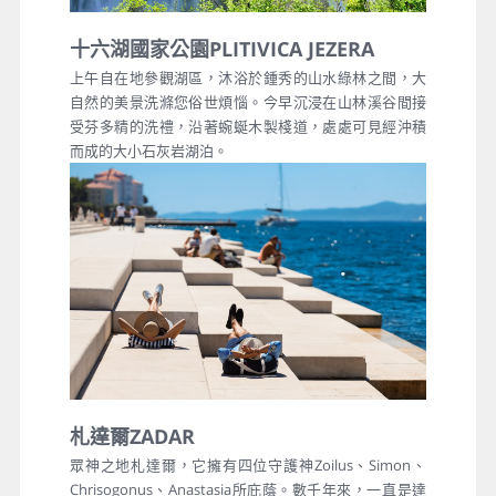
十六湖國家公園PLITIVICA JEZERA
上午自在地參觀湖區，沐浴於鍾秀的山水綠林之間，大
自然的美景洗滌您俗世煩惱。今早沉浸在山林溪谷間接
受芬多精的洗禮，沿著蜿蜒木製棧道，處處可見經沖積
而成的大小石灰岩湖泊。
札達爾ZADAR
眾神之地札達爾，它擁有四位守護神Zoilus、Simon、
Chrisogonus、Anastasia所庇蔭。數千年來，一直是達