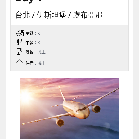
台北 / 伊斯坦堡 / 盧布亞那
早餐
：X
午餐
：X
晚餐
：機上
住宿
：機上