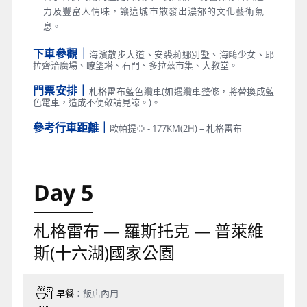
力及豐富人情味，讓這城市散發出濃郁的文化藝術氣
息。
下車參觀｜
海濱散步大道、安裘莉娜別墅、海鷗少女、耶
拉齊洽廣場、瞭望塔、石門、多拉茲市集、大教堂。
門票安排｜
札格雷布藍色纜車(如遇纜車整修，將替換成藍
色電車，造成不便敬請見諒。)。
參考行車距離｜
歐帕提亞 - 177KM(2H) – 札格雷布
Day 5
札格雷布 — 羅斯托克 — 普萊維
斯(十六湖)國家公園
早餐
：飯店內用