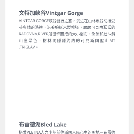
文特加峽谷Vintgar Gorge
VINTGAR GORGE峽谷健行之旅，沉近在山林溪谷間接受
芬多精的洗禮，沿著蜿蜒木製棧道，處處可見由潺潺的
RADOVNA.RIVER所衝擊而成的大小瀑布、急流和壯斗斜
山崖景色，樹林間隱隱約約的可見斯國聖山MT
.TRIGLAV。
布雷德湖Bled Lake
搭乘PLETNA人力小船前往斯國人民心中的聖地－布雷德