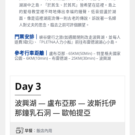
湖湖中之島，「於其生、於其死」皆希望在這裡。島上
的聖母教堂裡不時地傳出幸福的鐘聲，低音迴盪於湖
面，像是這裡湖底流傳一則古老的傳說，訴說著一名婦
人對丈夫的思念，臨去之前可許個願望。
門票安排｜
峽谷健行之旅(如遇關閉則改走波興湖，並每人
退費3歐元)、『PLETNA人力小船』前往布雷德湖湖心小島。
參考行車距離｜
盧布亞那 - 65KM(50Min) – 特里格夫國家
公園 – 6KM(10min) – 布雷德湖 – 25KM(30min) – 波興湖
Day 3
波興湖 — 盧布亞那 — 波斯托伊
那鐘乳石洞 — 歐帕提亞
早餐
：飯店內用