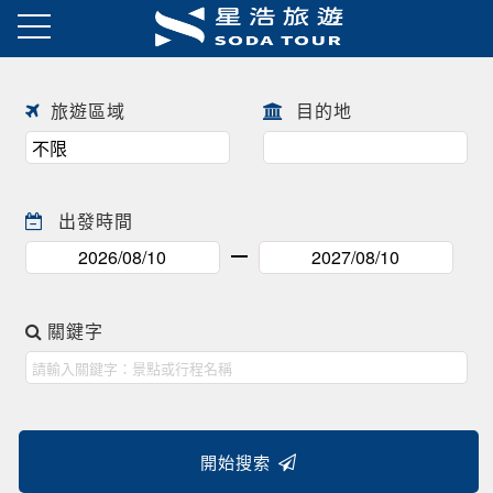
日本春季賞櫻之旅・花開正美
趕快來尋找一場屬於自己春天的
往前
往後
日本賞櫻之旅 ! !
旅遊區域
目的地
出發時間