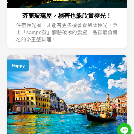
芬蘭玻璃屋，躺著也能欣賞極光！
住宿極光圈，才能有更多機會看到北極光，登
上「sampo號」體驗破冰的震撼，品嘗最負盛
名的帝王蟹料理！
Happy