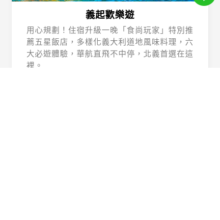
義起歡樂遊
用心規劃！住宿升級一晚「食尚玩家」特別推
薦五星飯店，多樣化義大利道地風味料理，六
大必遊體驗，華航直飛不中停，北義首選在這
裡。
Beautiful