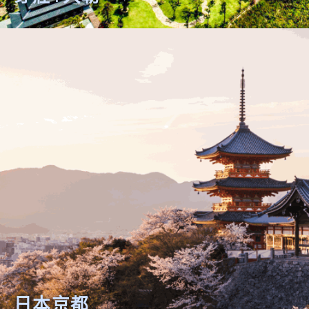
芽莊+大勒