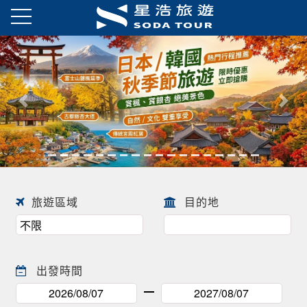
日本賞櫻之旅 ! !
往前
往後
旅遊區域
目的地
出發時間
關鍵字
開始搜索