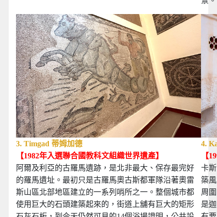
景。
3. Timgad 蒂姆加德
4. 
【1982年入選
聯合國教科文組織世界遺產
】
【19
阿爾及利亞的古羅馬遺跡，是北非最大、保存最完好
卡斯
的羅馬遺址。最初只是古羅馬奧古斯都軍隊沿著奧雷
築風
斯山區北部地區建立的一系列哨所之一。整個城市都
周圍
使用巨大的石頭建築起來的，街道上舖有巨大的矩形
是迦
石灰石板，到今天仍然可見的14個浴場證明，公共設
有要