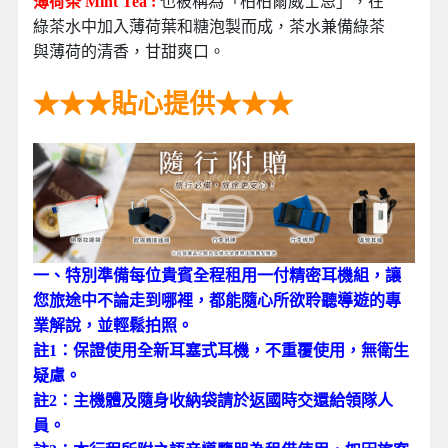
薄荷茶 Mint Tea :
也被稱為「柏柏爾威士忌」，在
綠茶水中加入薄荷葉和糖泡製而成，茶水兼備綠茶
與薄荷的清香，甘甜爽口。
★★★貼心提供★★★
123
一、特別準備每位貴賓全程租用一付精密耳機組，讓
您旅途中不論走到哪裡，都能隨心所欲聆聽導遊的專
業解說，並輕鬆拍照。
註1：保證使用全新耳塞式耳機，不重覆使用，無衛生
疑慮。
註2：主機體及隨身收納袋請於返國時交還給領隊人
員。