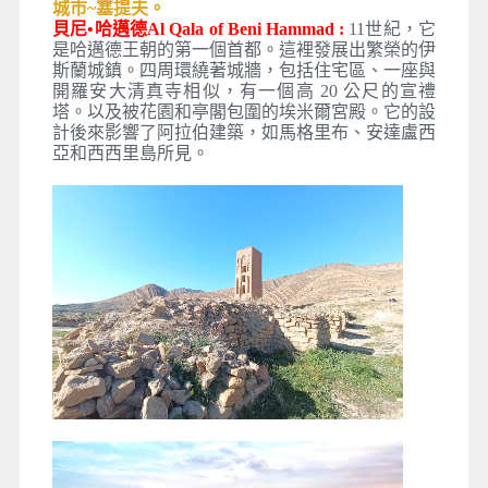
城市~塞提夫。
貝尼•哈邁德Al Qala of Beni Hammad :
11世紀，它
是哈邁德王朝的第一個首都。這裡發展出繁榮的伊
斯蘭城鎮。四周環繞著城牆，包括住宅區、一座與
開羅安大清真寺相似，有一個高 20 公尺的宣禮
塔。以及被花園和亭閣包圍的埃米爾宮殿。它的設
計後來影響了阿拉伯建築，如馬格里布、安達盧西
亞和西西里島所見。