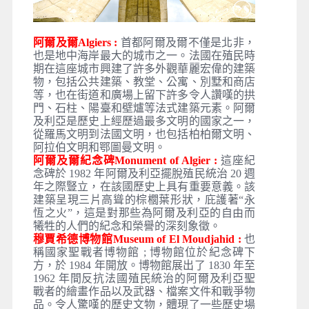
阿爾及爾Algiers :
首都阿爾及爾不僅是北非，
也是地中海岸最大的城市之一。法國在殖民時
期在這座城市興建了許多外觀華麗宏偉的建築
物，包括公共建築、教堂、公寓、別墅和商店
等，也在街道和廣場上留下許多令人讚嘆的拱
門、石柱、陽臺和壁爐等法式建築元素。阿爾
及利亞是歷史上經歷過最多文明的國家之一，
從羅馬文明到法國文明，也包括柏柏爾文明、
阿拉伯文明和鄂圖曼文明。
阿爾及爾紀念碑Monument of Algier :
這座紀
念碑於 1982 年阿爾及利亞擺脫殖民統治 20 週
年之際豎立，在該國歷史上具有重要意義。該
建築呈現三片高聳的棕櫚葉形狀，庇護著“永
恆之火”，這是對那些為阿爾及利亞的自由而
犧牲的人們的紀念和榮譽的深刻象徵。
穆賈希德博物館Museum of El Moudjahid :
也
稱國家聖戰者博物館 ; 博物館位於紀念碑下
方，於 1984 年開放。博物館展出了 1830 年至
1962 年間反抗法國殖民統治的阿爾及利亞聖
戰者的繪畫作品以及武器、檔案文件和戰爭物
品。令人驚嘆的歷史文物，體現了一些歷史場