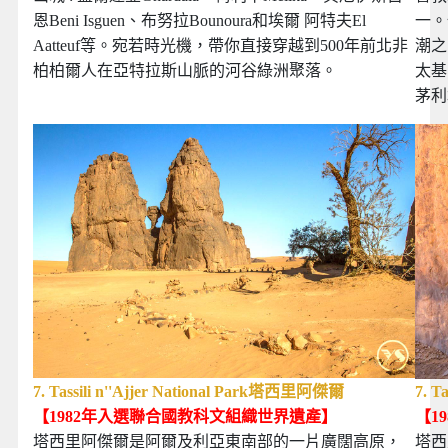
恩Beni Isguen、布努拉Bounoura和埃爾 阿特夫El
一。
Aatteuf等。宛若時光機，帶你直接穿越到500年前北非
潮之
柏柏爾人在亞特拉斯山脈的河谷綠洲聚落。
太基
茅利
7. Tassili n''Ajjer
National Park塔西里阿傑爾
7. Ta
【1982年
入選聯合國教科文組織世界遺產
】
【1
塔西里阿傑爾是阿爾及利亞東南部的一片廣闊高原，
塔西