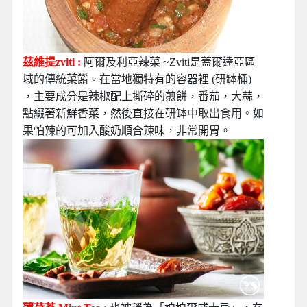
茲維提zviti :
阿爾及利亞辣菜 ~Zviti是蓋爾達亞區
域的傳統菜餚。在當地獨特有的容器裡 (研缽桶)
，主要成分是辣椒配上撕碎的煎餅，番茄，大蒜，
點綴著新鮮香菜，然後直接在研缽中取出食用。如
果怕辣的可加入酸奶順合辣味，非常開胃。