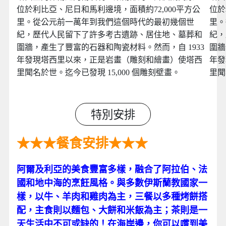
位於利比亞、尼日和馬利邊境，面積約72,000平方公
位於
里。從公元前一萬年到我們這個時代的最初幾個世
里。
紀，歷代人民留下了許多考古遺跡、居住地、墓葬和
紀，
圍牆，產生了豐富的石器和陶瓷材料。然而，自 1933
圍牆
年發現塔西里以來，正是岩畫（雕刻和繪畫）使塔西
年發
里聞名於世。迄今已發現 15,000 個雕刻壁畫。
里聞
特別安排
★★★餐食安排★★★
123
阿爾及利亞的美食豐富多樣，融合了阿拉伯、法
國和地中海的烹飪風格。與多數伊斯蘭教國家一
樣，以牛、羊肉和雞肉為主，三餐以多種烤餅搭
配，主食則以麵包、大餅和米飯為主；茶則是一
天生活中不可或缺的！在海岸邊，你可以嚐到美