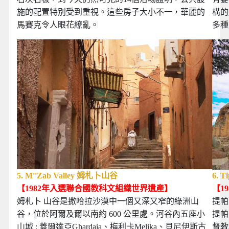
施的配置特別受到重視。這些房子大小不一，華麗的
構的
馬賽克令人眼花繚亂。
多種
5. M''Zab Valley 姆札卜山谷
6. 
【1982年
入選聯合國教科文組織世界遺產
】
【19
姆札卜 山谷是撒哈拉沙漠中一個又深又窄的綠洲山
提帕
谷，位於阿爾及爾以南約 600 公里處。河谷內五座小
提帕
山城 : 蓋爾達亞Ghardaia、梅利卡Melika、貝尼伊斯古
督教