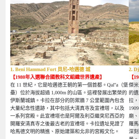
1.
Beni Hammad Fort
貝尼•哈邁德 城
2.
D
【1980年入選聯合國教科文組織世界遺產】
【1
在 11 世紀，它是哈邁德王朝的第一個首都。Qal''a（堡
傑米
壘）位於海拔超過 1,000m 的山區。這裡發展出繁榮的
的遺
伊斯蘭城鎮。卡拉在部分的防禦牆 7 公里範圍內包含
拉，
大量紀念性遺跡，其中包括大清真寺及宣禮塔，以及
19
一系列宮殿。此宣禮塔也是阿爾及利亞繼突尼西亞的
廟、
開羅安清真寺之後最古老的宣禮塔。卡拉遺址見證了
羅馬
哈馬德文明的精進、原始建築和北非的宮殿文化。
深刻