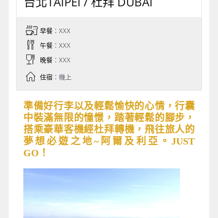
台北TAIPEI / 杜拜 DUBAI
早餐
：XXX
午餐
：XXX
晚餐
：XXX
住宿
：機上
準備好行李以及輕鬆愉快的心情，行囊
中裝滿無限的憧憬，踏著輕鬆的腳步，
搭乘豪華客機經杜拜轉機，飛往旅人的
夢想必遊之地~阿爾及利亞。JUST
GO！