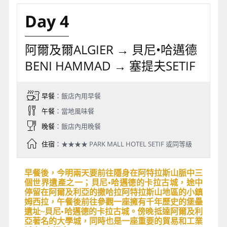
Day 4
阿爾及爾ALGIER → 貝尼•哈邁德
BENI HAMMAD → 塞提夫SETIF
早餐
：飯店內用早餐
午餐
：當地風味餐
晚餐
：飯店內用晚餐
住宿
：★★★★ PARK MALL HOTEL SETIF 或同等級
早餐後，今明兩天要前往隱身在阿特拉斯山脈中三
個世界遺產之一；貝尼•哈邁德的卡拉古城，途中
停留在阿爾及利亞的撒哈拉阿特拉斯山地區的小鎮
姆西拉，午餐後前往參觀一座擁有千年歷史的堡壘
遺址~貝尼•哈邁德的卡拉古城。傍晚抵達阿爾及利
亞著名的大學城，同時也是一座重要的貿易和工業