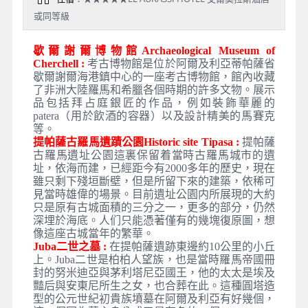
或同等級
歇爾謝爾博物館Archaeological Museum of
Cherchell :
考古博物館是位於阿爾及利亞蒂帕薩省
歇爾謝爾海港鎮中心的一座考古博物館，館內收藏
了非洲大陸羅馬和希臘各個時期的許多文物。展示
品包括拜占庭銀匠的作品，例如裝飾華麗的
patera（用於飲酒的容器）以及設計精美的馬賽克
等。
提帕薩古羅馬遺蹟公園Historic site Tipasa :
提帕薩
古羅馬遺址公園這裏保留着當時古羅馬城市的遺
址，依海而建，已經距今有2000多年的歷史，現在
雖只剩下殘垣斷壁，但是所留下來的建築，依稀可
見當時雄偉的場景。目前遺址公園内所展現的大約
只是原有古城面積的三分之一，更多的部分，仍然
深埋於海底。人们只能憑著僅有的幾塊復原圖，想
像這座古城當年的繁華。
Juba二世之墓 :
在提帕薩遺跡東邊約10公里的小丘
上。Juba二世是柏柏人望族，也是當時羅馬帝國冊
封的努米迪亞與茅利塔尼亞國王，他的太太是埃及
豔后與安東尼所生之女，也合葬在此。這種圓塔造
型的公元世紀初貴族墳墓在阿爾及利亞有好幾個，