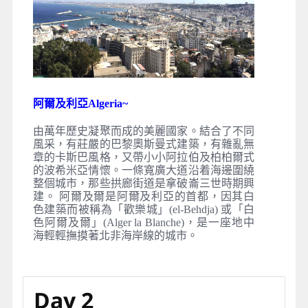
阿爾及利亞Algeria~
由萬年歷史凝聚而成的美麗國家。結合了不同
風采，有莊嚴的巴黎奧斯曼式建築，有雜亂無
章的卡斯巴風格，又帶小小阿拉伯及柏柏爾式
的波希米亞情懷。一條寬廣大道沿着海邊圍繞
整個城市，那些拱廊街道是拿破崙三世時期興
建。 阿爾及爾是阿爾及利亞的首都，因其白
色建築而被稱為「歡樂城」(el-Behdja) 或「白
色阿爾及爾」(Alger la Blanche)，是一座地中
海輕輕撫摸著北非海岸線的城市。
Day 2