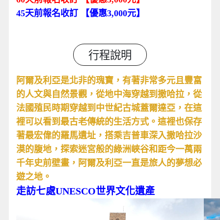
45天前報名收訂 【優惠3,000元】
行程說明
阿爾及利亞是北非的瑰寶，有著非常多元且豐富
的人文與自然景觀，從地中海穿越到撒哈拉，從
法國殖民時期穿越到中世紀古城蓋爾達亞，在這
裡可以看到最古老傳統的生活方式。這裡也保存
著最宏偉的羅馬遺址，搭乘吉普車深入撒哈拉沙
漠的腹地，探索迷宮般的綠洲峽谷和距今一萬兩
千年史前壁畫，阿爾及利亞一直是旅人的夢想必
遊之地。
走訪七處UNESCO世界文化遺產