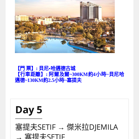
【門 票】: 貝尼•哈邁德古城
【行車距離】: 阿爾及爾~300KM約4小時~貝尼哈
邁德~130KM約2.5小時~塞提夫
Day 5
塞提夫SETIF → 傑米拉DJEMILA
→ 塞提夫SETIF