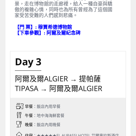
景，走在博物館的走廊裡，給人一種自豪與驕
傲的複雜心情，同時也為所有曾經為了這個國
家受苦受難的人們感到悲痛。
【門 票】: 穆賈希德博物館
【下車參觀】: 阿爾及爾紀念碑
Day 3
阿爾及爾ALGIER → 提帕薩
TIPASA → 阿爾及爾ALGIER
早餐
：飯店內用早餐
午餐
：地中海海鮮套餐
晚餐
：飯店內用晚餐
住宿
：★★★★★EL AURASSI HOTEL 艾爾奧拉斯酒店