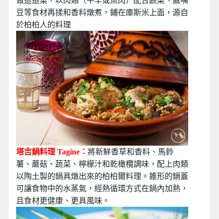
做這道菜，以肉類（牛羊或魚肉）配合蔬菜、鷹嘴
豆等食材再揉和香料燉煮，鋪在庫斯米上面，源自
於柏柏人的料理
塔吉鍋料理 Tagine：
將新鮮香草和香料、馬鈴
薯、蘑菇、蔬菜、檸檬汁和乾橄欖調味，配上肉類
以陶土製的鍋具燉出來的柏柏爾料理。錐形的鍋蓋
可讓食物中的水蒸氣，經熱循環方式在鍋內加熱，
且食材更健康、更具風味。