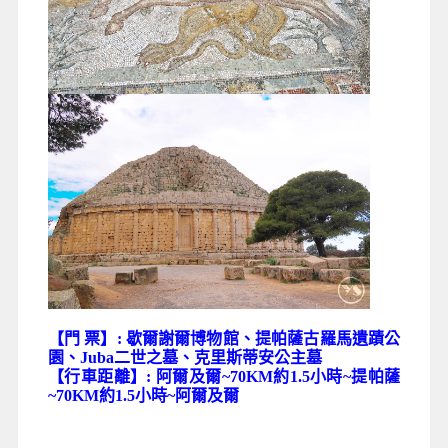
【門 票】: 歇爾謝爾博物館、提帕薩古羅馬遺蹟公
園、Juba二世之墓、克里斯蒂安公主墓
【行車距離】: 阿爾及爾~70KM約1.5小時~提帕薩
~70KM約1.5小時~阿爾及爾