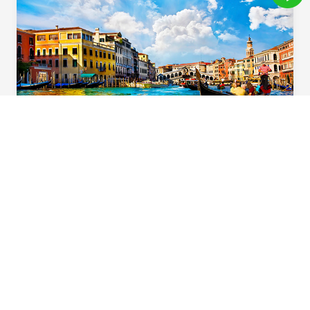
義起歡樂遊
用心規劃！住宿升級一晚「食尚玩家」特別推
薦五星飯店，多樣化義大利道地風味料理，六
大必遊體驗，華航直飛不中停，北義首選在這
裡。
Beautiful