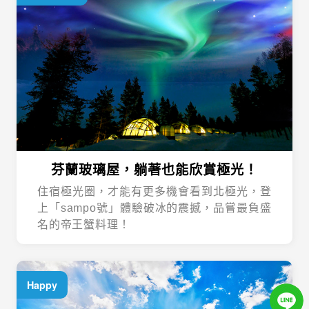
芬蘭玻璃屋，躺著也能欣賞極光！
住宿極光圈，才能有更多機會看到北極光，登
上「sampo號」體驗破冰的震撼，品嘗最負盛
名的帝王蟹料理！
Happy