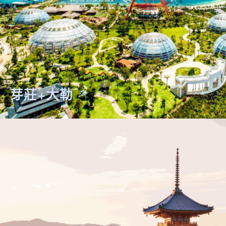
芽莊+大勒