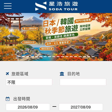
日本春季賞櫻之旅・花開正美
趕快來尋找一場屬於自己春天的
往前
往後
日本賞櫻之旅 ! !
旅遊區域
目的地
出發時間