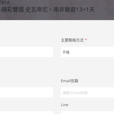
001A
精彩雙國 史瓦帝尼、南非獵遊13+1天
*
主要聯絡方式
Email信箱
Line