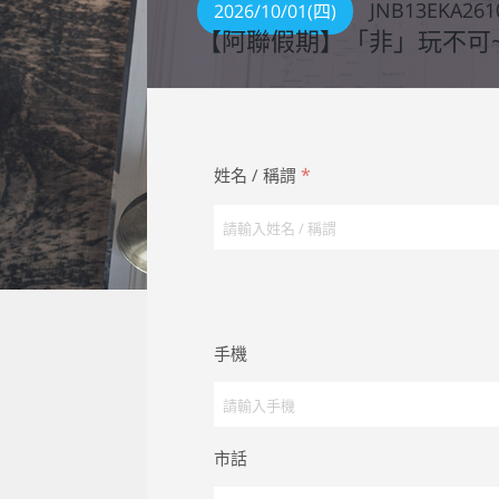
JNB13EKA261
2026/10/01(四)
【阿聯假期】「非」玩不可~
*
姓名 / 稱謂
手機
市話