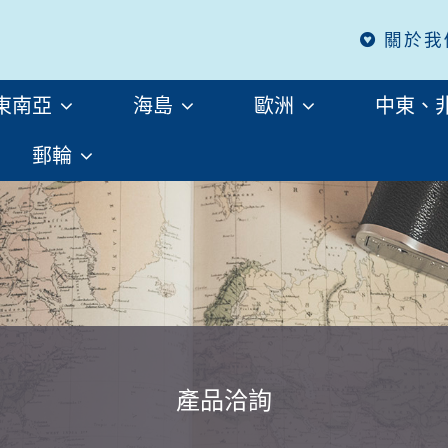
關於我
東南亞
海島
歐洲
中東、
郵輪
產品洽詢