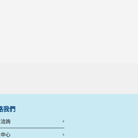
絡我們
求洽詢
員中心