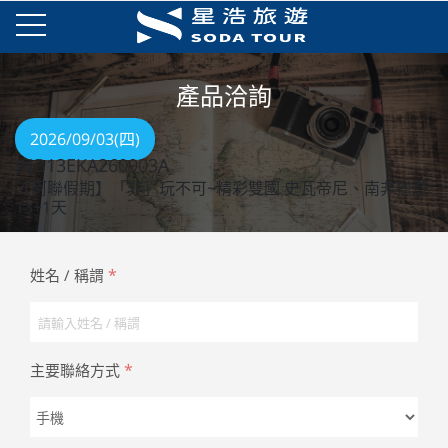
產品洽詢
2026/09/03(四)
JNB13EKA260903A
【阿聯假期】「非」玩不可~精彩雙國 史瓦帝尼、南非獵遊
13+1天
*
姓名 / 稱謂
*
主要聯絡方式