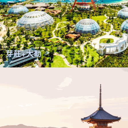
芽莊+大勒