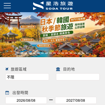
日本春季賞櫻之旅・花開正美
趕快來尋找一場屬於自己春天的
往前
往後
日本賞櫻之旅 ! !
旅遊區域
目的地
出發時間