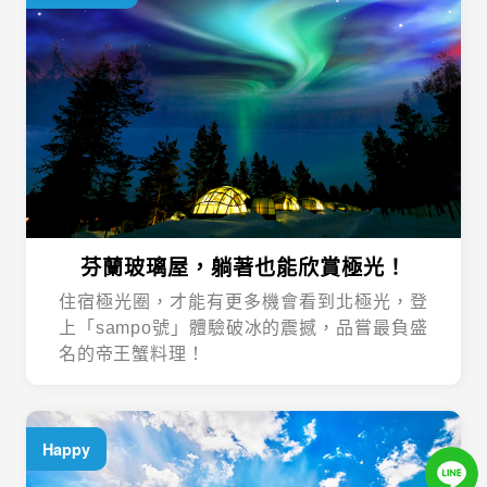
芬蘭玻璃屋，躺著也能欣賞極光！
住宿極光圈，才能有更多機會看到北極光，登
上「sampo號」體驗破冰的震撼，品嘗最負盛
名的帝王蟹料理！
Happy