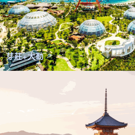
芽莊+大勒