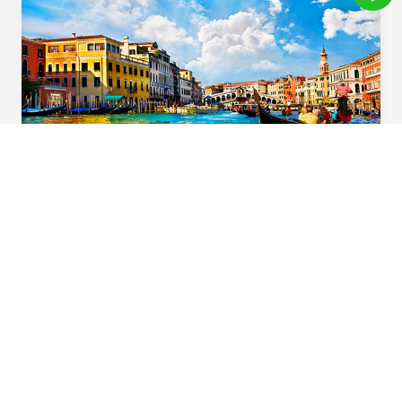
義起歡樂遊
用心規劃！住宿升級一晚「食尚玩家」特別推
薦五星飯店，多樣化義大利道地風味料理，六
大必遊體驗，華航直飛不中停，北義首選在這
裡。
Beautiful