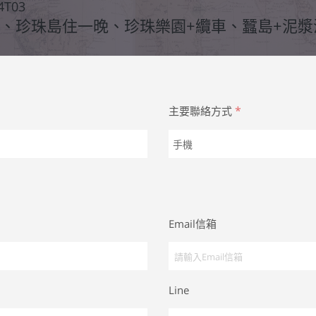
4T03
物、珍珠島住一晚、珍珠樂園+纜車、蠶島+泥
*
主要聯絡方式
Email信箱
Line