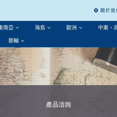
關於我
東南亞
海島
歐洲
中東、
郵輪
產品洽詢