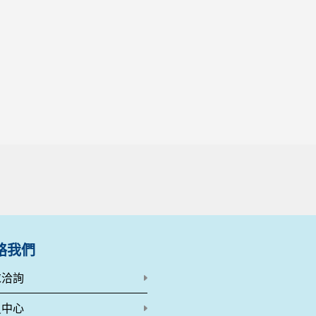
絡我們
求洽詢
員中心