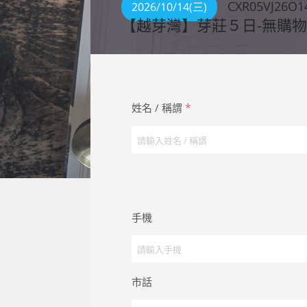
CXR05VJ26O1
2026/10/14(三)
【越芽灣】芽莊５日-無購
*
姓名 / 稱謂
手機
市話