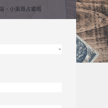
漿浴、小吳哥占婆塔