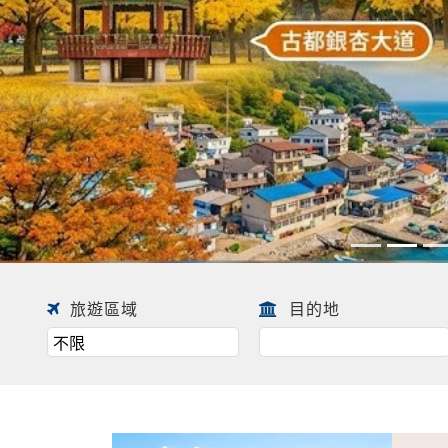
趕快來尋找一場屬於自己
之旅 ! !
旅遊區域
目的地