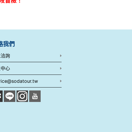
段冒險！
絡我們
求洽詢
員中心
vice@sodatour.tw