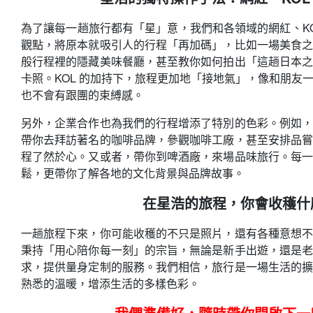
為了讓每一趟旅行都有「星」意，我們和各領域的網紅、K
觀點，將原本就吸引人的行程「再加碼」，比如一場美食之
般行程裡的隱藏美味餐廳，甚至教你如何拍出「這趟日本之
卡照。KOL 的加持下，旅程更加地「接地氣」，像和朋友
也不會有跟團的束縛感。
另外，企業合作也為我們的行程增添了特別的色彩。例如，
帶你去拜訪著名的咖啡品牌，參觀咖啡工廠，甚至安排品嘗
程了然於心。又或者，帶你到啤酒廠，來場品味旅行。每一
鬆，更帶你了解各地的文化背景與品牌故事。
在星浩的旅程，你會收穫什
一趟旅程下來，你可能收穫的不只是照片，還有各種意想不
秉持「用心陪你每一刻」的宗旨，無論是新手出遊，還是老
求，提供量身定制的服務。我們相信，旅行是一場生活的擴
熟悉的溫暖，增添生活的多樣色彩。