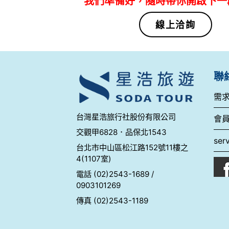
我們準備好，隨時帶你開啟下一
線上洽詢
聯
需
台灣星浩旅行社股份有限公司
會
交觀甲6828．品保北1543
ser
台北市中山區松江路152號11樓之
4(1107室)
電話 (02)2543-1689 /
0903101269
傳真 (02)2543-1189