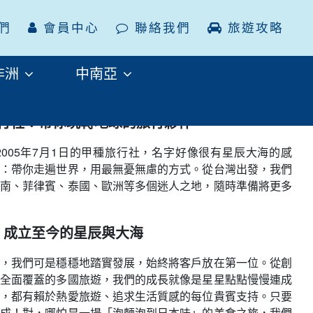
們
會員中心
聯絡我們
旅遊攻略
非洲
中南亞
行社：帶你玩轉地球的旅行夥伴
005年7月1日的甲種旅行社，名字好像很有星辰大海的感
：帶你走遍世界，用最無憂無慮的方式。從台灣出發，我們
南、菲律賓、泰國、歐洲等多個迷人之地，隨時準備將更多
成立至今的星辰與大海
，我們可是穩穩地踏實發展，始終將客戶放在第一位。從創
全面覆蓋的多國旅遊，我們的成長就像是星星點點慢慢連成
，都有賴於熱愛旅遊、追求生活質感的每位貴賓支持。只要
成！對，哪怕是一場「泡麵泡到日本味」的美食之旅，我們