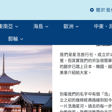
關於我
東南亞
海島
歐洲
中東、
郵輪
星浩旅
我們是星浩旅行社，成立於2
覺，但其實我們的宗旨很簡單
的腳步已踏上日本、韓國、越
美景介紹給大家。
別看我們的名字中有個「浩」
立之初的幾條經典路線到如今
一片浩瀚星河。過去的每一步
你敢做夢，我們就敢帶你去完