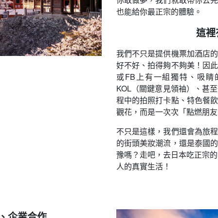
也能給你最正宗的體驗。
這裡
我們不只是提供機票加酒店的
好不好、拍得夠不夠美！因此
或FB上有一組獨特、吸睛
KOL（關鍵意見領袖）、甚
程中的拍照打卡點、特色餐飲
觀花，而是一次次「點燃朋友
不只是這樣，我們還會為旅程
的街頭美妝潮流，還是泰國的
豫嗎？走吧，去日本吃正宗的拉
人的真實生活！
L、企業合作