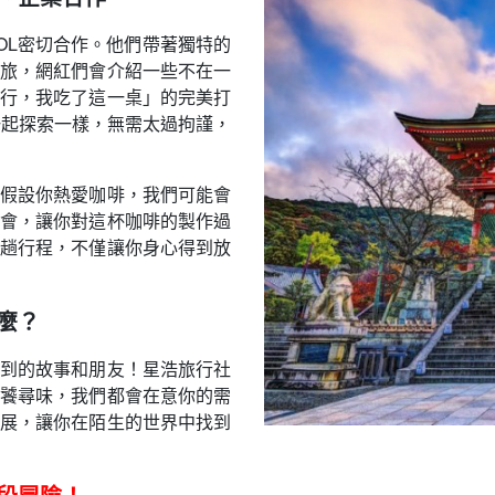
OL密切合作。他們帶著獨特的
旅，網紅們會介紹一些不在一
行，我吃了這一桌」的完美打
一起探索一樣，無需太過拘謹，
假設你熱愛咖啡，我們可能會
會，讓你對這杯咖啡的製作過
趟行程，不僅讓你身心得到放
麼？
到的故事和朋友！星浩旅行社
饕尋味，我們都會在意你的需
展，讓你在陌生的世界中找到