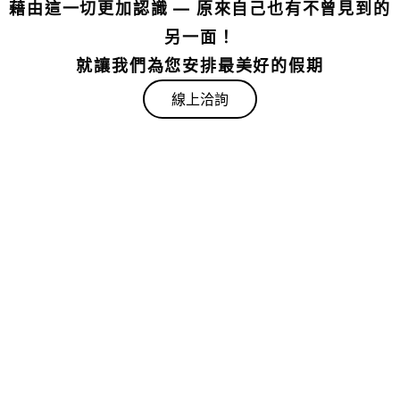
藉由這一切更加認識 — 原來自己也有不曾見到的
另一面！
就讓我們為您安排最美好的假期
線上洽詢