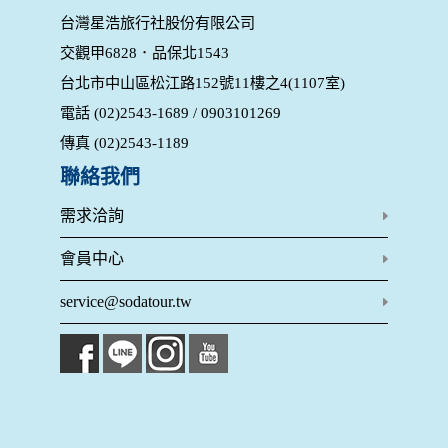
為提供精確的服務，我們會將收集的問卷調查內容進行統計與
台灣星浩旅行社股份有限公司
分析，分析結果之統計數據或說明文字呈現，除供內部研究
交觀甲6828．品保北1543
外，我們會視需要公佈統計數據及說明文字，但不涉及特定個
人之資料。
台北市中山區松江路152號11樓之4(1107室)
除非取得您的同意或其他法令之特別規定，本網站絕不會將您
電話 (02)2543-1689 / 0903101269
的個人資料揭露予第三人或使用於蒐集目的以外之其他用途。
在您於本網站註冊帳號、使用本網站相關產品、服務、活動或
傳真 (02)2543-1189
贈獎時，本網站會收集您的個人識別資料，本網站也可以從商
業夥伴處取得個人資料。
聯絡我們
當客戶在本網站註冊時，我們會取得您的姓名、電話、住址、
身份證字號、電子郵件、出生日期、性別、行業等相關資料，
需求洽詢
當您註冊成功，並登入使用我們的服務後，我們即取得您的資
料。註冊時，本網站取得您的姓名、電話、住址、身份證字
會員中心
號、電子郵件、出生日期、性別、行業等相關資料，當您註冊
成功，並登入使用我們的服務後，本網站即取得您的資料。
service@sodatour.tw
其他除了上述，會保留您在上網瀏覽或查詢時，伺服器自行產
生的相關記錄，包括您使用連線設備的 IP 位址、使用時間、使
用的瀏覽器、瀏覽及點選資料紀錄等。本網站會對個別連線者
的瀏覽器予以標示，歸納使用者瀏覽器在本網站內部所瀏覽的
網頁，除非您願意告知您的個人資料，否則本網站不會也無法
將此項記錄和您對應。請您注意，在本網站網刊登廣告之廠
商，或與連結本網站，也可能蒐集您個人的資料。對於您主動