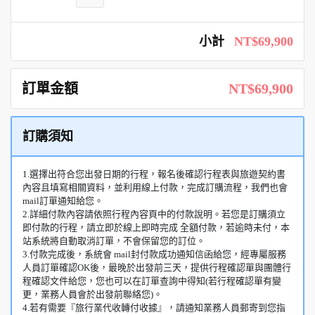
小計
NT$69,900
訂單金額
NT$69,900
訂購須知
1.選擇出符合您出發日期的行程，報名後確認行程表與旅遊契約書
內容且填寫相關資料，並利用線上付款，完成訂購流程，我們也會
mail訂單通知給您。
2.詳細付款內容請依照行程內容頁中的付款說明。若您是訂購須立
即付款的行程，請立即於線上即時完成 全額付款，若逾時未付，本
站系統將自動取消訂單，不會保留您的訂位。
3.付款完成後，系統會 mail封付款成功通知信函給您，經專屬服務
人員訂單確認OK後，最晚於出發前三天，提供行程確認單與團體行
程確認文件給您，您也可以在訂單查詢中得知(若行程確認單有變
更，業務人員會於出發前聯絡您)。
4.若有需要『旅行業代收轉付收據』，請通知業務人員郵寄到您指