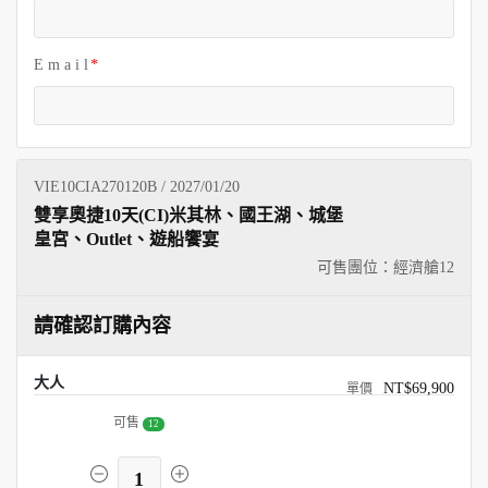
E m a i l
VIE10CIA270120B / 2027/01/20
雙享奧捷10天(CI)米其林、國王湖、城堡
皇宮、Outlet、遊船饗宴
可售團位：經濟艙
12
請確認訂購內容
大人
NT$69,900
可售
12
1