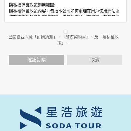
隱私權保護政策適用範圍:
隱私權保護政策內容，包括本公司如何處理在用戶使用網站服
務時收集到的身份識別資料，也包括本公司如何處理在商業合
作與本公司合作時分享的任何身份識別資料。隱私權保護政策
不適用於本公司以外的公司或網站群，與非本站所僱用或管理
人員。例如您透過本公司旗下網站上的廣告廠商連結，這些置
已閱讀並同意「訂購須知」、「旅遊契約書」、及「隱私權政
放連結的廠商也可能蒐集您個人的資料。對於您主動提供的個
策」。
人資訊，這些廣告廠商或連結網站有其個別的隱私權保護政
策，其資料處理措施不適用於本公司隱私權保護政策。
您個人在本網站上的聊天室或討論區中任意公開個人資料的行
確認訂購
取消
為，在非經加密的保護下，亦不適用於本公司隱私權保護政
策。
資料的蒐集與使用方式:
為了在本網站提供您最佳的互動性服務，可能會請您提供相關
個人的資料，其範圍如下：
本網站在您使用服務信箱、問卷調查等互動性功能時，會保留
您所提供的姓名、電子郵件地址、聯絡方式及使用時間等。
於一般瀏覽時，伺服器會自行記錄相關行徑，包括您使用連線
設備的 IP 位址、使用時間、使用的瀏覽器、瀏覽及點選資料記
錄等，做為我們增進網站服務的參考依據，此記錄為內部應
用，決不對外公布。