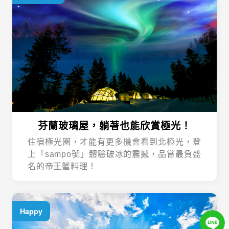
芬蘭玻璃屋，躺著也能欣賞極光！
住宿極光圈，才能有更多機會看到北極光，登
上「sampo號」體驗破冰的震撼，品嘗最負盛
名的帝王蟹料理！
Happy