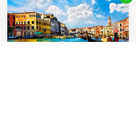
義起歡樂遊
用心規劃！住宿升級一晚「食尚玩家」特別推
薦五星飯店，多樣化義大利道地風味料理，六
大必遊體驗，華航直飛不中停，北義首選在這
裡。
Beautiful