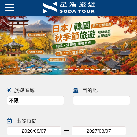
日本春季賞櫻之旅・花開正美
趕快來尋找一場屬於自己春天的
往前
往後
日本賞櫻之旅 ! !
旅遊區域
目的地
出發時間