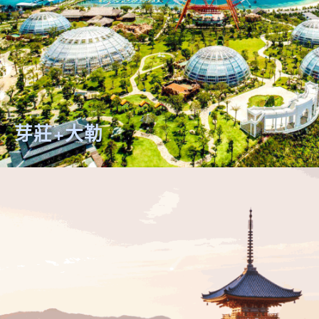
芽莊+大勒