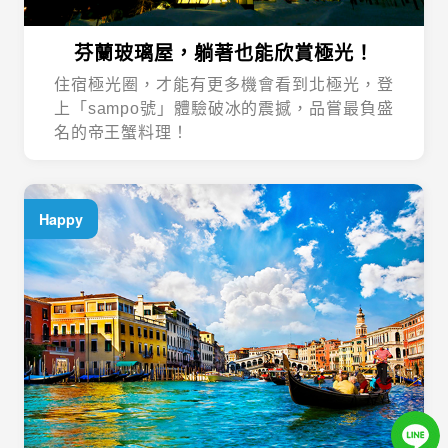
芬蘭玻璃屋，躺著也能欣賞極光！
住宿極光圈，才能有更多機會看到北極光，登
上「sampo號」體驗破冰的震撼，品嘗最負盛
名的帝王蟹料理！
Happy