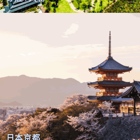
芽莊+大勒