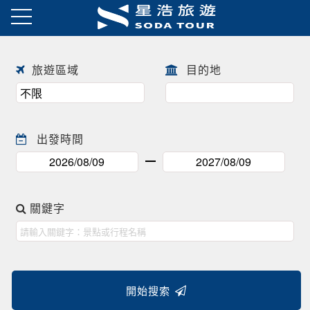
日本春季賞櫻之旅・花開正美
趕快來尋找一場屬於自己春天的
往前
往後
日本賞櫻之旅 ! !
旅遊區域
目的地
出發時間