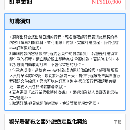
訂單金額
NT$110,900
訂購須知
1.選擇出符合您出發日期的行程，報名後確認行程表與旅遊契約書
內容且填寫相關資料，並利用線上付款，完成訂購流程，我們也會
mail訂單通知給您。
2.詳細付款內容請依照行程內容頁中的付款說明。若您是訂購須立
即付款的行程，請立即於線上即時完成 全額付款，若逾時未付，本
站系統將自動取消訂單，不會保留您的訂位。
3.付款完成後，系統會 mail封付款成功通知信函給您，經專屬服務
人員訂單確認OK後，最晚於出發前三天，提供行程確認單與團體行
程確認文件給您，您也可以在訂單查詢中得知(若行程確認單有變
更，業務人員會於出發前聯絡您)。
4.若有需要『旅行業代收轉付收據』，請通知業務人員郵寄到您指
定寄送地址。
5.取消訂單/退貨依照旅遊契約、金流等相關規定辦理。
觀光署發布之國外旅遊定型化契約
下載