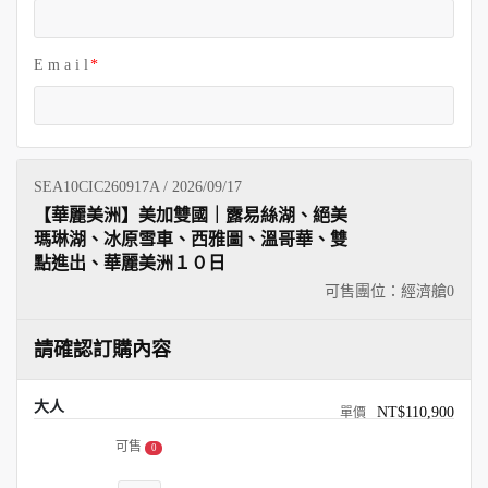
E m a i l
SEA10CIC260917A / 2026/09/17
【華麗美洲】美加雙國｜露易絲湖、絕美
瑪琳湖、冰原雪車、西雅圖、溫哥華、雙
點進出、華麗美洲１０日
可售團位：經濟艙
0
請確認訂購內容
大人
NT$110,900
可售
0