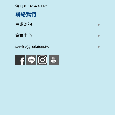
在您於本網站註冊帳號、使用本網站相關產品、服務、活動或
傳真 (02)2543-1189
贈獎時，本網站會收集您的個人識別資料，本網站也可以從商
業夥伴處取得個人資料。
聯絡我們
當客戶在本網站註冊時，我們會取得您的姓名、電話、住址、
身份證字號、電子郵件、出生日期、性別、行業等相關資料，
需求洽詢
當您註冊成功，並登入使用我們的服務後，我們即取得您的資
料。註冊時，本網站取得您的姓名、電話、住址、身份證字
會員中心
號、電子郵件、出生日期、性別、行業等相關資料，當您註冊
成功，並登入使用我們的服務後，本網站即取得您的資料。
service@sodatour.tw
其他除了上述，會保留您在上網瀏覽或查詢時，伺服器自行產
生的相關記錄，包括您使用連線設備的 IP 位址、使用時間、使
用的瀏覽器、瀏覽及點選資料紀錄等。本網站會對個別連線者
的瀏覽器予以標示，歸納使用者瀏覽器在本網站內部所瀏覽的
網頁，除非您願意告知您的個人資料，否則本網站不會也無法
將此項記錄和您對應。請您注意，在本網站網刊登廣告之廠
商，或與連結本網站，也可能蒐集您個人的資料。對於您主動
提供的個人資訊，這些廣告廠商、或連結網站有其個別的私權
保護政策，其資料處理措施不適用本網站隱私權保護政策，本
公司不負任何連帶責任。
本網站將在事前或註冊登錄取得您的同意後，傳送商業性資料
或電子郵件給您。本公司除了在該資料或電子郵件上註明是由
本公司發送，也會在該資料或電子郵件上提供您能隨時停止接