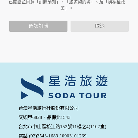
已閱讀並同意「訂購須知」、「旅遊契約書」、及「隱私權政
放連結的廠商也可能蒐集您個人的資料。對於您主動提供的個
策」。
人資訊，這些廣告廠商或連結網站有其個別的隱私權保護政
策，其資料處理措施不適用於本公司隱私權保護政策。
您個人在本網站上的聊天室或討論區中任意公開個人資料的行
確認訂購
取消
為，在非經加密的保護下，亦不適用於本公司隱私權保護政
策。
資料的蒐集與使用方式:
為了在本網站提供您最佳的互動性服務，可能會請您提供相關
個人的資料，其範圍如下：
本網站在您使用服務信箱、問卷調查等互動性功能時，會保留
您所提供的姓名、電子郵件地址、聯絡方式及使用時間等。
於一般瀏覽時，伺服器會自行記錄相關行徑，包括您使用連線
設備的 IP 位址、使用時間、使用的瀏覽器、瀏覽及點選資料記
錄等，做為我們增進網站服務的參考依據，此記錄為內部應
用，決不對外公布。
為提供精確的服務，我們會將收集的問卷調查內容進行統計與
台灣星浩旅行社股份有限公司
分析，分析結果之統計數據或說明文字呈現，除供內部研究
交觀甲6828．品保北1543
外，我們會視需要公佈統計數據及說明文字，但不涉及特定個
人之資料。
台北市中山區松江路152號11樓之4(1107室)
除非取得您的同意或其他法令之特別規定，本網站絕不會將您
電話 (02)2543-1689 / 0903101269
的個人資料揭露予第三人或使用於蒐集目的以外之其他用途。